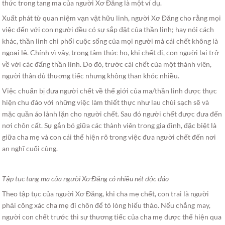
thức trong tang ma của người Xơ Đăng là một ví dụ.
Xuất phát từ quan niệm vạn vật hữu linh, người Xơ Đăng cho rằng mọi
việc đến với con người đều có sự sắp đặt của thần linh; hay nói cách
khác, thần linh chi phối cuộc sống của mọi người mà cái chết không là
ngoại lệ. Chính vì vậy, trong tâm thức họ, khi chết đi, con người lại trở
về với các đấng thần linh. Do đó, trước cái chết của một thành viên,
người thân dù thương tiếc nhưng không than khóc nhiều.
Việc chuẩn bị đưa người chết về thế giới của ma/thần linh được thực
hiện chu đáo với những việc làm thiết thực như lau chùi sạch sẽ và
mặc quần áo lành lặn cho người chết. Sau đó người chết được đưa đến
nơi chôn cất. Sự gắn bó giữa các thành viên trong gia đình, đặc biệt là
giữa cha mẹ và con cái thể hiện rõ trong việc đưa người chết đến nơi
an nghĩ cuối cùng.
Tập tục tang ma của người Xơ Đăng có nhiều nét độc đáo
Theo tập tục của người Xơ Đăng, khi cha mẹ chết, con trai là người
phải cõng xác cha mẹ đi chôn để tỏ lòng hiếu thảo. Nếu chẳng may,
người con chết trước thì sự thương tiếc của cha mẹ được thể hiện qua