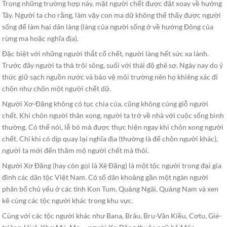
Trong những trường hợp này, mặt người chết được đặt xoay về hướng
Tây. Người ta cho rằng, làm vậy con ma dữ không thể thấy được người
sống để làm hại dân làng (làng của người sống ở về hướng Đông của
rừng ma hoặc nghĩa địa).
Đặc biệt với những người thắt cổ chết, người làng hết sức xa lánh.
Trước đây người ta thả trôi sông, suối với thái độ ghê sợ. Ngày nay do ý
thức giữ sạch nguồn nước và bảo vệ môi trường nên họ khiêng xác đi
chôn như chôn một người chết dữ.
Người Xơ-Đăng không có tục chia của, cũng không cúng giỗ người
chết. Khi chôn người thân xong, người ta trở về nhà với cuộc sống bình
thường. Có thể nói, lễ bỏ mả được thực hiện ngay khi chôn xong người
chết. Chỉ khi có dịp quay lại nghĩa địa (thường là để chôn người khác),
người ta mới đến thăm mộ người chết mà thôi.
Người Xơ Đăng (hay còn gọi là Xê Đăng) là một tộc người trong đại gia
đình các dân tộc Việt Nam. Có số dân khoảng gần một ngàn người
phân bổ chủ yếu ở các tỉnh Kon Tum, Quảng Ngãi, Quảng Nam và xen
kẽ cùng các tộc người khác trong khu vực.
Cùng với các tộc người khác như Bana, Brâu, Bru-Vân Kiều, Cơtu, Gié-