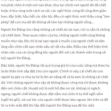
mà phải chôn ở một nơi nào khác như tại chính nơi người đó đã chết
hoặc ở bìa rừng một cách sơ sài, các nghi thức cúng tế cũng đơn giản
hơn, đặc biệt, hầu hết các dân tộc đều có nghi thức mời thầy cúng “làm
phép” để con ma dữ đó không về làm hại những người sống…
Người Xơ Đăng cho rằng những cái chết do tai nạn, rủi ro vẫn là những
cái chết lành. Theo quan niệm của họ, những người chết cũng không
muốn như vậy. Đó chỉ là tai nạn ngoài ý muốn của người chết và dân
làng vẫn chôn cất nạn nhân xấu số rất chu đáo. Điều này thể hiện tính
nhân văn của cả cộng đồng tộc người đối với các thành viên trong xã
hội người Xơ Đăng.
Đặc biệt, người Xơ Đăng rất quý trọng giá trị của cuộc sống mà theo họ
là do thần linh sắp đặt cho con người. Chính vì vậy, cái chết do con
người tự gây ra như tự tử bị lên án nặng nề và bị xem là những cái chết
dữ. Với những người như vậy sẽ không được cõng mà chỉ được khiêng
đến nơi chôn cất. Huyệt mộ là một hố đào sơ sài, không có ngách
ngang, người chết không được đặt nằm mà chôn ở tư thế ngồi xổm
(ngồi bó gối), vài sợi tóc của người chết được kéo ngược lên trên và để
lộ ra trên mặt đất khi lấp đất (người Xơ-Đăng xưa để tóc dài).