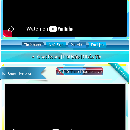
Tin Nhanh
Nhà Đẹp
Xe Mới
Du Lịch
Chat Room | Hỏi Đáp | Nhắn Tin
🔍 Trending
⚽ Thể Thao | Sports Live
Tôn Giáo - Religion