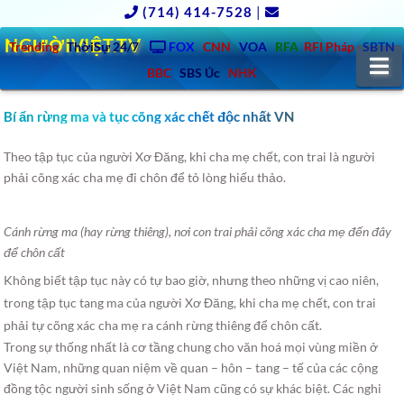
(714) 414-7528
|
NGƯỜIVIỆT.TV
Trending
ThờiSự 24/7
FOX
CNN
VOA
RFA
RFI Pháp
SBTN
N
BBC
SBS Úc
NHK
Bí ẩn rừng ma và tục cõng xác chết độc nhất VN
Theo tập tục của người Xơ Đăng, khi cha mẹ chết, con trai là người
phải cõng xác cha mẹ đi chôn để tỏ lòng hiếu thảo.
Cánh rừng ma (hay rừng thiêng), nơi con trai phải cõng xác cha mẹ đến đây
để chôn cất
Không biết tập tục này có tự bao giờ, nhưng theo những vị cao niên,
trong tập tục tang ma của người Xơ Đăng, khi cha mẹ chết, con trai
phải tự cõng xác cha mẹ ra cánh rừng thiêng để chôn cất.
Trong sự thống nhất là cơ tầng chung cho văn hoá mọi vùng miền ở
Việt Nam, những quan niệm về quan – hôn – tang – tế của các cộng
đồng tộc người sinh sống ở Việt Nam cũng có sự khác biệt. Các nghi