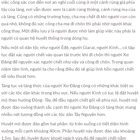
việc cõng xác con đến nơi an nghỉ cuối cùng ở một cánh rừng già phía
tây của làng, nơi vẫn được xem là cánh rừng thiêng, cánh rừng ma của
cả làng. Cũng có những trường hợp, cha mẹ chết đi khi người con còn
quá nhỏ, không đủ sức cõng cha mẹ đi chôn thì phải nhờ người khác
cõng thay. Một điều lưu ý là người được nhờ làm giúp việc này phải là
người có quan hệ huyết thống trong dòng họ.
Nếu một số dân tộc như người Êđê, người Giarai, người Kinh… có tập
tục đặt xác người chết vào quan tài trước khi đi chôn thì người Xơ
Đăng để nguyên xác người chết như vậy và cõng đi chôn. Trong quan
niệm tâm linh, người ta cho rằng điều đó sẽ giúp linh hồn người chết
dễ siêu thoát hơn.
Táng tục và táng thức của người Xơ Đăng cũng có những khác biệt so
với các tộc dân khác trong khu vực. Nếu người Kinh có tục lệ đặt huyệt
mộ theo hướng Đông- Tây, để đầu người chết gối về phía núi, huyệt mộ
được đào vuông thành sắc cạnh thì người Xơ Đăng có táng thức mang
nhiều nét tương đồng với các tộc dân Tây Nguyên hơn.
Huyệt mộ được đào gồm hai phần: từ trên xuống có tiết diện hình
vuông, mỗi cạnh khoảng 40cm. Phần huyệt này được đào sâu khoảng
1,5m. Sau đó, huyệt được khoét ngách vừa đủ để người chết nằm