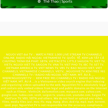
Thể Thao | Sports
NGUOI VIET dot TV :: WATCH FREE 1,000 LIVE STREAM TV CHANNELS
ONLINE, RADIO HẢI NGOẠI, VIETNAMESE TV, QUỐC TẾ, XEM LẠI TẤT CẢ
CHƯƠNG TRÌNH ĐÃ PHÁT: SBTN, VIETFACETV, LITTLE SAIGON TV, VIET TV,
VIETV, NGUOI VIET TV, SAIGON TV, VNA TV, VIET PHO TV, IBC TV, SET TV,
VIETNAM AMERICA TV, VIET NEWS TV, VBS TV, BAO NGUOI VIET, VIET
CHANNELS, VIETNAMESE CHANNELS, VIETV,...
NGUOIVIE.TV
XEM FREE 981
CHANNELS TV / RADIO HẢI NGOẠI, VIỆT NAM, MỸ, ÂU Á …..
WWW.NGUOIVIET.TV ::: XEM FREE 981 CHANNELS TV / RADIO HẢI NGOẠI,
VIỆT NAM, MỸ, ÂU Á ….is a Vietnamese video search engine that indexing
and organizing videos uploaded to the web. NguoiViet.TV is absolutely legal
and contain only embed videos from legal and public domains on the Internet
such as filmon , Viettv24, dailymotion.com, myspace.com, yahoo.com,
google.com, tudou.com, veoh, saigon tv, youku.com, youtube.com, Saigon TV,
VietFace TV, VBS, SBTN and others. We do not host or upload any video,
films, media files (avi, mov, flv, mpg, mpeg, divx, dvd rip, mp3, mp4, torrent,
ipod, psp), NguoiViet.TV is not responsible for the accuracy, compliance,