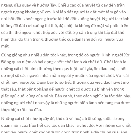
ngang, đầu quay về hướng Tây. Chiều cao của huyệt từ đáy đến trần
ngách ngang khoảng 60 cm. Khi lấp đất người ta đặt một tấm gỗ vào
nơi bắt đầu khoét ngang trước khi đổ đất xuống huyệt. Người ta tránh
không để đất rơi xuống thi thể, đặc biệt là không để mặt và phần trên
của thi thể người chết tiếp xúc với đất. Sự cẩn trọng khi lấp đất thể
hiện thái độ trân trọng, thương tiếc của dân làng đối với người vừa
mất.
Cũng giống như nhiều dân tộc khác, trong đó có người Kinh, người Xơ
Đăng quan niệm có hai dạng chết: chết lành và chết dữ. Chết lành là
những cái chết bình thường theo quy luật tuổi già, ốm đau hoặc chết
do một số các nguyên nhân nằm ngoài ý muốn của người chết. Với cái
chết này, người Xơ Đăng bày tỏ sự tiếc thương qua việc đào huyệt mộ
thật sâu, thật bằng phẳng để người chết có được sự bình yên trong
giấc ngủ cuối cùng của mình. Bên cạnh, theo cách nghĩ của tộc dân này,
những người chết như vậy là những người hiền lành nên tang ma được
thực hiện rất chu đáo.
Những cái chết như bị cây đè, thú dữ vồ hoặc trôi sông, suối… trong
quan niệm của hầu hết các tộc dân khác là chết dữ. Với những cái chết
như vậy, người chết không được chôn trong nghĩa địa chung của làng