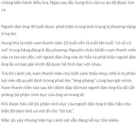
chóng tiến hành điều tra. Ngay sau đó, hung thủ của vụ án đã được tìm
ra.
Người đàn ông 40 tuổi được phát hiện trong tình trạng bị thương nặng
ở hạ bộ.
Hung thủ là một nam thanh niên 22 tuổi vốn là một tên tuổi “có số có
má” trong băng đảng ở địa phương. Nguyên nhân khiến nam thanh niên
này ra tay tàn độc với người đàn ông này do hắn ta phát hiện người đàn
ông ấy và bạn gái mình đã quan hệ tình dục với nhau.
Trả lời cảnh sát, nam thanh niên cho biết cảm thấy nhục nhã vì bị phản
bội nên đã quyết định trừng phạt tên “léng phéng” cùng bạn gái mình.
Nam thanh niên này sau khi đánh đập dã man người đàn ông kia đã cắt
phăng bộ phận sinh dục của ông và mang đi.
Khi được hỏi cất bộ phận sinh dục của người đàn ông ở đâu hắn cho
biết đã băm nhỏ và vứt đi cho “bõ tức”.
Mặc dù vậy nhưng hiện tại cảnh sát vẫn đang nỗ lực tìm kiếm.