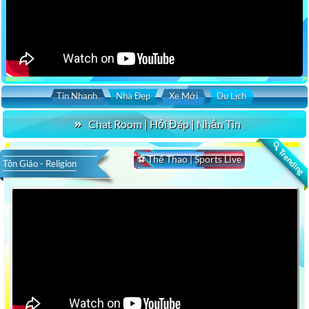
Tin Nhanh
Nhà Đẹp
Xe Mới
Du Lịch
Chat Room | Hỏi Đáp | Nhắn Tin
🔍 Trending
⚽ Thể Thao | Sports Live
Tôn Giáo - Religion