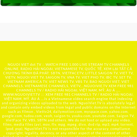
NGUOI VIET dot TV :: WATCH FREE 1,000 LIVE STREAM TV CHANNELS
ONLINE, RADIO HẢI NGOẠI, VIETNAMESE TV, QUỐC TẾ, XEM LẠI TẤT CẢ
CHƯƠNG TRÌNH ĐÃ PHÁT: SBTN, VIETFACETV, LITTLE SAIGON TV, VIET TV,
VIETV, NGUOI VIET TV, SAIGON TV, VNA TV, VIET PHO TV, IBC TV, SET TV,
VIETNAM AMERICA TV, VIET NEWS TV, VBS TV, BAO NGUOI VIET, VIET
CHANNELS, VIETNAMESE CHANNELS, VIETV,...
NGUOIVIE.TV
XEM FREE 981
CHANNELS TV / RADIO HẢI NGOẠI, VIỆT NAM, MỸ, ÂU Á …..
WWW.NGUOIVIET.TV ::: XEM FREE 981 CHANNELS TV / RADIO HẢI NGOẠI,
VIỆT NAM, MỸ, ÂU Á ….is a Vietnamese video search engine that indexing
and organizing videos uploaded to the web. NguoiViet.TV is absolutely legal
and contain only embed videos from legal and public domains on the Internet
such as filmon , Viettv24, dailymotion.com, myspace.com, yahoo.com,
google.com, tudou.com, veoh, saigon tv, youku.com, youtube.com, Saigon TV,
VietFace TV, VBS, SBTN and others. We do not host or upload any video,
films, media files (avi, mov, flv, mpg, mpeg, divx, dvd rip, mp3, mp4, torrent,
ipod, psp), NguoiViet.TV is not responsible for the accuracy, compliance,
copyright, legality, decency, or any other aspect of the content of other