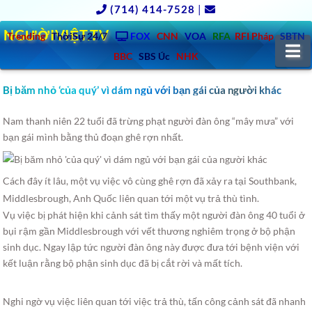
(714) 414-7528
|
NGƯỜIVIỆT.TV
Trending
ThờiSự 24/7
FOX
CNN
VOA
RFA
RFI Pháp
SBTN
N
BBC
SBS Úc
NHK
Bị băm nhỏ ‘của quý’ vì dám ngủ với bạn gái của người khác
Nam thanh niên 22 tuổi đã trừng phạt người đàn ông “mây mưa” với
bạn gái mình bằng thủ đoạn ghê rợn nhất.
Cách đây ít lâu, một vụ việc vô cùng ghê rợn đã xảy ra tại Southbank,
Middlesbrough, Anh Quốc liên quan tới một vụ trả thù tình.
Vụ việc bị phát hiện khi cảnh sát tìm thấy một người đàn ông 40 tuổi ở
bụi rậm gần Middlesbrough với vết thương nghiêm trọng ở bộ phận
sinh dục. Ngay lập tức người đàn ông này được đưa tới bệnh viện với
kết luận rằng bộ phận sinh dục đã bị cắt rời và mất tích.
Nghi ngờ vụ việc liên quan tới việc trả thù, tấn công cảnh sát đã nhanh