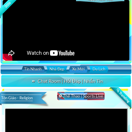
2026
Tin Nhanh
Nhà Đẹp
Xe Mới
Du Lịch
Chat Room | Hỏi Đáp | Nhắn Tin
🔍 Trending
⚽ Thể Thao | Sports Live
Tôn Giáo - Religion