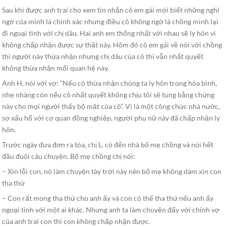
Sau khi được anh trai cho xem tin nhắn cô em gái mới biết những nghi
ngờ của mình là chính xác nhưng điều cô không ngờ là chồng mình lại
đi ngoại tình với chị dâu. Hai anh em thống nhất với nhau sẽ ly hôn vì
không chấp nhận được sự thật này. Hôm đó cô em gái về nói với chồng
thì người này thừa nhận nhưng chị dâu của cô thì vẫn nhất quyết
không thừa nhận mối quan hệ này.
Anh H. nói với vợ: “Nếu cô thừa nhận chúng ta ly hôn trong hòa bình,
nhẹ nhàng còn nếu cô nhất quyết không chịu tôi sẽ tung bằng chứng
này cho mọi người thấy bộ mặt của cô”. Vì là một công chức nhà nước,
sợ xấu hổ với cơ quan đồng nghiệp, người phụ nữ này đã chấp nhận ly
hôn.
Trước ngày đưa đơn ra tòa, chị L. có đến nhà bố mẹ chồng và nói hết
đầu đuôi câu chuyện. Bố mẹ chồng chị nói:
– Xin lỗi con, nó làm chuyện tày trời này nên bố mẹ không dám xin con
tha thứ
– Con rất mong tha thứ cho anh ấy và con có thể tha thứ nếu anh ấy
ngoại tình với một ai khác. Nhưng anh ta làm chuyện đấy với chính vợ
của anh trai con thì con không chấp nhận được.