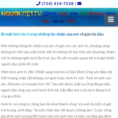
(714) 414-7528
|
NGƯỜIVIỆT.TV
Trending
ThờiSự 24/7
FOX
CNN
VOA
RFA
RFI Pháp
SBTN
N
BBC
SBS Úc
NHK
Bí mật khó tin trong những tin nhắn của em rể gửi chị dâu
Mở những dòng tin nhắn của em rể gửi cho vợ, anh H. choáng váng
không tin nổi vào mắt mình. Đó là những lời tán tỉnh yêu thương, thậm
chí là những ngôn từ trần trụi, tục tĩu về chuyện quan hệ trai gái khiến
người đọc phải đỏ mặt.
Một hôm anh H. (SN 1968) sang nhà tìm LS Bùi Đình Ứng với điệu bộ
hốt hoảng, mặt cắt không còn giọt máu. Anh H. nói: “Anh ơi anh cứu
em. Nhà em có chuyện lớn rồi”. Sau khi được luật sư Ứng động viên,
người đàn ông này mới bình tĩnh kể, bắt đầu mở ra bi kịch động trời
của gia đình.
Anh H. có công ty riêng làm ăn khá thành công. Vợ anh là một cô gái
trẻ trung, xinh đẹp, “là một chân dài rất được chồng yêu”. Cuộc sống
gia đình anh tương đối hoàn hảo khi anh làm ra tiền, vợ đẹp gia đình