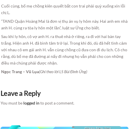
Cuối cùng, bố mẹ chồng kiên quyết bắt con trai phải quỳ xuống xin lỗi
chị L.
“TAND Quận Hoàng Mai là đơn vị thụ án vụ ly hôm này. Hai anh em nhà
anh H. cùng ra tòa ly hôn một lần”, luật sư Ứng cho biết.
Sau khi ly hôn, cô vợ anh H. ra thuê nhà ở riêng, ra đi với hai bàn tay
trắng. Hiện anh H. đã bình tâm trở lại. Trong khi đó, dù đã hết tình cảm
với nhau cô em gái anh H. vẫn cùng chồng cũ đưa con đi du lịch. Cô cho
rằng, dù bố mẹ đã đường ai nấy đi nhưng họ vẫn phải cho con những
điều mà chúng phải được nhận.
Ngọc Trang – Vũ Lụa
(Ghi theo lời LS Bùi Đình Ứng)
Leave a Reply
You must be
logged in
to post a comment.
Happy New Year