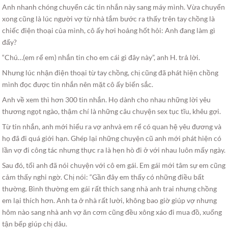
Anh nhanh chóng chuyển các tin nhắn này sang máy mình. Vừa chuyển
xong cũng là lúc người vợ từ nhà tắm bước ra thấy trên tay chồng là
chiếc điện thoại của mình, cô ấy hơi hoảng hốt hỏi: Anh đang làm gì
đấy?
“Chú…(em rể em) nhắn tin cho em cái gì đây này”, anh H. trả lời.
Nhưng lúc nhận điện thoại từ tay chồng, chị cũng đã phát hiện chồng
mình đọc được tin nhắn nên mặt cô ấy biến sắc.
Anh về xem thì hơn 300 tin nhắn. Họ dành cho nhau những lời yêu
thương ngọt ngào, thậm chí là những câu chuyện sex tục tĩu, khêu gợi.
Từ tin nhắn, anh mới hiểu ra vợ anhvà em rể có quan hệ yêu đương và
họ đã đi quá giới hạn. Ghép lại những chuyện cũ anh mới phát hiện có
lần vợ đi công tác nhưng thực ra là hẹn hò đi ở với nhau luôn mấy ngày.
Sau đó, tối anh đã nói chuyện với cô em gái. Em gái mới tâm sự em cũng
cảm thấy nghi ngờ. Chị nói: “Gần đây em thấy có những điều bất
thường. Bình thường em gái rất thích sang nhà anh trai nhưng chồng
em lại thích hơn. Anh ta ở nhà rất lười, không bao giờ giúp vợ nhưng
hôm nào sang nhà anh vợ ăn cơm cũng đều xông xáo đi mua đồ, xuống
tận bếp giúp chị dâu.