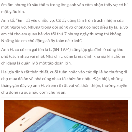
êm ấm nhưng từ sâu thẳm trong lòng anh vẫn cảm nhận thấy vợ có bí
mật giấu kín.
Anh kể: “Em rất yêu chiều vợ. Cô ấy cũng làm tròn trách nhiệm của
một người vợ. Nhưng trong đời sống vợ chồng có một điều kỳ lạ là, vợ
em chỉ cho em quan hệ vào tối thứ 7 nhưng ngày thường thì không.
Những lúc em chủ động cô ấy toàn né tránh”.
Anh H. có cô em gái tên là L. (SN 1974) cũng lập gia đình ở cùng khu
phố (cách nhau vài nhà). Nhà chị L. cũng là gia đình khá giả khi chồng
chị đang là quản lý ở một tập đoàn lớn.
Hai gia đình rất thân thiết, cuối tuần hoặc vào các dịp lễ họ thường đi
chợ mua đồ ăn về nhà cùng nhau tổ chức ăn nhậu. Đặc biệt, những
tháng gần đây vợ anh H. và em rể rất vui vẻ, thân thiện, thường xuyên
chủ động rủ qua nấu cơm chung ăn.