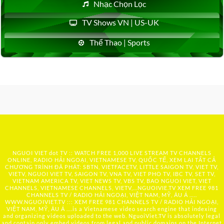
Nhạc Chọn Lọc
TV Shows VN | US-UK
Thể Thao | Sports
NGUOI VIET dot TV :: WATCH FREE 1,000 LIVE STREAM TV CHANNELS
ONLINE, RADIO HẢI NGOẠI, VIETNAMESE TV, QUỐC TẾ, XEM LẠI TẤT CẢ
CHƯƠNG TRÌNH ĐÃ PHÁT: SBTN, VIETFACETV, LITTLE SAIGON TV, VIET TV,
VIETV, NGUOI VIET TV, SAIGON TV, VNA TV, VIET PHO TV, IBC TV, SET TV,
VIETNAM AMERICA TV, VIET NEWS TV, VBS TV, BAO NGUOI VIET, VIET
CHANNELS, VIETNAMESE CHANNELS, VIETV,...
NGUOIVIE.TV
XEM FREE 981
CHANNELS TV / RADIO HẢI NGOẠI, VIỆT NAM, MỸ, ÂU Á …..
WWW.NGUOIVIET.TV ::: XEM FREE 981 CHANNELS TV / RADIO HẢI NGOẠI,
VIỆT NAM, MỸ, ÂU Á ….is a Vietnamese video search engine that indexing
and organizing videos uploaded to the web. NguoiViet.TV is absolutely legal
and contain only embed videos from legal and public domains on the Internet