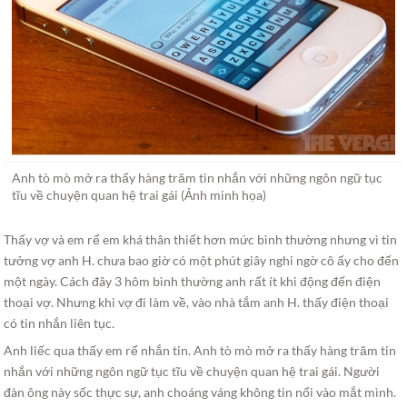
Anh tò mò mở ra thấy hàng trăm tin nhắn với những ngôn ngữ tục
tĩu về chuyện quan hệ trai gái (Ảnh minh họa)
Thấy vợ và em rể em khá thân thiết hơn mức bình thường nhưng vì tin
tưởng vợ anh H. chưa bao giờ có một phút giây nghi ngờ cô ấy cho đến
một ngày. Cách đây 3 hôm bình thường anh rất ít khi động đến điện
thoại vợ. Nhưng khi vợ đi làm về, vào nhà tắm anh H. thấy điện thoại
có tin nhắn liên tục.
Anh liếc qua thấy em rể nhắn tin. Anh tò mò mở ra thấy hàng trăm tin
nhắn với những ngôn ngữ tục tĩu về chuyện quan hệ trai gái. Người
đàn ông này sốc thực sự, anh choáng váng không tin nổi vào mắt mình.