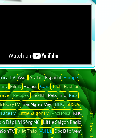
frica TV
Asia
Arabic
Español
Europe
unny
Films
Homes
Cars
Tech
Fashion
ravel
Recipes
Health
Pets
Bio
Kids
liTodayTV
BáoNgườiViệt
BBC
SBSÚc
Latest News By Country
tFaceTV
LittleSaigonTV
PhốBolsa
KBC
io Đáp Lời Sông Núi
Little Saigon Radio
nSơnTV
Việt Thảo
Vui Lạ
Đọc Báo Vẹm