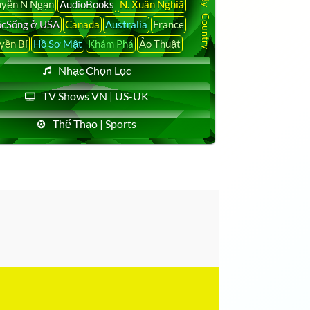
yễn N Ngạn
AudioBooks
N. Xuân Nghiã
cSống ở USA
Canada
Australia
France
yền Bí
Hồ Sơ Mật
Khám Phá
Ảo Thuật
Nhạc Chọn Lọc
TV Shows VN | US-UK
Thể Thao | Sports