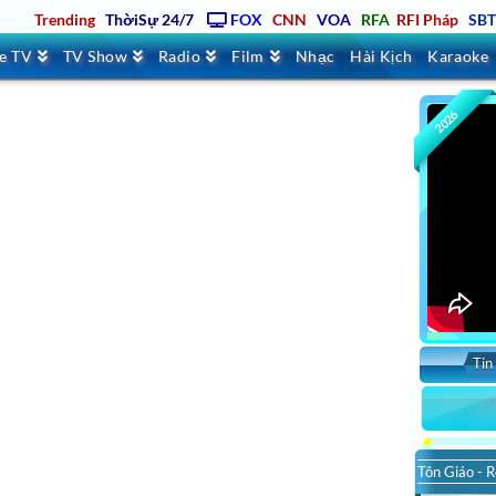
Trending
ThờiSự 24/7
FOX
CNN
VOA
RFA
RFI Pháp
SB
ve TV
TV Show
Radio
Film
Nhạc
Hài Kịch
Karaoke
2026
Tin
Tôn Giáo - R