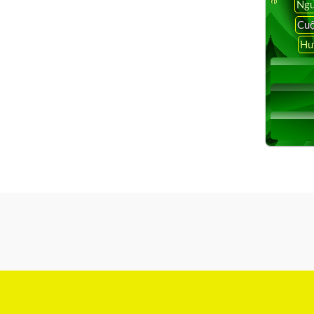
Ngu
Cuộ
Hu