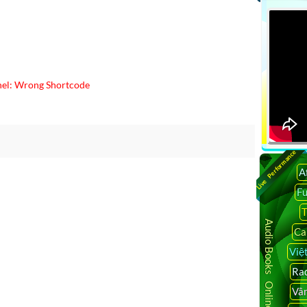
el: Wrong Shortcode
Live Performance
A
F
T
Audio Books Online
Ca
Việ
Rad
Vâ