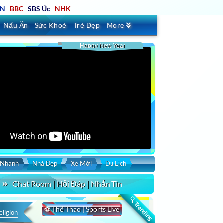
TN
BBC
SBS Úc
NHK
Nấu Ăn
Sức Khoẻ
Trẻ Đẹp
More
Happy New Year
 Nhanh
Nhà Đẹp
Xe Mới
Du Lịch
Chat Room | Hỏi Đáp | Nhắn Tin
🔍 Trending
⚽ Thể Thao | Sports Live
eligion