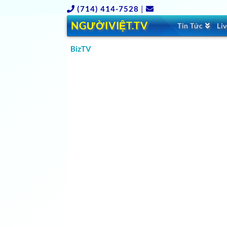
(714) 414-7528
|
NGƯỜIVIỆT.TV
Tin Tức
Li
BizTV