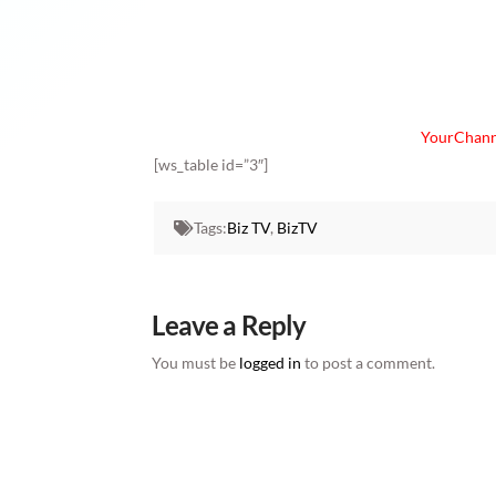
YourChann
[ws_table id=”3″]
Tags:
Biz TV
,
BizTV
Leave a Reply
You must be
logged in
to post a comment.