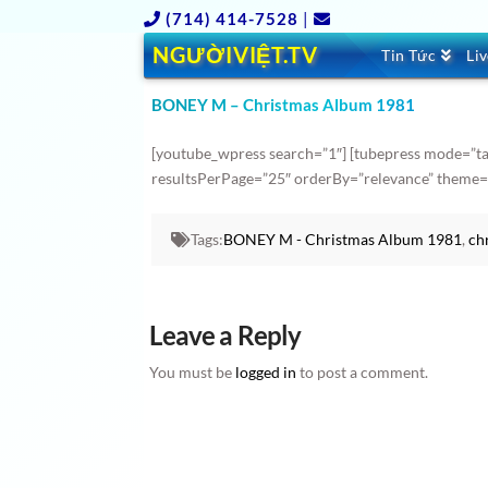
(714) 414-7528
|
NGƯỜIVIỆT.TV
Tin Tức
Li
BONEY M – Christmas Album 1981
[youtube_wpress search=”1″] [tubepress mode=”
resultsPerPage=”25″ orderBy=”relevance” theme=
Tags:
BONEY M - Christmas Album 1981
,
ch
Leave a Reply
You must be
logged in
to post a comment.