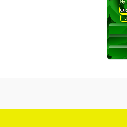
Ngu
Cuộ
Hu