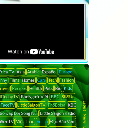
frica TV
Asia
Arabic
Español
Europe
unny
Films
Homes
Cars
Tech
Fashion
ravel
Recipes
Health
Pets
Bio
Kids
liTodayTV
BáoNgườiViệt
BBC
SBSÚc
Latest News By Country
tFaceTV
LittleSaigonTV
PhốBolsa
KBC
io Đáp Lời Sông Núi
Little Saigon Radio
nSơnTV
Việt Thảo
Vui Lạ
Đọc Báo Vẹm