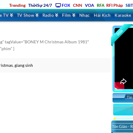
Trending
ThờiSự 24/7
FOX
CNN
VOA
RFA
RFI Pháp
SB
ve TV
TV Show
Radio
Film
Nhạc
Hài Kịch
Karaoke
2026
tag” tagValue=”BONEY M Christmas Album 1981″
”phim” ]
ristmas
,
giang sinh
Tin
Tôn Giáo - R