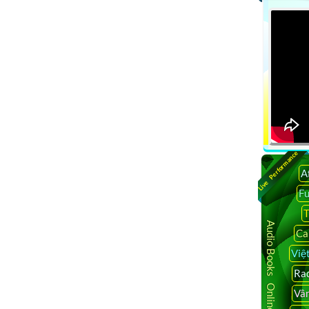
Live Performance
A
F
T
Audio Books Online
Ca
Việ
Rad
Vâ