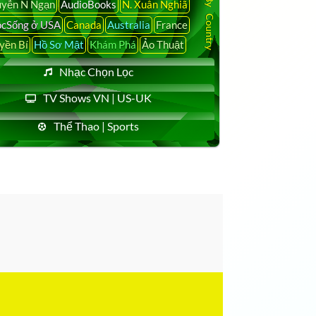
yễn N Ngạn
AudioBooks
N. Xuân Nghiã
cSống ở USA
Canada
Australia
France
yền Bí
Hồ Sơ Mật
Khám Phá
Ảo Thuật
Nhạc Chọn Lọc
TV Shows VN | US-UK
Thể Thao | Sports