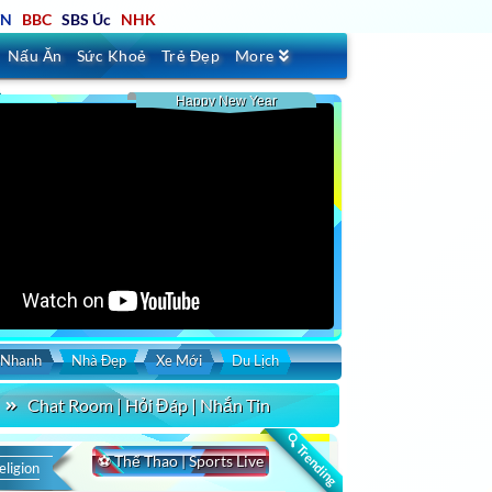
TN
BBC
SBS Úc
NHK
Nấu Ăn
Sức Khoẻ
Trẻ Đẹp
More
Happy New Year
 Nhanh
Nhà Đẹp
Xe Mới
Du Lịch
Chat Room | Hỏi Đáp | Nhắn Tin
🔍 Trending
⚽ Thể Thao | Sports Live
eligion