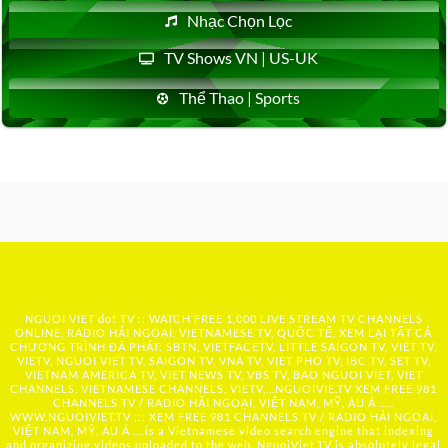
Nhạc Chọn Lọc
TV Shows VN | US-UK
Thể Thao | Sports
NGUOI VIET dot TV :: WATCH FREE 1,000 LIVE STREAM TV CHANNELS
ONLINE, RADIO HẢI NGOẠI, VIETNAMESE TV, QUỐC TẾ, XEM LẠI TẤT CẢ
CHƯƠNG TRÌNH ĐÃ PHÁT: SBTN, VIETFACETV, LITTLE SAIGON TV, VIET TV,
VIETV, NGUOI VIET TV, SAIGON TV, VNA TV, VIET PHO TV, IBC TV, SET TV,
VIETNAM AMERICA TV, VIET NEWS TV, VBS TV, BAO NGUOI VIET, VIET
CHANNELS, VIETNAMESE CHANNELS, VIETV,...
NGUOIVIE.TV
XEM FREE 981
CHANNELS TV / RADIO HẢI NGOẠI, VIỆT NAM, MỸ, ÂU Á …..
WWW.NGUOIVIET.TV ::: XEM FREE 981 CHANNELS TV / RADIO HẢI NGOẠI,
VIỆT NAM, MỸ, ÂU Á ….is a Vietnamese video search engine that indexing
and organizing videos uploaded to the web. NguoiViet.TV is absolutely legal