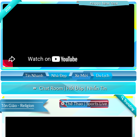
Happy New Year
2026
Tin Nhanh
Nhà Đẹp
Xe Mới
Du Lịch
Chat Room | Hỏi Đáp | Nhắn Tin
🔍 Trending
⚽ Thể Thao | Sports Live
Tôn Giáo - Religion