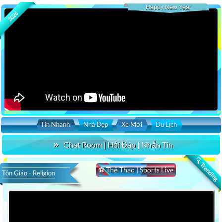
Happy New Year
2026
Tin Nhanh
Nhà Đẹp
Xe Mới
Du Lịch
Chat Room | Hỏi Đáp | Nhắn Tin
🔍 Trending
⚽ Thể Thao | Sports Live
Tôn Giáo - Religion