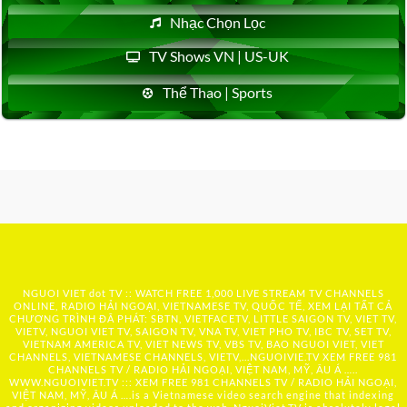
Nhạc Chọn Lọc
TV Shows VN | US-UK
Thể Thao | Sports
NGUOI VIET dot TV :: WATCH FREE 1,000 LIVE STREAM TV CHANNELS
ONLINE, RADIO HẢI NGOẠI, VIETNAMESE TV, QUỐC TẾ, XEM LẠI TẤT CẢ
CHƯƠNG TRÌNH ĐÃ PHÁT: SBTN, VIETFACETV, LITTLE SAIGON TV, VIET TV,
VIETV, NGUOI VIET TV, SAIGON TV, VNA TV, VIET PHO TV, IBC TV, SET TV,
VIETNAM AMERICA TV, VIET NEWS TV, VBS TV, BAO NGUOI VIET, VIET
CHANNELS, VIETNAMESE CHANNELS, VIETV,...
NGUOIVIE.TV
XEM FREE 981
CHANNELS TV / RADIO HẢI NGOẠI, VIỆT NAM, MỸ, ÂU Á …..
WWW.NGUOIVIET.TV ::: XEM FREE 981 CHANNELS TV / RADIO HẢI NGOẠI,
VIỆT NAM, MỸ, ÂU Á ….is a Vietnamese video search engine that indexing