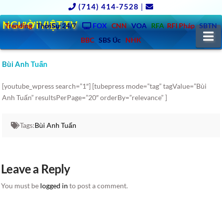
(714) 414-7528
|
NGƯỜIVIỆT.TV
Trending
ThờiSự 24/7
FOX
CNN
VOA
RFA
RFI Pháp
SBTN
N
BBC
SBS Úc
NHK
Bùi Anh Tuấn
[youtube_wpress search=”1″] [tubepress mode=”tag” tagValue=”Bùi
Anh Tuấn” resultsPerPage=”20″ orderBy=”relevance” ]
Tags:
Bùi Anh Tuấn
Leave a Reply
You must be
logged in
to post a comment.