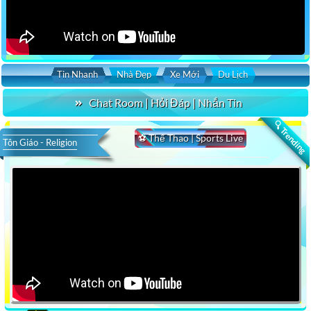
Tin Nhanh
Nhà Đẹp
Xe Mới
Du Lịch
Chat Room | Hỏi Đáp | Nhắn Tin
🔍 Trending
⚽ Thể Thao | Sports Live
Tôn Giáo - Religion