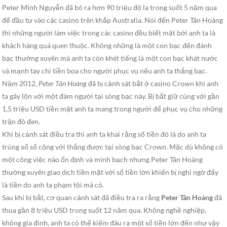
Peter Minh Nguyễn đã bỏ ra hơn 90 triệu đô la trong suốt 5 năm qua
để đầu tư vào các casino trên khắp Australia. Nói đến Peter Tân Hoàng
thì những người làm việc trong các casino đều biết mặt bởi anh ta là
khách hàng quá quen thuộc. Không những là một con bạc đến đánh
bạc thường xuyên mà anh ta còn khét tiếng là một con bạc khát nước
và mạnh tay chi tiền boa cho người phục vụ nếu anh ta thắng bạc.
Năm 2012,
Peter Tân Hoàng
đã bị cảnh sát bắt ở casino Crown khi anh
ta gây lộn với một đám người tại sòng bạc này. Bị bắt giữ cùng với gần
1,5 triệu USD tiền mặt anh ta mang trong người để phục vụ cho những
trận đỏ đen.
Khi bị cảnh sát điều tra thì anh ta khai rằng số tiền đó là do anh ta
trúng xổ số cộng với thắng được tại sòng bạc Crown. Mặc dù không có
một công việc nào ổn định và minh bạch nhưng Peter Tân Hoàng
thường xuyên giao dịch tiền mặt với số tiền lớn khiến bị nghi ngờ đấy
là tiền do anh ta phạm tội mà có.
Sau khi bị bắt, cơ quan cảnh sát đã điều tra ra rằng
Peter Tân Hoàng
đã
thua gần 8 triệu USD trong suốt 12 năm qua. Không nghề nghiệp,
không gia đình, anh ta có thể kiếm đâu ra một số tiền lớn đến như vậy