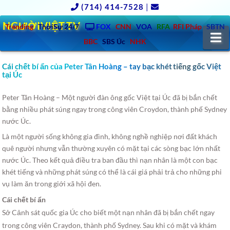
(714) 414-7528
|
NGƯỜIVIỆT.TV
Trending
ThờiSự 24/7
FOX
CNN
VOA
RFA
RFI Pháp
SBTN
N
BBC
SBS Úc
NHK
Cái chết bí ẩn của Peter Tân Hoàng – tay bạc khét tiếng gốc Việt
tại Úc
Peter Tân Hoàng – Một người đàn ông gốc Việt tại Úc đã bị bắn chết
bằng nhiều phát súng ngay trong công viên Croydon, thành phế Sydney
nước Úc.
Là một người sống không gia đình, không nghề nghiệp nơi đất khách
quê người nhưng vẫn thường xuyên có mặt tại các sòng bạc lớn nhất
nước Úc. Theo kết quả điều tra ban đầu thì nạn nhân là một con bạc
khét tiếng và những phát súng có thể là cái giá phải trả cho những phi
vụ làm ăn trong giới xã hội đen.
Cái chết bí ẩn
Sở Cảnh sát quốc gia Úc cho biết một nạn nhân đã bị bắn chết ngay
trong công viên Craydon, thành phố Sydney. Sau khi có mặt và khám