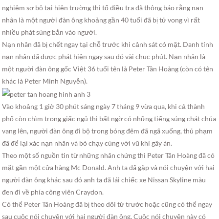
nghiệm sơ bộ tại hiện trường thì tổ điều tra đã thông báo rằng nạn
nhân là một người đàn ông khoảng gần 40 tuổi đã bị tử vong vì rất
nhiều phát súng bắn vào người.
Nạn nhân đã bị chết ngay tại chỗ trước khi cảnh sát có mặt. Danh tính
nạn nhân đã được phát hiện ngay sau đó vài chuc phút. Nạn nhân là
một người đàn ông gốc Việt 36 tuổi tên là Peter Tân Hoàng (còn có tên
khác là Peter Minh Nguyễn).
Vào khoảng 1 giờ 30 phút sáng ngày 7 tháng 9 vừa qua, khi cả thành
phố còn chìm trong giấc ngủ thì bất ngờ có những tiếng súng chát chúa
vang lên, người đàn ông đi bộ trong bóng đêm đã ngã xuống, thủ phạm
đã để lại xác nạn nhân và bỏ chạy cùng với vũ khí gây án.
Theo một số nguồn tin từ những nhân chứng thì Peter Tân Hoàng đã có
mặt gần một cửa hàng Mc Donald. Anh ta đã gặp và nói chuyện với hai
người đàn ông khác sau đó anh ta đã lái chiếc xe Nissan Skyline màu
đen đi về phía công viên Craydon.
Có thể Peter Tân Hoàng đã bị theo dõi từ trước hoặc cũng có thể ngay
sau cuộc nói chuyện với hai người đàn ông. Cuộc nói chuyện này có