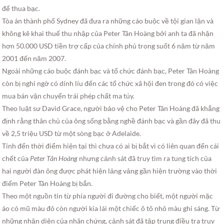
để thua bạc.
Tòa án thành phố Sydney đã đưa ra những cáo buộc về tội gian lận và
không kê khai thuế thu nhập của Peter Tân Hoàng bởi anh ta đã nhận
hơn 50.000 USD tiền trợ cấp của chính phủ trong suốt 6 năm từ năm
2001 đến năm 2007.
Ngoài những cáo buộc đánh bạc và tổ chức đánh bạc, Peter Tân Hoàng
còn bị nghi ngờ có dính líu đến các tổ chức xã hội đen trong đó có việc
mua bán vận chuyển trái phép chất ma túy.
Theo luật sư David Grace, người bảo vệ cho Peter Tân Hoàng đã khẳng
định rằng thân chủ của ông sống bằng nghề đánh bạc và gần đây đã thu
về 2,5 triệu USD từ một sòng bạc ở Adelaide.
Tính đến thời điểm hiện tại thì chưa có ai bị bắt vì có liên quan đến cái
chết của
Peter Tân Hoàng
nhưng cảnh sát đã truy tìm ra tung tích của
hai người đàn ông được phát hiện lảng vảng gần hiện trường vào thời
điểm Peter Tân Hoàng bị bắn.
Theo một nguồn tin từ phía người đi đường cho biết, một người mặc
áo có mũ màu đỏ còn người kia lái một chiếc ô tô nhỏ màu ghi sáng. Từ
những nhận diện của nhân chứng, cảnh sát đã tập trung điều tra truy