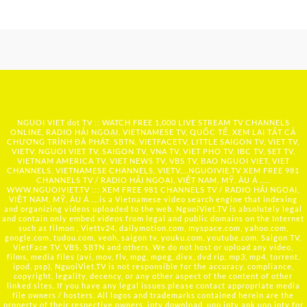
NGUOI VIET dot TV :: WATCH FREE 1,000 LIVE STREAM TV CHANNELS
ONLINE, RADIO HẢI NGOẠI, VIETNAMESE TV, QUỐC TẾ, XEM LẠI TẤT CẢ
CHƯƠNG TRÌNH ĐÃ PHÁT: SBTN, VIETFACETV, LITTLE SAIGON TV, VIET TV,
VIETV, NGUOI VIET TV, SAIGON TV, VNA TV, VIET PHO TV, IBC TV, SET TV,
VIETNAM AMERICA TV, VIET NEWS TV, VBS TV, BAO NGUOI VIET, VIET
CHANNELS, VIETNAMESE CHANNELS, VIETV,...
NGUOIVIE.TV
XEM FREE 981
CHANNELS TV / RADIO HẢI NGOẠI, VIỆT NAM, MỸ, ÂU Á …..
WWW.NGUOIVIET.TV ::: XEM FREE 981 CHANNELS TV / RADIO HẢI NGOẠI,
VIỆT NAM, MỸ, ÂU Á ….is a Vietnamese video search engine that indexing
and organizing videos uploaded to the web. NguoiViet.TV is absolutely legal
and contain only embed videos from legal and public domains on the Internet
such as filmon , Viettv24, dailymotion.com, myspace.com, yahoo.com,
google.com, tudou.com, veoh, saigon tv, youku.com, youtube.com, Saigon TV,
VietFace TV, VBS, SBTN and others. We do not host or upload any video,
films, media files (avi, mov, flv, mpg, mpeg, divx, dvd rip, mp3, mp4, torrent,
ipod, psp), NguoiViet.TV is not responsible for the accuracy, compliance,
copyright, legality, decency, or any other aspect of the content of other
linked sites. If you have any legal issues please contact appropriate media
file owners / hosters. All logos and trademarks contained herein are the
property of their respective owners. iptv download, uno iptv apk,uno iptv for