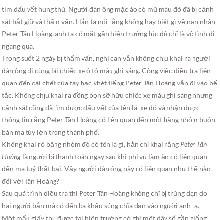
tìm dấu vết hung thủ. Người đàn ông mặc áo có mũ màu đỏ đã bị cảnh
sát bắt giữ và thẩm vấn. Hắn ta nói rằng không hay biết gì về nạn nhân
Peter Tân Hoàng, anh ta có mặt gần hiện trường lúc đó chỉ là vô tình đi
ngang qua.
Trong suốt 2 ngày bị thẩm vấn, nghi can vẫn không chịu khai ra người
đàn ông đi cùng lái chiếc xe ô tô màu ghi sáng. Công việc điều tra liên
quan đến cái chết của tay bạc khét tiếng Peter Tân Hoàng vẫn đi vào bế
tắc. Không chịu khai ra đồng bọn sỡ hữu chiếc xe màu ghi sáng nhưng
cảnh sát cũng đã tìm được dấu vết của tên lái xe đó và nhận được
thông tin rằng Peter Tân Hoàng có liên quan đến một băng nhóm buôn
bán ma túy lớn trong thành phố.
Không khai rõ băng nhóm đó có tên là gì, hắn chỉ khai rằng
Peter Tân
Hoàng
là người bị thanh toán ngay sau khi phi vụ làm ăn có liên quan
đến ma tuý thất bại. Vậy người đàn ông này có liên quan như thế nào
đối với Tân Hoàng?
Sau quá trình điều tra thì Peter Tân Hoàng không chỉ bị trúng đạn do
hai người bắn mà có đến ba khẩu súng chĩa đạn vào người anh ta.
Một mẩu giấy thu được tại hiện trường có ghi một dãy số gần giống