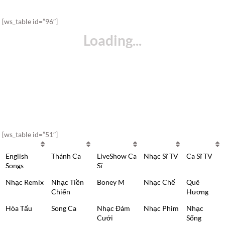
[ws_table id=”96″]
[ws_table id=”51″]
English
Thánh Ca
LiveShow Ca
Nhạc Sĩ TV
Ca Sĩ TV
Songs
Sĩ
Nhạc Remix
Nhạc Tiền
Boney M
Nhạc Chế
Quê
Chiến
Hương
Hòa Tấu
Song Ca
Nhạc Đám
Nhạc Phim
Nhạc
Cưới
Sống