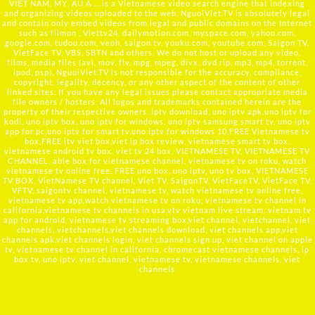
VIỆT NAM, MỸ, ÂU Á ….is a Vietnamese video search engine that indexing
and organizing videos uploaded to the web. NguoiViet.TV is absolutely legal
and contain only embed videos from legal and public domains on the Internet
such as filmon , Viettv24, dailymotion.com, myspace.com, yahoo.com,
google.com, tudou.com, veoh, saigon tv, youku.com, youtube.com, Saigon TV,
VietFace TV, VBS, SBTN and others. We do not host or upload any video,
films, media files (avi, mov, flv, mpg, mpeg, divx, dvd rip, mp3, mp4, torrent,
ipod, psp), NguoiViet.TV is not responsible for the accuracy, compliance,
copyright, legality, decency, or any other aspect of the content of other
linked sites. If you have any legal issues please contact appropriate media
file owners / hosters. All logos and trademarks contained herein are the
property of their respective owners. iptv download, uno iptv apk,uno iptv for
kodi, uno iptv box, uno iptv for windows, uno iptv samsung smart tv, uno iptv
app for pc,uno iptv for smart tv,uno iptv for windows 10,FREE Vietnamese tv
box,FREE itv viet box,viet ip box review, vietnamese smart tv box,
vietnamese android tv box, viet tv 24 box, VIETNAMESE TV, VIETNAMESE TV
CHANNEL, able box for vietnamese channel, vietnamese tv on roku, watch
vietnamese tv online free, FREE uno box, uno iptv, uno tv box, VIETNAMESE
TV BOX, VietNamese TV channel, Viet TV, SaigonTV, VietFaceTV, VietFace TV,
VFTV, saigontv channel, vietnamese tv, watch vietnamese tv online free,
vietnamese tv app,watch vietnamese tv on roku, vietnamese tv channel in
california,vietnamese tv channels in usa,vtv vietnam live stream, vietnam tv
app for android, vietnamese tv streaming box,viet channel, vietchannel, viet
channels, vietchannels,viet channels download, viet channels app,viet
channels apk,viet channels login, viet channels sign up, viet channel on apple
tv, vietnamese tv channel in california, chromecast vietnamese channels, ip
box tv, uno iptv, viet channel, vietnamese tv, vietnamese channels, viet
channels