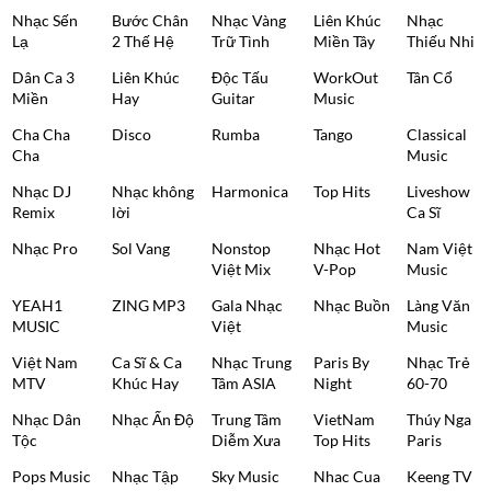
Nhạc Sến
Bước Chân
Nhạc Vàng
Liên Khúc
Nhạc
Lạ
2 Thế Hệ
Trữ Tình
Miền Tây
Thiếu Nhi
Dân Ca 3
Liên Khúc
Độc Tấu
WorkOut
Tân Cổ
Miền
Hay
Guitar
Music
Cha Cha
Disco
Rumba
Tango
Classical
Cha
Music
Nhạc DJ
Nhạc không
Harmonica
Top Hits
Liveshow
Remix
lời
Ca Sĩ
Nhạc Pro
Sol Vang
Nonstop
Nhạc Hot
Nam Việt
Việt Mix
V-Pop
Music
YEAH1
ZING MP3
Gala Nhạc
Nhạc Buồn
Làng Văn
MUSIC
Việt
Music
Việt Nam
Ca Sĩ & Ca
Nhạc Trung
Paris By
Nhạc Trẻ
MTV
Khúc Hay
Tâm ASIA
Night
60-70
Nhạc Dân
Nhạc Ấn Độ
Trung Tâm
VietNam
Thúy Nga
Tộc
Diễm Xưa
Top Hits
Paris
Pops Music
Nhạc Tập
Sky Music
Nhac Cua
Keeng TV