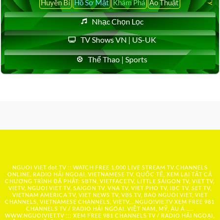
Huyền Bí
Hồ Sơ Mật
Khám Phá
Ảo Thuật
Nhạc Chọn Lọc
TV Shows VN | US-UK
Thể Thao | Sports
NGUOI VIET dot TV :: WATCH FREE 1,000 LIVE STREAM TV CHANNELS
ONLINE, RADIO HẢI NGOẠI, VIETNAMESE TV, QUỐC TẾ, XEM LẠI TẤT CẢ
CHƯƠNG TRÌNH ĐÃ PHÁT: SBTN, VIETFACETV, LITTLE SAIGON TV, VIET TV,
VIETV, NGUOI VIET TV, SAIGON TV, VNA TV, VIET PHO TV, IBC TV, SET TV,
VIETNAM AMERICA TV, VIET NEWS TV, VBS TV, BAO NGUOI VIET, VIET
CHANNELS, VIETNAMESE CHANNELS, VIETV,...
NGUOIVIE.TV
XEM FREE 981
CHANNELS TV / RADIO HẢI NGOẠI, VIỆT NAM, MỸ, ÂU Á …..
WWW.NGUOIVIET.TV ::: XEM FREE 981 CHANNELS TV / RADIO HẢI NGOẠI,