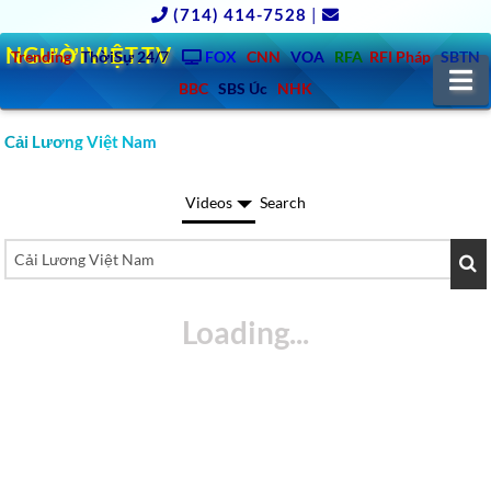
(714) 414-7528
|
NGƯỜIVIỆT.TV
Trending
ThờiSự 24/7
FOX
CNN
VOA
RFA
RFI Pháp
SBTN
N
BBC
SBS Úc
NHK
Cải Lương Việt Nam
Videos
Search