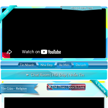
Happy New Year
2026
Tin Nhanh
Nhà Đẹp
Xe Mới
Du Lịch
Chat Room | Hỏi Đáp | Nhắn Tin
🔍 Trending
⚽ Thể Thao | Sports Live
Tôn Giáo - Religion