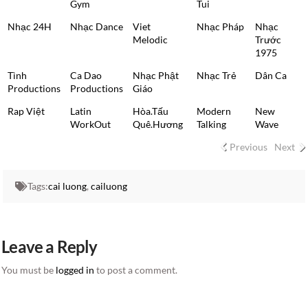
Gym
Tui
Nhạc 24H
Nhạc Dance
Viet
Nhạc Pháp
Nhạc
Melodic
Trước
1975
Tình
Ca Dao
Nhạc Phật
Nhạc Trẻ
Dân Ca
Productions
Productions
Giáo
Rap Việt
Latin
Hòa.Tấu
Modern
New
WorkOut
Quê.Hương
Talking
Wave
Previous
Next
Tags:
cai luong
,
cailuong
Leave a Reply
You must be
logged in
to post a comment.