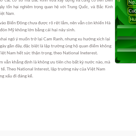
hờ các cơ sở mà Bắc Kinh vừa xây dựng và củng cố trên Biển
Ngu
y tổn hại nghiêm trọng quan hệ với Trung Quốc, và Bắc Kinh
Cuộ
Việt Nam.
Hu
 vào Biển Đông chưa được rõ rệt lắm, nên vẫn còn khiến Hà
đón Mỹ không lớn bằng cái hại nảy sinh.
khai ngỏ ý muốn trở lại Cam Ranh, nhưng xu hướng xích lại
y gần đây, đặc biệt là lập trường ủng hộ quan điểm không
ệt Nam hết sức thận trọng, theo National Ineterest.
m vẫn khẳng định là không ưu tiên cho bất kỳ nước nào, mà
tế. Theo National Interest, lập trường này của Việt Nam
ng xấu đi đáng kể.