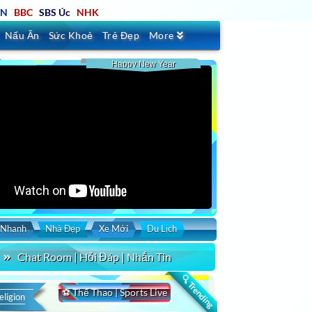
TN
BBC
SBS Úc
NHK
Nấu Ăn
Sức Khoẻ
Trẻ Đẹp
More
Happy New Year
 Nhanh
Nhà Đẹp
Xe Mới
Du Lịch
Chat Room | Hỏi Đáp | Nhắn Tin
🔍 Trending
⚽ Thể Thao | Sports Live
eligion