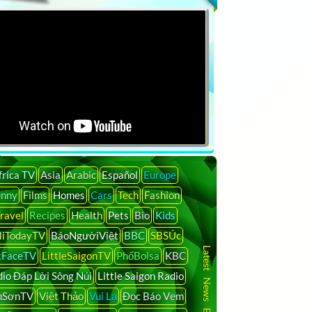
frica TV
Asia
Arabic
Español
Europe
unny
Films
Homes
Cars
Tech
Fashion
ravel
Recipes
Health
Pets
Bio
Kids
liTodayTV
BáoNgườiViệt
BBC
SBSÚc
Latest News By Country
tFaceTV
LittleSaigonTV
PhốBolsa
KBC
io Đáp Lời Sông Núi
Little Saigon Radio
nSơnTV
Việt Thảo
Vui Lạ
Đọc Báo Vẹm