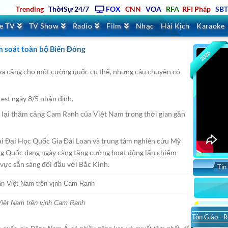
Trending
ThờiSự 24/7
FOX
CNN
VOA
RFA
RFI Pháp
SB
ve TV
TV Show
Radio
Film
Nhạc
Hài Kịch
Karaoke
ểm soát toàn bộ Biển Đông
2026
ửa cảng cho một cường quốc cụ thể, nhưng câu chuyện có
est ngày 8/5 nhận định.
ở lại thăm cảng Cam Ranh của Việt Nam trong thời gian gần
tại Đại Học Quốc Gia Đài Loan và trung tâm nghiên cứu Mỹ
ung Quốc đang ngày càng tăng cường hoạt động lấn chiếm
 vực sẵn sàng đối đầu với Bắc Kinh.
Tin
Việt Nam trên vịnh Cam Ranh
Tôn Giáo - R