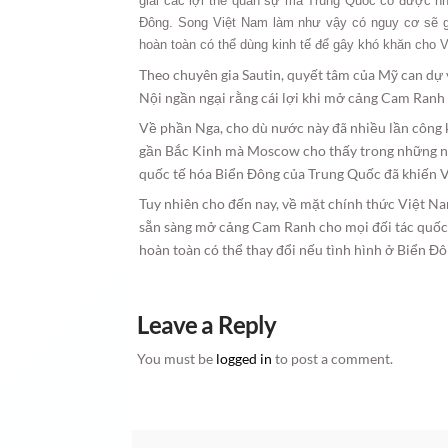
giải các lợi thế quân sự mà Trung Quốc có được n
Đông. Song Việt Nam làm như vậy có nguy cơ sẽ gâ
hoàn toàn có thể dùng kinh tế để gây khó khăn cho 
Theo chuyên gia Sautin, quyết tâm của Mỹ can dự
Nội ngần ngại rằng cái lợi khi mở cảng Cam Ranh 
Về phần Nga, cho dù nước này đã nhiều lần công 
gần Bắc Kinh mà Moscow cho thấy trong những ngà
quốc tế hóa Biển Đông của Trung Quốc đã khiến Vi
Tuy nhiên cho đến nay, về mặt chính thức Việt Na
sẵn sàng mở cảng Cam Ranh cho mọi đối tác quốc 
hoàn toàn có thể thay đổi nếu tình hình ở Biển Đô
Leave a Reply
You must be
logged in
to post a comment.