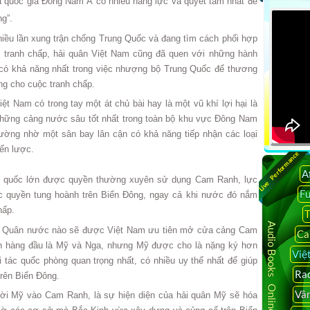
 là quốc gia Đông Nam Á có nhiều năng lực và quyết tâm nhất để
g”.
iều lần xung trận chống Trung Quốc và đang tìm cách phối hợp
 tranh chấp, hải quân Việt Nam cũng đã quen với những hành
t có khả năng nhất trong việc nhượng bộ Trung Quốc để thương
ơng cho cuộc tranh chấp.
ệt Nam có trong tay một át chủ bài hay là một vũ khí lợi hại là
những cảng nước sâu tốt nhất trong toàn bộ khu vực Đông Nam
cường nhờ một sân bay lân cận có khả năng tiếp nhận các loại
ến lược.
Live Performance
A
g quốc lớn được quyền thường xuyên sử dụng Cam Ranh, lực
F
c quyền tung hoành trên Biển Đông, ngay cả khi nước đó nắm
hấp.
T
Audio Books Online
Hải Quân nước nào sẽ được Việt Nam ưu tiên mở cửa cảng Cam
Ca
ên hàng đầu là Mỹ và Nga, nhưng Mỹ được cho là nặng ký hơn
Việ
 tác quốc phòng quan trọng nhất, có nhiều uy thế nhất để giúp
Rad
rên Biển Đông.
Vâ
 mời Mỹ vào Cam Ranh, là sự hiện diện của hải quân Mỹ sẽ hóa