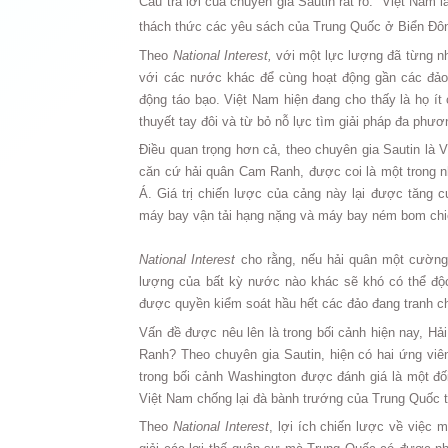
Câu trả lời của chuyên gia Sautin rất rõ: “Việt Nam
thách thức các yêu sách của Trung Quốc ở Biển Đôn
Theo
National Interest,
với một lực lượng đã từng nh
với các nước khác để cùng hoạt động gần các đảo
động táo bạo. Việt Nam hiện đang cho thấy là họ í
thuyết tay đôi và từ bỏ nỗ lực tìm giải pháp đa phư
Điều quan trọng hơn cả, theo chuyên gia Sautin là Vi
căn cứ hải quân Cam Ranh, được coi là một trong 
Á. Giá trị chiến lược của cảng này lại được tăng 
máy bay vận tải hạng nặng và máy bay ném bom chi
National Interest
cho rằng, nếu hải quân một cườn
lượng của bất kỳ nước nào khác sẽ khó có thể độ
được quyền kiểm soát hầu hết các đảo đang tranh c
Vấn đề được nêu lên là trong bối cảnh hiện nay, 
Ranh? Theo chuyên gia Sautin, hiện có hai ứng vi
trong bối cảnh Washington được đánh giá là một đối
Việt Nam chống lại đà bành trướng của Trung Quốc t
Theo
National Interest
, lợi ích chiến lược về việc