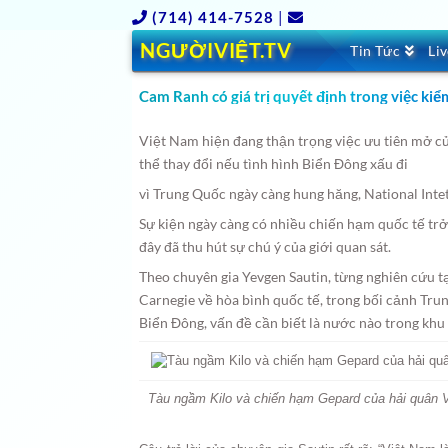
(714) 414-7528
|
NGƯỜIVIỆT.TV
Tin Tức
Li
Cam Ranh có giá trị quyết định trong việc ki
Việt Nam hiện đang thận trọng việc ưu tiên mở c
thể thay đổi nếu tình hình Biển Đông xấu đi
vì Trung Quốc ngày càng hung hăng, National Intet
Sự kiện ngày càng có nhiều chiến hạm quốc tế tr
đây đã thu hút sự chú ý của giới quan sát.
Theo chuyên gia Yevgen Sautin, từng nghiên cứu 
Carnegie về hòa bình quốc tế, trong bối cảnh Tr
Biển Đông, vấn đề cần biết là nước nào trong khu
Tàu ngầm Kilo và chiến hạm Gepard của hải quân 