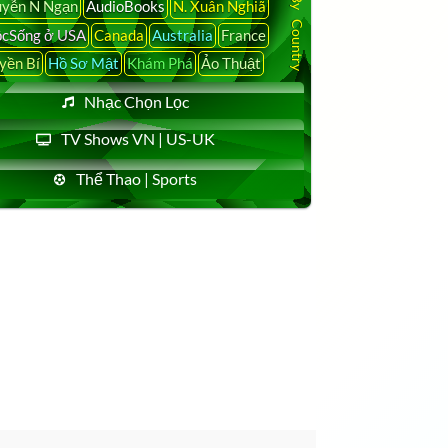
yễn N Ngạn
AudioBooks
N. Xuân Nghiã
cSống ở USA
Canada
Australia
France
yền Bí
Hồ Sơ Mật
Khám Phá
Ảo Thuật
Nhạc Chọn Lọc
TV Shows VN | US-UK
Thể Thao | Sports