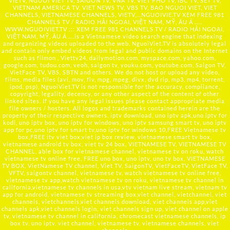
VIETV, NGUOI VIET TV, SAIGON TV, VNA TV, VIET PHO TV, IBC TV, SET TV,
VIETNAM AMERICA TV, VIET NEWS TV, VBS TV, BAO NGUOI VIET, VIET
CHANNELS, VIETNAMESE CHANNELS, VIETV,...
NGUOIVIE.TV
XEM FREE 981
CHANNELS TV / RADIO HẢI NGOẠI, VIỆT NAM, MỸ, ÂU Á …..
WWW.NGUOIVIET.TV ::: XEM FREE 981 CHANNELS TV / RADIO HẢI NGOẠI,
VIỆT NAM, MỸ, ÂU Á ….is a Vietnamese video search engine that indexing
and organizing videos uploaded to the web. NguoiViet.TV is absolutely legal
and contain only embed videos from legal and public domains on the Internet
such as filmon , Viettv24, dailymotion.com, myspace.com, yahoo.com,
google.com, tudou.com, veoh, saigon tv, youku.com, youtube.com, Saigon TV,
VietFace TV, VBS, SBTN and others. We do not host or upload any video,
films, media files (avi, mov, flv, mpg, mpeg, divx, dvd rip, mp3, mp4, torrent,
ipod, psp), NguoiViet.TV is not responsible for the accuracy, compliance,
copyright, legality, decency, or any other aspect of the content of other
linked sites. If you have any legal issues please contact appropriate media
file owners / hosters. All logos and trademarks contained herein are the
property of their respective owners. iptv download, uno iptv apk,uno iptv for
kodi, uno iptv box, uno iptv for windows, uno iptv samsung smart tv, uno iptv
app for pc,uno iptv for smart tv,uno iptv for windows 10,FREE Vietnamese tv
box,FREE itv viet box,viet ip box review, vietnamese smart tv box,
vietnamese android tv box, viet tv 24 box, VIETNAMESE TV, VIETNAMESE TV
CHANNEL, able box for vietnamese channel, vietnamese tv on roku, watch
vietnamese tv online free, FREE uno box, uno iptv, uno tv box, VIETNAMESE
TV BOX, VietNamese TV channel, Viet TV, SaigonTV, VietFaceTV, VietFace TV,
VFTV, saigontv channel, vietnamese tv, watch vietnamese tv online free,
vietnamese tv app,watch vietnamese tv on roku, vietnamese tv channel in
california,vietnamese tv channels in usa,vtv vietnam live stream, vietnam tv
app for android, vietnamese tv streaming box,viet channel, vietchannel, viet
channels, vietchannels,viet channels download, viet channels app,viet
channels apk,viet channels login, viet channels sign up, viet channel on apple
tv, vietnamese tv channel in california, chromecast vietnamese channels, ip
box tv, uno iptv, viet channel, vietnamese tv, vietnamese channels, viet