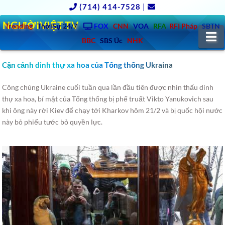
(714) 414-7528
|
NGƯỜIVIỆT.TV
Trending
ThờiSự 24/7
FOX
CNN
VOA
RFA
RFI Pháp
SBTN
N
BBC
SBS Úc
NHK
Cận cảnh dinh thự xa hoa của Tổng thống Ukraina
Công chúng Ukraine cuối tuần qua lần đầu tiên được nhìn thấu dinh
thự xa hoa, bí mật của Tổng thống bị phế truất Vikto Yanukovich sau
khi ông này rời Kiev để chạy tới Kharkov hôm 21/2 và bị quốc hội nước
này bỏ phiếu tước bỏ quyền lực.