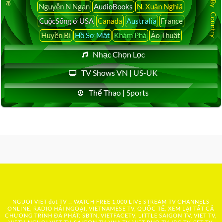
Nguyễn N Ngạn
AudioBooks
N. Xuân Nghiã
CuộcSống ở USA
Canada
Australia
France
Huyền Bí
Hồ Sơ Mật
Khám Phá
Ảo Thuật
Nhạc Chọn Lọc
TV Shows VN | US-UK
Thể Thao | Sports
NGUOI VIET dot TV :: WATCH FREE 1,000 LIVE STREAM TV CHANNELS
ONLINE, RADIO HẢI NGOẠI, VIETNAMESE TV, QUỐC TẾ, XEM LẠI TẤT CẢ
CHƯƠNG TRÌNH ĐÃ PHÁT: SBTN, VIETFACETV, LITTLE SAIGON TV, VIET TV,