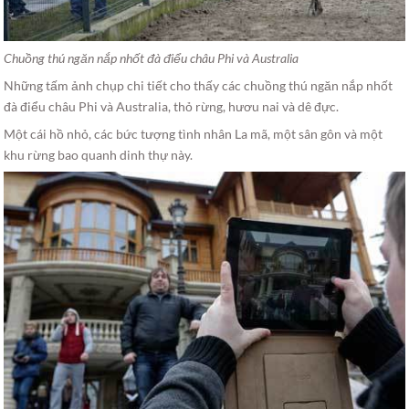
Chuồng thú ngăn nắp nhốt đà điểu châu Phi và Australia
Những tấm ảnh chụp chi tiết cho thấy các chuồng thú ngăn nắp nhốt
đà điểu châu Phi và Australia, thỏ rừng, hươu nai và dê đực.
Một cái hồ nhỏ, các bức tượng tình nhân La mã, một sân gôn và một
khu rừng bao quanh dinh thự này.