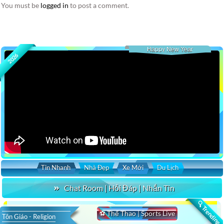
You must be
logged in
to post a comment.
Happy New Year
2026
Tin Nhanh
Nhà Đẹp
Xe Mới
Du Lịch
Chat Room | Hỏi Đáp | Nhắn Tin
🔍 Trending
⚽ Thể Thao | Sports Live
Tôn Giáo - Religion