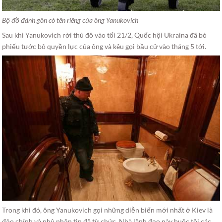
Bộ đồ đánh gôn có tên riêng của ông Yanukovich
Sau khi Yanukovich rời thủ đô vào tối 21/2, Quốc hội Ukraina đã bỏ
phiếu tước bỏ quyền lực của ông và kêu gọi bầu cử vào tháng 5 tới.
Trong khi đó, ông Yanukovich gọi những diễn biến mới nhất ở Kiev là
đảo chính và phủ nhận tin đã từ chức. Nhà lãnh đạo này buộc tội các