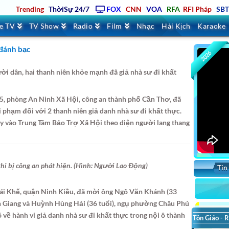
Trending
ThờiSự 24/7
FOX
CNN
VOA
RFA
RFI Pháp
SB
ve TV
TV Show
Radio
Film
Nhạc
Hài Kịch
Karaoke
 đánh bạc
2026
ời dân, hai thanh niên khỏe mạnh đã giả nhà sư đi khất
5, phòng An Ninh Xã Hội, công an thành phố Cần Thơ, đã
i phạm đối với 2 thanh niên giả danh nhà sư đi khất thực.
y vào Trung Tâm Bảo Trợ Xã Hội theo diện người lang thang
hi bị công an phát hiện. (Hình: Người Lao Ðộng)
Tin
Cái Khế, quận Ninh Kiều, đã mời ông Ngô Văn Khánh (33
An Giang và Huỳnh Hùng Hải (36 tuổi), ngụ phường Châu Phú
 về hành vi giả danh nhà sư đi khất thực trong nội ô thành
Tôn Giáo - R