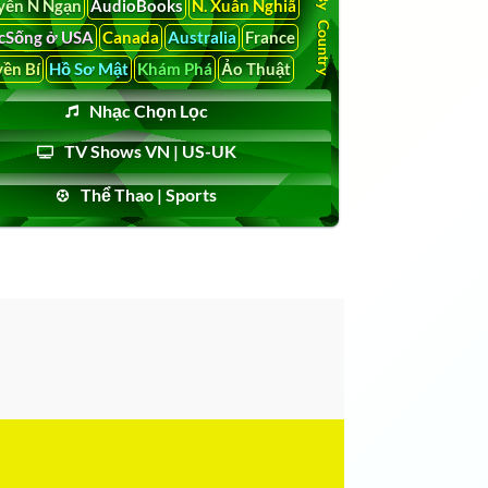
yễn N Ngạn
AudioBooks
N. Xuân Nghiã
cSống ở USA
Canada
Australia
France
ền Bí
Hồ Sơ Mật
Khám Phá
Ảo Thuật
Nhạc Chọn Lọc
TV Shows VN | US-UK
Thể Thao | Sports