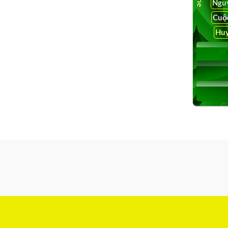
Ngu
Cuộ
Huy