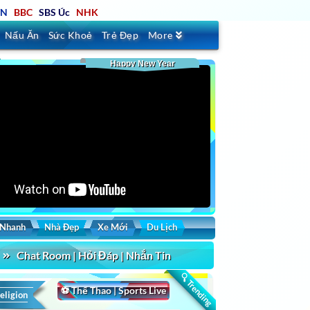
TN
BBC
SBS Úc
NHK
Nấu Ăn
Sức Khoẻ
Trẻ Đẹp
More
Happy New Year
 Nhanh
Nhà Đẹp
Xe Mới
Du Lịch
Chat Room | Hỏi Đáp | Nhắn Tin
🔍 Trending
⚽ Thể Thao | Sports Live
eligion