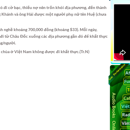
 đó đi cờ bạc, thiếu nợ nên trốn khỏi địa phương, đến thành
ông Khánh và ông Hải được một người phụ nữ tên Huệ (chưa
h nghề khoảng 700,000 đồng (khoảng $33). Mỗi ngày,
 đi từ Châu Ðốc xuống các địa phương gần đó để khất thực
ng/người.
c chùa ở Việt Nam không được đi khất thực.
(Tr.N)
Live Performance
Af
Fu
T
Audio Books Online
Ca
Việ
Rad
Vân