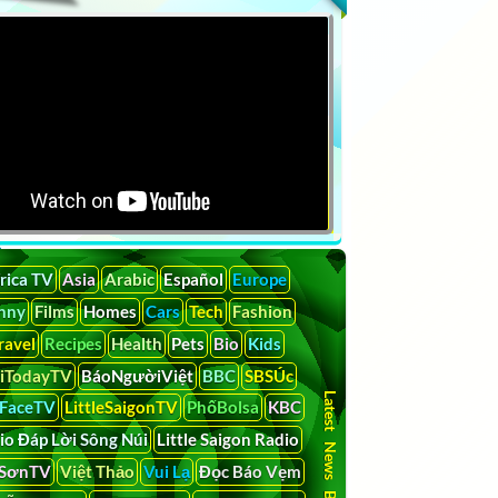
rica TV
Asia
Arabic
Español
Europe
nny
Films
Homes
Cars
Tech
Fashion
ravel
Recipes
Health
Pets
Bio
Kids
liTodayTV
BáoNgườiViệt
BBC
SBSÚc
Latest News By Country
tFaceTV
LittleSaigonTV
PhốBolsa
KBC
io Đáp Lời Sông Núi
Little Saigon Radio
SơnTV
Việt Thảo
Vui Lạ
Đọc Báo Vẹm