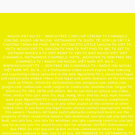
NGUOI VIET dot TV :: WATCH FREE 1,000 LIVE STREAM TV CHANNELS
ONLINE, RADIO HẢI NGOẠI, VIETNAMESE TV, QUỐC TẾ, XEM LẠI TẤT CẢ
CHƯƠNG TRÌNH ĐÃ PHÁT: SBTN, VIETFACETV, LITTLE SAIGON TV, VIET TV,
VIETV, NGUOI VIET TV, SAIGON TV, VNA TV, VIET PHO TV, IBC TV, SET TV,
VIETNAM AMERICA TV, VIET NEWS TV, VBS TV, BAO NGUOI VIET, VIET
CHANNELS, VIETNAMESE CHANNELS, VIETV,...
NGUOIVIE.TV
XEM FREE 981
CHANNELS TV / RADIO HẢI NGOẠI, VIỆT NAM, MỸ, ÂU Á …..
WWW.NGUOIVIET.TV ::: XEM FREE 981 CHANNELS TV / RADIO HẢI NGOẠI,
VIỆT NAM, MỸ, ÂU Á ….is a Vietnamese video search engine that indexing
and organizing videos uploaded to the web. NguoiViet.TV is absolutely legal
and contain only embed videos from legal and public domains on the Internet
such as filmon , Viettv24, dailymotion.com, myspace.com, yahoo.com,
google.com, tudou.com, veoh, saigon tv, youku.com, youtube.com, Saigon TV,
VietFace TV, VBS, SBTN and others. We do not host or upload any video,
films, media files (avi, mov, flv, mpg, mpeg, divx, dvd rip, mp3, mp4, torrent,
ipod, psp), NguoiViet.TV is not responsible for the accuracy, compliance,
copyright, legality, decency, or any other aspect of the content of other
linked sites. If you have any legal issues please contact appropriate media
file owners / hosters. All logos and trademarks contained herein are the
property of their respective owners. iptv download, uno iptv apk,uno iptv for
kodi, uno iptv box, uno iptv for windows, uno iptv samsung smart tv, uno iptv
app for pc,uno iptv for smart tv,uno iptv for windows 10,FREE Vietnamese tv
box,FREE itv viet box,viet ip box review, vietnamese smart tv box,
vietnamese android tv box, viet tv 24 box, VIETNAMESE TV, VIETNAMESE TV