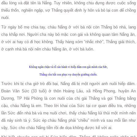
đầu lòng và đặt tên là Nắng. Tuy nhiên, không chịu đựng được cuộc sống
thiếu thốn, nghiện ngập, vợ Thắng quyết định ly hôn và bỏ lại con để chồng
nuôi.
Từ ngày bố mẹ chia tay, cháu Nắng ở với bà nội còn Thắng bỏ nhà, lang
chạ khắp nơi. Người cha này bỏ mặc con gái và không quan tâm Nắng ăn,
ở với ai hay có đi học không. Thấy hàng xóm “nhắc nhở”, Thắng giải thích,
ở cạnh nhà bà nội nên cháu Nắng ăn, ở với bà luôn.
Không ngăn chặn và tố cáo hành vi hiếp dâm con gái mình của Sức,
Thắng còn bắt con phục vụ chuyện giường chiếu.
Trước khi bị cha giở trò đồi bại, Nắng đã bị một người anh nuôi hiếp dâm.
Đoàn Văn Sức (33 tuổi) ở thôn Hoàng Lâu, xã Hồng Phong, huyện An
Dương, TP Hải Phòng là con nuôi của chị gái Thắng và gọi Thắng bằng
cậu, cháu Nắng là em. Theo lời khai của Sức tại cơ quan điều tra, những
lần Sức đến nhà bà và mẹ nuôi chơi, thấy cháu Nắng lủi thủi một mình nên
đã nảy sinh tà ý. Sức ép cháu Nắng phải “chiều” mình và sau mỗi lần như
vậy, Sức cho cháu Nắng tiền rồi đe dọa không được kể với ai.