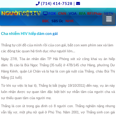
(714) 414-7528
|
NGƯỜIVIỆT.TV
Trending
ThờiSự 24/7
FOX
CNN
VOA
RFA
RFI Pháp
SBTN
N
BBC
SBS Úc
NHK
Cha nhiễm HIV hiếp dâm con gái
Thắng tự cởi đồ của mình rồi của con gái, bắt con xem phim sex và làm
các động tác quan hệ tình dục như người lớn…
Ngày 27/8, Tòa án nhân dân TP Hải Phòng xét xử công khai vụ án hiếp
dâm. Bị cáo là Bùi Ngọc Thắng (35 tuổi) ở 47B/145 chợ Hàng, phường Dư
Hàng Kênh, quận Lê Chân và bị hại là con gái ruột của Thắng, cháu Bùi Thị
Nắng (11 tuổi).
Từ khi sự việc bị bại lộ, Thắng bị bắt (ngày 19/10/2011) đến nay, vụ án này
luôn nhận được sự quan tâm đặc biệt bởi sự nhẫn tâm của người cha và
sự thiếu quan tâm của người mẹ.
Thắng là con út trong gia đình có 8 người con. Thắng nghiện nặng nhưng
vẫn lấy vợ, một phụ nữ quê ở Phú Thọ. Năm 2001, vợ Thắng sinh con gái