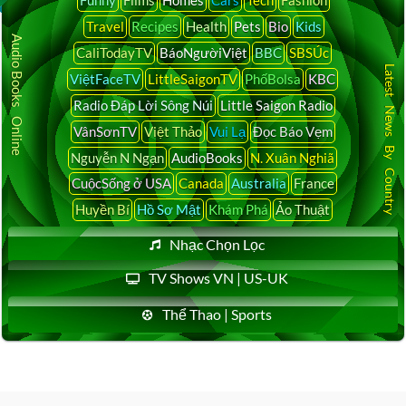
Travel
Recipes
Health
Pets
Bio
Kids
Audio Books Online
CaliTodayTV
BáoNgườiViệt
BBC
SBSÚc
Latest News By Country
ViệtFaceTV
LittleSaigonTV
PhốBolsa
KBC
Radio Đáp Lời Sông Núi
Little Saigon Radio
VânSơnTV
Việt Thảo
Vui Lạ
Đọc Báo Vẹm
Nguyễn N Ngạn
AudioBooks
N. Xuân Nghiã
CuộcSống ở USA
Canada
Australia
France
Huyền Bí
Hồ Sơ Mật
Khám Phá
Ảo Thuật
Nhạc Chọn Lọc
TV Shows VN | US-UK
Thể Thao | Sports