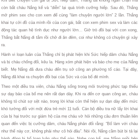
Khi biết chuyện con gái bị Sức hiếp dâm, Thắng đã không ngăn chặn mà
còn bắt cháu Nắng kể và “diễn” lại quá trình cưỡng hiếp. Sau đó, Thắng
mở phim sex cho con xem để cùng “làm chuyện người lớn” 2 lần. Thắng
khai tự cởi đồ của mình rồi của con gái, bắt con xem phim sex và làm các
động tác quan hệ tình dục như người lớn… Giở trò đồi bại với con xong,
Thắng bắt Nắng đi tắm rồi chở đi ăn đêm, coi như không có chuyện gì xảy
ra.
Hành vi loạn luân của Thắng chỉ bị phát hiện khi Sức hiếp dâm cháu Nắng
và bị cháu chống đối, kêu la. Hàng xóm phát hiện và báo cho mẹ của Nắng
biết. Mẹ Nắng đã đưa cháu đến trụ sở công an phường tố cáo. Tại đây,
Nắng đã khai ra chuyện đồi bại của Sức và của bố đẻ mình.
Theo một điều tra viên, cháu Nắng sống trong môi trường phức tạp thiếu
sự dạy bảo của bố mẹ nên rất dạn dày. Khi ra đến cơ quan công an, cháu
không tỏ chút sợ sệt nào, trong lời khai còn thể hiện sự dạn dày đến mức
khó tưởng đối với một đứa trẻ mới 11 tuổi. Cán bộ điều tra nữ lấy lời khai
của bị hại trước sự giám hộ của mẹ cháu vờ hỏi những câu đơn thuần liên
quan đến việc bị cưỡng dâm, cháu Nắng phản đối rằng: “Bố làm với cháu
như thế này cơ, không phải như cô hỏi đâu”. Nói rồi, Nắng cầm bút bi tả lại
hành động bị bố loạn luân như thế nào. Nghe con kể, mẹ Nắng ngồi bên