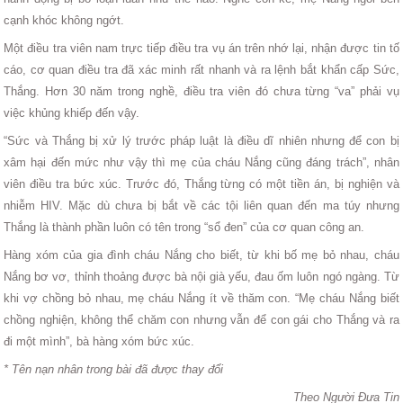
cạnh khóc không ngớt.
Một điều tra viên nam trực tiếp điều tra vụ án trên nhớ lại, nhận được tin tố
cáo, cơ quan điều tra đã xác minh rất nhanh và ra lệnh bắt khẩn cấp Sức,
Thắng. Hơn 30 năm trong nghề, điều tra viên đó chưa từng “va” phải vụ
việc khủng khiếp đến vậy.
“Sức và Thắng bị xử lý trước pháp luật là điều dĩ nhiên nhưng để con bị
xâm hại đến mức như vậy thì mẹ của cháu Nắng cũng đáng trách”, nhân
viên điều tra bức xúc. Trước đó, Thắng từng có một tiền án, bị nghiện và
nhiễm HIV. Mặc dù chưa bị bắt về các tội liên quan đến ma túy nhưng
Thắng là thành phần luôn có tên trong “sổ đen” của cơ quan công an.
Hàng xóm của gia đình cháu Nắng cho biết, từ khi bố mẹ bỏ nhau, cháu
Nắng bơ vơ, thỉnh thoảng được bà nội già yếu, đau ốm luôn ngó ngàng. Từ
khi vợ chồng bỏ nhau, mẹ cháu Nắng ít về thăm con. “Mẹ cháu Nắng biết
chồng nghiện, không thể chăm con nhưng vẫn để con gái cho Thắng và ra
đi một mình”, bà hàng xóm bức xúc.
* Tên nạn nhân trong bài đã được thay đổi
Theo Người Đưa Tin