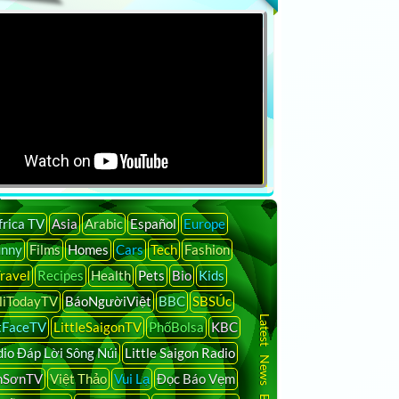
frica TV
Asia
Arabic
Español
Europe
unny
Films
Homes
Cars
Tech
Fashion
ravel
Recipes
Health
Pets
Bio
Kids
liTodayTV
BáoNgườiViệt
BBC
SBSÚc
Latest News By Country
tFaceTV
LittleSaigonTV
PhốBolsa
KBC
io Đáp Lời Sông Núi
Little Saigon Radio
nSơnTV
Việt Thảo
Vui Lạ
Đọc Báo Vẹm