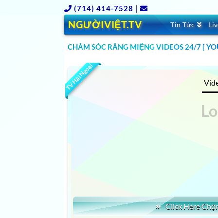
(714) 414-7528
|
NGƯỜIVIỆT.TV
Tin Tức
Li
CLICK TO WATCH TIN SỨC KHOẺ – 9,000 Vide
CHĂM SÓC RĂNG MIỆNG VIDEOS 24/7 [ YOU
BỆNH
TV Hải Ngoại
Vid
Click Here Ch