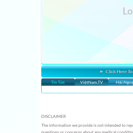
Click Here To
Tin Tức
ViệtNam.TV
Hải.Ngoạ
DISCLAIMER
The information we provide is not intended to repl
questions or concerns about any medical conditio