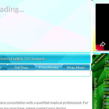
Live Performance
 Select English TV Channels
A
i
Thể.Thao
Phim.Movies
Nhạc.Music
F
T
Audio Books Online
Ca
Việ
Rad
ace consultation with a qualified medical professional. For
Vâ
ns you may have, please contact your doctor.