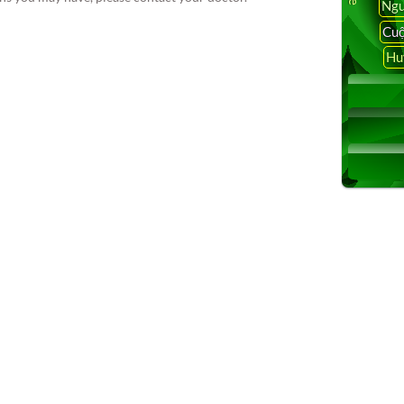
Ngu
Cuộ
 nhất, cập nhật 24h, San Jose, Việt Nam, Chính sự Việt Nam,
Hu
oại trên thế giới, Breaking News, Tin Cali Ngày Nay
24h, San Jose, Việt Nam, Chính sự Việt Nam, Hoa Kỳ, Thế
ự, phỏng vấn, ca nhạc, …
calitoday online, calitoday website, calitoday news view
tv, sbtn live, sbtn bep nha ta nau, sbtn channel, sbtn satellite,
tface tv live, vietface vstar,vietface tv box,vietface mall …
 saigontv, sai gon tv, saigon tv 57.5, saigontv57 5,saigontv,
tv livestream,live streaming, sbtn, sbtn tv online, sbtn viet
channel, sbtn satellite, sbtn morning, vietface tv
ar,vietface tv box,vietface mall,vietface network,vietface tv
e tv online,vietnamese internet tv,watch vietnamese tv
an tv,vietnamese tv box, vietnamese tv online
e, vietnamese internet tv, watch vietnamese tv online free,
amese tv box, vietnamese tv online streaming,vietnamese tv
, watch vietnamese tv online free, vietnamese tv
vietnamese tv online streaming,vietnamese tv xbmc,