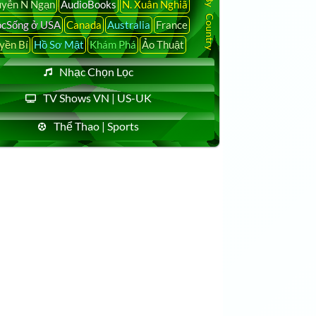
yễn N Ngạn
AudioBooks
N. Xuân Nghiã
cSống ở USA
Canada
Australia
France
yền Bí
Hồ Sơ Mật
Khám Phá
Ảo Thuật
Nhạc Chọn Lọc
TV Shows VN | US-UK
Thể Thao | Sports