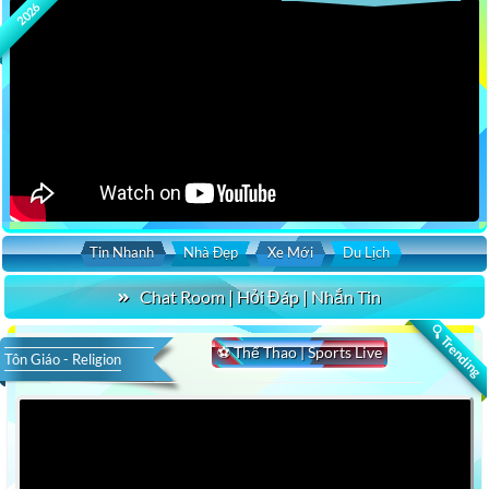
2026
Tin Nhanh
Nhà Đẹp
Xe Mới
Du Lịch
Chat Room | Hỏi Đáp | Nhắn Tin
🔍 Trending
⚽ Thể Thao | Sports Live
Tôn Giáo - Religion