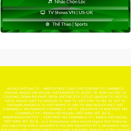
Nhạc Chọn Lọc
TV Shows VN | US-UK
Thể Thao | Sports
NGUOI VIET dot TV :: WATCH FREE 1,000 LIVE STREAM TV CHANNELS
ONLINE, RADIO HẢI NGOẠI, VIETNAMESE TV, QUỐC TẾ, XEM LẠI TẤT CẢ
CHƯƠNG TRÌNH ĐÃ PHÁT: SBTN, VIETFACETV, LITTLE SAIGON TV, VIET TV,
VIETV, NGUOI VIET TV, SAIGON TV, VNA TV, VIET PHO TV, IBC TV, SET TV,
VIETNAM AMERICA TV, VIET NEWS TV, VBS TV, BAO NGUOI VIET, VIET
CHANNELS, VIETNAMESE CHANNELS, VIETV,...
NGUOIVIE.TV
XEM FREE 981
CHANNELS TV / RADIO HẢI NGOẠI, VIỆT NAM, MỸ, ÂU Á …..
WWW.NGUOIVIET.TV ::: XEM FREE 981 CHANNELS TV / RADIO HẢI NGOẠI,
VIỆT NAM, MỸ, ÂU Á ….is a Vietnamese video search engine that indexing
and organizing videos uploaded to the web. NguoiViet.TV is absolutely legal
and contain only embed videos from legal and public domains on the Internet