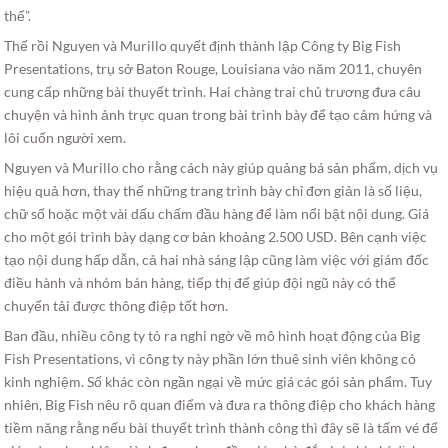
thế”.
Thế rồi Nguyen và Murillo quyết định thành lập Công ty Big Fish
Presentations, trụ sở Baton Rouge, Louisiana vào năm 2011, chuyên
cung cấp những bài thuyết trình. Hai chàng trai chủ trương đưa câu
chuyện và hình ảnh trực quan trong bài trình bày để tạo cảm hứng và
lôi cuốn người xem.
Nguyen và Murillo cho rằng cách này giúp quảng bá sản phẩm, dịch vụ
hiệu quả hơn, thay thế những trang trình bày chỉ đơn giản là số liệu,
chữ số hoặc một vài dấu chấm đầu hàng để làm nổi bật nội dung. Giá
cho một gói trình bày dạng cơ bản khoảng 2.500 USD. Bên cạnh việc
tạo nội dung hấp dẫn, cả hai nhà sáng lập cũng làm việc với giám đốc
điều hành và nhóm bán hàng, tiếp thị để giúp đội ngũ này có thể
chuyển tải được thông điệp tốt hơn.
Ban đầu, nhiều công ty tỏ ra nghi ngờ về mô hình hoạt động của Big
Fish Presentations, vì công ty này phần lớn thuê sinh viên không có
kinh nghiệm. Số khác còn ngần ngại về mức giá các gói sản phẩm. Tuy
nhiên, Big Fish nêu rõ quan điểm và đưa ra thông điệp cho khách hàng
tiềm năng rằng nếu bài thuyết trình thành công thì đây sẽ là tấm vé để