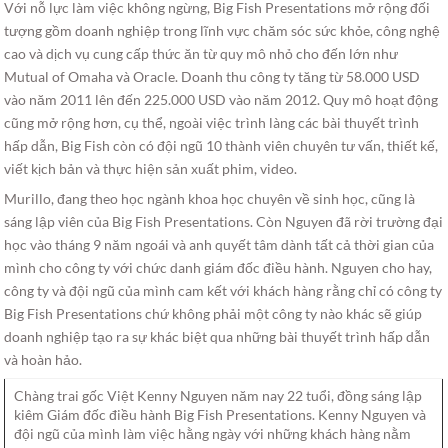
Với nỗ lực làm việc không ngừng, Big Fish Presentations mở rộng đối
tượng gồm doanh nghiệp trong lĩnh vực chăm sóc sức khỏe, công nghệ
cao và dịch vụ cung cấp thức ăn từ quy mô nhỏ cho đến lớn như
Mutual of Omaha và Oracle. Doanh thu công ty tăng từ 58.000 USD
vào năm 2011 lên đến 225.000 USD vào năm 2012. Quy mô hoạt động
cũng mở rộng hơn, cụ thể, ngoài việc trình làng các bài thuyết trình
hấp dẫn, Big Fish còn có đội ngũ 10 thành viên chuyên tư vấn, thiết kế,
viết kịch bản và thực hiện sản xuất phim, video.
Murillo, đang theo học ngành khoa học chuyên về sinh học, cũng là
sáng lập viên của Big Fish Presentations. Còn Nguyen đã rời trường đại
học vào tháng 9 năm ngoái và anh quyết tâm dành tất cả thời gian của
mình cho công ty với chức danh giám đốc điều hành. Nguyen cho hay,
công ty và đội ngũ của mình cam kết với khách hàng rằng chỉ có công ty
Big Fish Presentations chứ không phải một công ty nào khác sẽ giúp
doanh nghiệp tạo ra sự khác biệt qua những bài thuyết trình hấp dẫn
và hoàn hảo.
Chàng trai gốc Việt Kenny Nguyen năm nay 22 tuổi, đồng sáng lập
kiêm Giám đốc điều hành Big Fish Presentations. Kenny Nguyen và
đội ngũ của mình làm việc hằng ngày với những khách hàng nằm