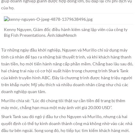
giúp doanh nghiệp giành được hợp đồng lớn, bù đắp lại chi phí dịch vụ
của họ.
Kenny Nguyen, Giám đốc điều hành kiêm sáng lập viên của công ty
Big Fish Presentations. Ảnh:
IdeaMensch
Từ những ngày đầu khởi nghiệp, Nguyen và Murillo chỉ sử dụng máy
tính cá nhân để tạo ra những bài thuyết trình, và khi khách hàng thanh
toán tiền, họ mới tiến hành nâng cấp phần mềm. Chẳng bao lâu sau đó,
hai chàng trai này có cơ hội xuất hiện trong chương trình Shark Tank
của kênh truyền hình ABC. Đây là chương trình được hàng triệu người
trên khắp nước Mỹ yêu thích và nhiều doanh nhân cũng như chủ các
doanh nghiệp quan tâm.
Murillo chia sẻ: “Lúc đó chúng tôi thật sự cần tiền để trang bị thêm
máy móc, chẳng hạn mua một máy ảnh với giá 20.000 USD”.
Shark Tank sau đó ngỏ ý đầu tư cho Nguyen và Murillo, nhưng cả hai
quyết định có thể tự kinh doanh thành công mà không nhờ vào các nhà
đầu tư bên ngoài. Song song đó, họ tiếp tục tìm kiếm khách hàng mới.