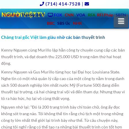
(714) 414-7528
|
NGƯỜIVIỆT.TV
Trending
ThờiSự 24/7
FOX
CNN
VOA
RFA
RFI Pháp
SBTN
N
BBC
SBS Úc
NHK
Chàng trai gốc Việt làm giàu nhờ các bản thuyết trình
Kenny Nguyen cùng Murillo lập hằn công ty chuyên cung cấp các bản
thuyết trình, và đạt doanh thu 225.000 USD trong năm thứ hai hoạt
động.
Kenny Nguyen và Gus Murillo từng học tại Đại học Louisiana State.
Nghe tin có một nhà quản lý cấp cao của một công ty nằm trong danh
sách 500 doanh nghiệp lớn nhất nước Mỹ (Fortune 500) đang diễn
thuyết tại trường, cả hai chàng trai vội vã đến tham dự. Nhưng thay vì
tỏ ra háo hức, họ lại vô cùng thất vọng.
Nguyen nhớ lại: “Đó là 200 trang trình bày chỉ toàn chữ, ông ấy đọc
không sót trang nào. Tôi không thể tin rằng chủ tịch một trong những
công ty lớn nhất thế giới lại trình bày như thế. Từ câu chuyện này,
chúng tôi nghĩ rằng có thể tạo ra những bài thuyết trình còn tốt hơn