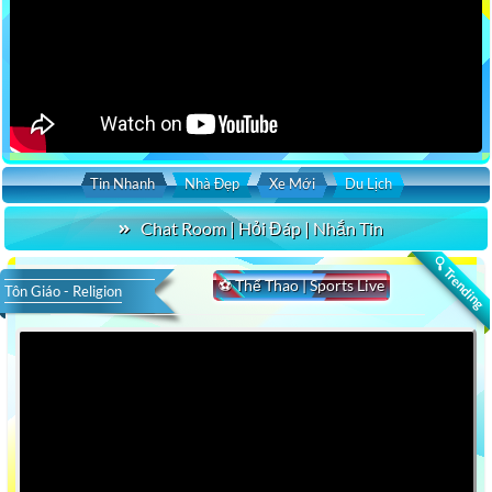
Tin Nhanh
Nhà Đẹp
Xe Mới
Du Lịch
Chat Room | Hỏi Đáp | Nhắn Tin
🔍 Trending
⚽ Thể Thao | Sports Live
Tôn Giáo - Religion