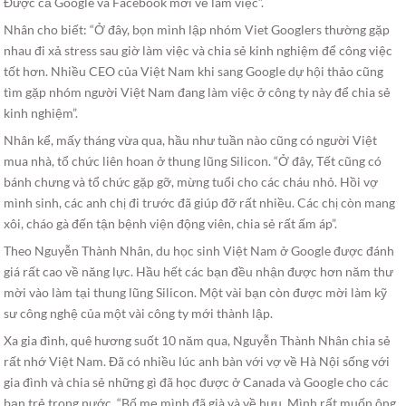
Được cả Google và Facebook mời về làm việc”.
Nhân cho biết: “Ở đây, bọn mình lập nhóm Viet Googlers thường gặp
nhau đi xả stress sau giờ làm việc và chia sẻ kinh nghiệm để công việc
tốt hơn. Nhiều CEO của Việt Nam khi sang Google dự hội thảo cũng
tìm gặp nhóm người Việt Nam đang làm việc ở công ty này để chia sẻ
kinh nghiệm”.
Nhân kể, mấy tháng vừa qua, hầu như tuần nào cũng có người Việt
mua nhà, tổ chức liên hoan ở thung lũng Silicon. “Ở đây, Tết cũng có
bánh chưng và tổ chức gặp gỡ, mừng tuổi cho các cháu nhỏ. Hồi vợ
mình sinh, các anh chị đi trước đã giúp đỡ rất nhiều. Các chị còn mang
xôi, cháo gà đến tận bệnh viện động viên, chia sẻ rất ấm áp”.
Theo Nguyễn Thành Nhân, du học sinh Việt Nam ở Google được đánh
giá rất cao về năng lực. Hầu hết các bạn đều nhận được hơn năm thư
mời vào làm tại thung lũng Silicon. Một vài bạn còn được mời làm kỹ
sư công nghệ của một vài công ty mới thành lập.
Xa gia đình, quê hương suốt 10 năm qua, Nguyễn Thành Nhân chia sẻ
rất nhớ Việt Nam. Đã có nhiều lúc anh bàn với vợ về Hà Nội sống với
gia đình và chia sẻ những gì đã học được ở Canada và Google cho các
bạn trẻ trong nước. “Bố mẹ mình đã già và về hưu. Mình rất muốn ông