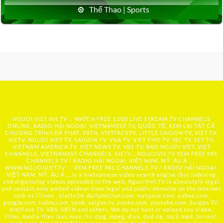
Thể Thao | Sports
NGUOI VIET dot TV :: WATCH FREE 1,000 LIVE STREAM TV CHANNELS
ONLINE, RADIO HẢI NGOẠI, VIETNAMESE TV, QUỐC TẾ, XEM LẠI TẤT CẢ
CHƯƠNG TRÌNH ĐÃ PHÁT: SBTN, VIETFACETV, LITTLE SAIGON TV, VIET TV,
VIETV, NGUOI VIET TV, SAIGON TV, VNA TV, VIET PHO TV, IBC TV, SET TV,
VIETNAM AMERICA TV, VIET NEWS TV, VBS TV, BAO NGUOI VIET, VIET
CHANNELS, VIETNAMESE CHANNELS, VIETV,...
NGUOIVIE.TV
XEM FREE 981
CHANNELS TV / RADIO HẢI NGOẠI, VIỆT NAM, MỸ, ÂU Á …..
WWW.NGUOIVIET.TV ::: XEM FREE 981 CHANNELS TV / RADIO HẢI NGOẠI,
VIỆT NAM, MỸ, ÂU Á ….is a Vietnamese video search engine that indexing
and organizing videos uploaded to the web. NguoiViet.TV is absolutely legal
and contain only embed videos from legal and public domains on the Internet
such as filmon , Viettv24, dailymotion.com, myspace.com, yahoo.com,
google.com, tudou.com, veoh, saigon tv, youku.com, youtube.com, Saigon TV,
VietFace TV, VBS, SBTN and others. We do not host or upload any video,
films, media files (avi, mov, flv, mpg, mpeg, divx, dvd rip, mp3, mp4, torrent,