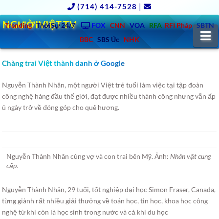
(714) 414-7528
|
NGƯỜIVIỆT.TV
Trending
ThờiSự 24/7
FOX
CNN
VOA
RFA
RFI Pháp
SBTN
N
BBC
SBS Úc
NHK
Chàng trai Việt thành danh ở Google
Nguyễn Thành Nhân, một người Việt trẻ tuổi làm việc tại tập đoàn
công nghệ hàng đầu thế giới, đạt được nhiều thành công nhưng vẫn ấp
ủ ngày trở về đóng góp cho quê hương.
Nguyễn Thành Nhân cùng vợ và con trai bên Mỹ. Ảnh:
Nhân vật cung
cấp.
Nguyễn Thành Nhân, 29 tuổi, tốt nghiệp đại học Simon Fraser, Canada,
từng giành rất nhiều giải thưởng về toán học, tin học, khoa học công
nghệ từ khi còn là học sinh trong nước và cả khi du học