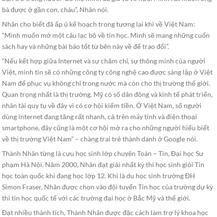
bà được ở gần con, cháu”, Nhân nói.
Nhân cho biết đã ấp ủ kế hoạch trong tương lai khi về Việt Nam:
“Mình muốn mở một câu lạc bộ về tin học. Mình sẽ mang những cuốn
sách hay và những bài báo tốt từ bên này về để trao đổi”.
“Nếu kết hợp giữa Internet và sự chăm chỉ, sự thông minh của người
Việt, mình tin sẽ có những công ty công nghệ cao được sáng lập ở Việt
Nam để phục vụ không chỉ trong nước mà còn cho thị trường thế giới.
Quan trọng nhất là thị trường. Mỹ có số dân đông và kinh tế phát triển,
nhân tài quy tụ về đây vì có cơ hội kiếm tiền. Ở Việt Nam, số người
dùng internet đang tăng rất nhanh, cả trên máy tính và điện thoại
smartphone, đây cũng là một cơ hội mở ra cho những người hiểu biết
về thị trường Việt Nam” – chàng trai trẻ thành danh ở Google nói.
Thành Nhân từng là cựu học sinh lớp chuyên Toán – Tin, Đại học Sư
phạm Hà Nội. Năm 2000, Nhân đạt giải nhất kỳ thi học sinh giỏi Tin
học toàn quốc khi đang học lớp 12. Khi là du học sinh trường ĐH
Simon Fraser, Nhân được chọn vào đội tuyển Tin học của trường dự kỳ
thi tin học quốc tế với các trường đại học ở Bắc Mỹ và thế giới.
Đạt nhiều thành tích, Thành Nhân được đặc cách làm trợ lý khoa học