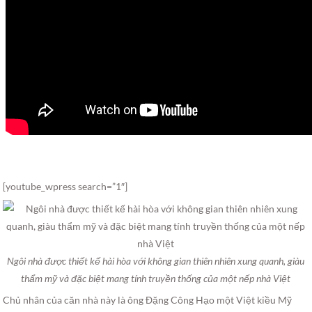
[youtube_wpress search=”1″]
Ngôi nhà được thiết kế hài hòa với không gian thiên nhiên xung quanh, giàu
thẩm mỹ và đặc biệt mang tính truyền thống của một nếp nhà Việt
Chủ nhân của căn nhà này là ông Đặng Công Hạo một Việt kiều Mỹ