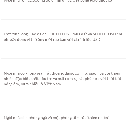
Ngôi nhà rộng 2.000m2 do chính ông Đặng Công Hạo thiết kế
Ước tính, ông Hạo đã chi 100.000 USD mua đất và 500.000 USD chi
phí xây dựng vì thế ông mới rao bán với giá 1 triệu USD
Ngôi nhà có không gian rất thoáng đãng, cởi mở, giao hòa với thiên
nhiên, đặc biệt chất liệu tre và mái rơm rạ rất phù hợp với thời tiết
nóng ẩm, mưa nhiều ở Việt Nam
Ngôi nhà có 4 phòng ngủ và một phòng tắm rất “thiên nhiên”