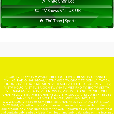
Nhạc Chọn Lọc
TV Shows VN | US-UK
Thể Thao | Sports
NGUOI VIET dot TV :: WATCH FREE 1,000 LIVE STREAM TV CHANNELS
ONLINE, RADIO HẢI NGOẠI, VIETNAMESE TV, QUỐC TẾ, XEM LẠI TẤT CẢ
CHƯƠNG TRÌNH ĐÃ PHÁT: SBTN, VIETFACETV, LITTLE SAIGON TV, VIET TV,
VIETV, NGUOI VIET TV, SAIGON TV, VNA TV, VIET PHO TV, IBC TV, SET TV,
VIETNAM AMERICA TV, VIET NEWS TV, VBS TV, BAO NGUOI VIET, VIET
CHANNELS, VIETNAMESE CHANNELS, VIETV,...
NGUOIVIE.TV
XEM FREE 981
CHANNELS TV / RADIO HẢI NGOẠI, VIỆT NAM, MỸ, ÂU Á …..
WWW.NGUOIVIET.TV ::: XEM FREE 981 CHANNELS TV / RADIO HẢI NGOẠI,
VIỆT NAM, MỸ, ÂU Á ….is a Vietnamese video search engine that indexing
and organizing videos uploaded to the web. NguoiViet.TV is absolutely legal
and contain only embed videos from legal and public domains on the Internet