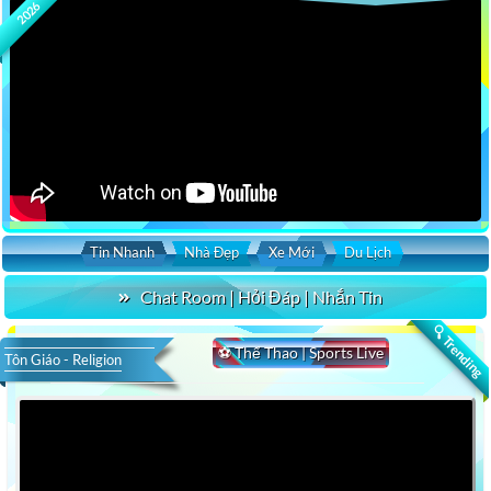
2026
Tin Nhanh
Nhà Đẹp
Xe Mới
Du Lịch
Chat Room | Hỏi Đáp | Nhắn Tin
🔍 Trending
⚽ Thể Thao | Sports Live
Tôn Giáo - Religion