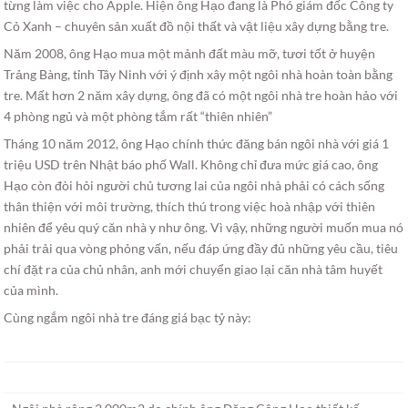
từng làm việc cho Apple. Hiện ông Hạo đang là Phó giám đốc Công ty
Cỏ Xanh – chuyên sản xuất đồ nội thất và vật liệu xây dựng bằng tre.
Năm 2008, ông Hạo mua một mảnh đất màu mỡ, tươi tốt ở huyện
Trảng Bàng, tỉnh Tây Ninh với ý định xây một ngôi nhà hoàn toàn bằng
tre. Mất hơn 2 năm xây dựng, ông đã có một ngôi nhà tre hoàn hảo với
4 phòng ngủ và một phòng tắm rất “thiên nhiên”
Tháng 10 năm 2012, ông Hạo chính thức đăng bán ngôi nhà với giá 1
triệu USD trên Nhật báo phố Wall. Không chỉ đưa mức giá cao, ông
Hạo còn đòi hỏi người chủ tương lai của ngôi nhà phải có cách sống
thân thiện với môi trường, thích thú trong việc hoà nhập với thiên
nhiên để yêu quý căn nhà y như ông. Vì vậy, những người muốn mua nó
phải trải qua vòng phỏng vấn, nếu đáp ứng đầy đủ những yêu cầu, tiêu
chí đặt ra của chủ nhân, anh mới chuyển giao lại căn nhà tâm huyết
của mình.
Cùng ngắm ngôi nhà tre đáng giá bạc tỷ này: