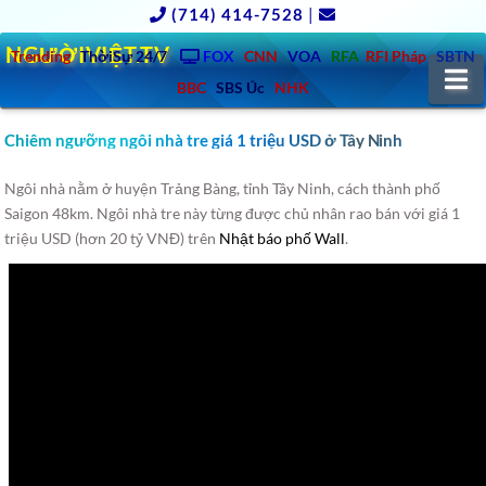
(714) 414-7528
|
NGƯỜIVIỆT.TV
Trending
ThờiSự 24/7
FOX
CNN
VOA
RFA
RFI Pháp
SBTN
N
BBC
SBS Úc
NHK
Chiêm ngưỡng ngôi nhà tre giá 1 triệu USD ở Tây Ninh
Ngôi nhà nằm ở huyện Trảng Bàng, tỉnh Tây Ninh, cách thành phố
Saigon 48km. Ngôi nhà tre này từng được chủ nhân rao bán với giá 1
triệu USD (hơn 20 tỷ VNĐ) trên
Nhật báo phố Wall
.