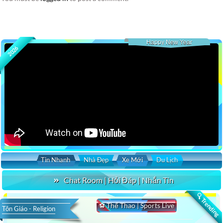
Happy New Year
2026
Tin Nhanh
Nhà Đẹp
Xe Mới
Du Lịch
Chat Room | Hỏi Đáp | Nhắn Tin
🔍 Trending
⚽ Thể Thao | Sports Live
Tôn Giáo - Religion