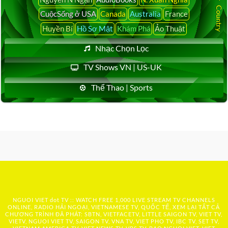
CuộcSống ở USA
Canada
Australia
France
Huyền Bí
Hồ Sơ Mật
Khám Phá
Ảo Thuật
Nhạc Chọn Lọc
TV Shows VN | US-UK
Thể Thao | Sports
NGUOI VIET dot TV :: WATCH FREE 1,000 LIVE STREAM TV CHANNELS
ONLINE, RADIO HẢI NGOẠI, VIETNAMESE TV, QUỐC TẾ, XEM LẠI TẤT CẢ
CHƯƠNG TRÌNH ĐÃ PHÁT: SBTN, VIETFACETV, LITTLE SAIGON TV, VIET TV,
VIETV, NGUOI VIET TV, SAIGON TV, VNA TV, VIET PHO TV, IBC TV, SET TV,