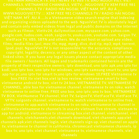
VIETNAM AMERICA TV, VIET NEWS TV, VBS TV, BAO NGUOI VIET, VIET
CHANNELS, VIETNAMESE CHANNELS, VIETV,...
NGUOIVIE.TV
XEM FREE 981
CHANNELS TV / RADIO HẢI NGOẠI, VIỆT NAM, MỸ, ÂU Á …..
WWW.NGUOIVIET.TV ::: XEM FREE 981 CHANNELS TV / RADIO HẢI NGOẠI,
VIỆT NAM, MỸ, ÂU Á ….is a Vietnamese video search engine that indexing
and organizing videos uploaded to the web. NguoiViet.TV is absolutely legal
and contain only embed videos from legal and public domains on the Internet
such as filmon , Viettv24, dailymotion.com, myspace.com, yahoo.com,
google.com, tudou.com, veoh, saigon tv, youku.com, youtube.com, Saigon TV,
VietFace TV, VBS, SBTN and others. We do not host or upload any video,
films, media files (avi, mov, flv, mpg, mpeg, divx, dvd rip, mp3, mp4, torrent,
ipod, psp), NguoiViet.TV is not responsible for the accuracy, compliance,
copyright, legality, decency, or any other aspect of the content of other
linked sites. If you have any legal issues please contact appropriate media
file owners / hosters. All logos and trademarks contained herein are the
property of their respective owners. iptv download, uno iptv apk,uno iptv for
kodi, uno iptv box, uno iptv for windows, uno iptv samsung smart tv, uno iptv
app for pc,uno iptv for smart tv,uno iptv for windows 10,FREE Vietnamese tv
box,FREE itv viet box,viet ip box review, vietnamese smart tv box,
vietnamese android tv box, viet tv 24 box, VIETNAMESE TV, VIETNAMESE TV
CHANNEL, able box for vietnamese channel, vietnamese tv on roku, watch
vietnamese tv online free, FREE uno box, uno iptv, uno tv box, VIETNAMESE
TV BOX, VietNamese TV channel, Viet TV, SaigonTV, VietFaceTV, VietFace TV,
VFTV, saigontv channel, vietnamese tv, watch vietnamese tv online free,
vietnamese tv app,watch vietnamese tv on roku, vietnamese tv channel in
california,vietnamese tv channels in usa,vtv vietnam live stream, vietnam tv
app for android, vietnamese tv streaming box,viet channel, vietchannel, viet
channels, vietchannels,viet channels download, viet channels app,viet
channels apk,viet channels login, viet channels sign up, viet channel on apple
tv, vietnamese tv channel in california, chromecast vietnamese channels, ip
box tv, uno iptv, viet channel, vietnamese tv, vietnamese channels, viet
channels