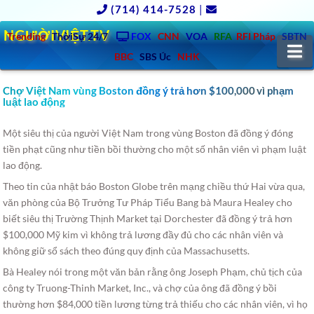
(714) 414-7528
|
NGƯỜIVIỆT.TV
Trending
ThờiSự 24/7
FOX
CNN
VOA
RFA
RFI Pháp
SBTN
N
BBC
SBS Úc
NHK
Chợ Việt Nam vùng Boston đồng ý trả hơn $100,000 vì phạm
luật lao động
Một siêu thị của người Việt Nam trong vùng Boston đã đồng ý đóng
tiền phạt cũng như tiền bồi thường cho một số nhân viên vì phạm luật
lao động.
Theo tin của nhật báo Boston Globe trên mạng chiều thứ Hai vừa qua,
văn phòng của Bộ Trưởng Tư Pháp Tiểu Bang bà Maura Healey cho
biết siêu thị Trường Thịnh Market tại Dorchester đã đồng ý trả hơn
$100,000 Mỹ kim vì không trả lương đầy đủ cho các nhân viên và
không giữ sổ sách theo đúng quy định của Massachusetts.
Bà Healey nói trong một văn bản rằng ông Joseph Phạm, chủ tịch của
công ty Truong-Thinh Market, Inc., và chợ của ông đã đồng ý bồi
thường hơn $84,000 tiền lương từng trả thiếu cho các nhân viên, vì họ