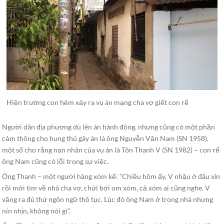
Hiện trường con hẻm xảy ra vụ án mạng cha vợ giết con rể
Người dân địa phương dù lên án hành động, nhưng cũng có một phần
cảm thông cho hung thủ gây án là ông Nguyễn Văn Nam (SN 1958),
một số cho rằng nạn nhân của vụ án là Tôn Thanh V (SN 1982) – con rể
ông Nam cũng có lỗi trong sự việc.
Ông Thanh – một người hàng xóm kể: “Chiều hôm ấy, V nhậu ở đâu xỉn
rồi mới tìm về nhà cha vợ, chửi bới om xòm, cả xóm ai cũng nghe. V
văng ra đủ thứ ngôn ngữ thô tục. Lúc đó ông Nam ở trong nhà nhưng
nín nhịn, không nói gì”.