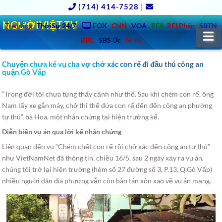
(714) 414-7528
|
NGƯỜIVIỆT.TV
Trending
ThờiSự 24/7
FOX
CNN
VOA
RFA
RFI Pháp
SBTN
N
BBC
SBS Úc
NHK
Chuyện chưa kể vụ cha vợ chở xác con rể đi đầu thú công an
quận Gò Vấp
“Trong đời tôi chưa từng thấy cảnh như thế. Sau khi chém con rể, ông
Nam lấy xe gắn máy, chở thi thể đứa con rể đến đến công an phường
tự thú”, bà Hoa, một nhân chứng tại hiện trường kể.
Diễn biến vụ án qua lời kể nhân chứng
Liên quan đến vụ “Chém chết con rể rồi chở xác đến công an tự thú”
như VietNamNet đã thông tin, chiều 16/5, sau 2 ngày xảy ra vụ án,
chúng tôi trở lại hiện trường (hẻm số 27 đường số 3, P.13, Q.Gò Vấp)
nhiều người dân địa phương vẫn còn bàn tán xôn xao về vụ án mạng.