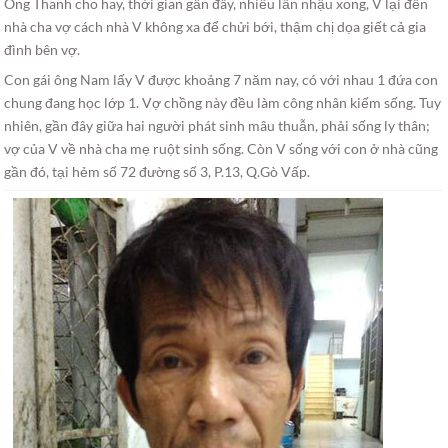
Ông Thanh cho hay, thời gian gần đây, nhiều lần nhậu xong, V lại đến
nhà cha vợ cách nhà V không xa để chửi bới, thậm chị dọa giết cả gia
đình bên vợ.
Con gái ông Nam lấy V được khoảng 7 năm nay, có với nhau 1 đứa con
chung đang học lớp 1. Vợ chồng này đều làm công nhân kiếm sống. Tuy
nhiên, gần đây giữa hai người phát sinh mâu thuẫn, phải sống ly thân;
vợ của V về nhà cha mẹ ruột sinh sống. Còn V sống với con ở nhà cũng
gần đó, tại hẻm số 72 đường số 3, P.13, Q.Gò Vấp.