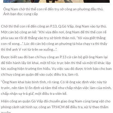
Ông Nam chở thi thể con rể đến trụ sở công an phường đầu thú.
Ảnh bạn đọc cung cấp
Chở thi thể con rể đến công an P.13, Q.Gò Vấp, ông Nam vào tự thú.
Một cán bộ công an kể: “Khi vừa đến nơi, ông Nam để thi thể con rể
phía sau xe rồi đi thẳng vào trụ sở bình thản nói, “tôi vừa giết thằng
con rể xong…”. Lúc đó cán bộ công an phường tá hỏa chạy ra thì thấy
thi thể anh V rơi từ trên xe xuống…”.
Được biết sau đó ban chỉ huy công an P.13 cử cán bộ giữ ông Nam lại
để tiến hành lấy lời khai, một tổ túc trực bên thi thể và một tổ khác lập
tức xuống hiện trường tìm hiểu. Vụ việc sau đó được trình báo cho ban
chỉ huy công an quận để vào cuộc điều tra, làm rõ.
“Ông Nam khai báo bình tĩnh, rõ ràng. Có lẽ ông xác định việc này từ
trước, nên tâm lý ổn định và tâm thế như chấp nhận việc làm của mình,
chấp nhận sự trả giá”, một điều tra viên kể.
Hiện công an quận Gò Vấp đã chuyển giao ông Nam cùng tang vật cho
phòng cảnh sát hình sự, công an TP.HCM để điều tra, xử lý theo thẩm
quyền.