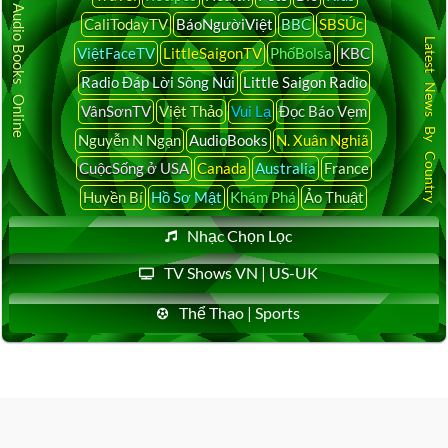
Audio Books Online
CaliTodayTV
BáoNgườiViệt
BBC
SBSÚc
Latest News By Country
ViệtFaceTV
LittleSaigonTV
PhốBolsa
KBC
Radio Đáp Lời Sông Núi
Little Saigon Radio
VânSơnTV
Việt Thảo
Vui Lạ
Đọc Báo Vẹm
Nguyễn N Ngạn
AudioBooks
N. Xuân Nghiã
CuộcSống ở USA
Canada
Australia
France
Huyền Bí
Hồ Sơ Mật
Khám Phá
Ảo Thuật
Nhạc Chọn Lọc
TV Shows VN | US-UK
Thể Thao | Sports