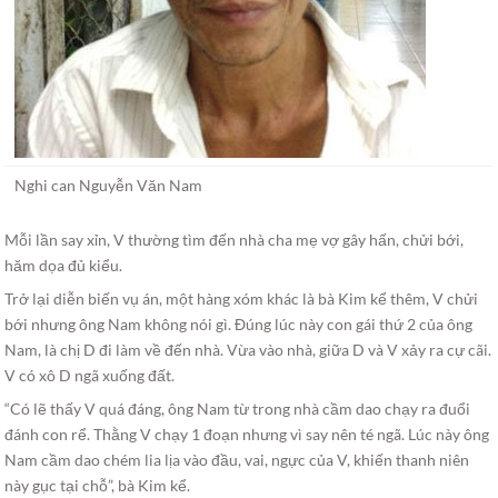
Nghi can Nguyễn Văn Nam
Mỗi lần say xỉn, V thường tìm đến nhà cha mẹ vợ gây hấn, chửi bới,
hăm dọa đủ kiểu.
Trở lại diễn biến vụ án, một hàng xóm khác là bà Kim kể thêm, V chửi
bới nhưng ông Nam không nói gì. Đúng lúc này con gái thứ 2 của ông
Nam, là chị D đi làm về đến nhà. Vừa vào nhà, giữa D và V xảy ra cự cãi.
V có xô D ngã xuống đất.
“Có lẽ thấy V quá đáng, ông Nam từ trong nhà cầm dao chạy ra đuổi
đánh con rể. Thằng V chạy 1 đoạn nhưng vì say nên té ngã. Lúc này ông
Nam cầm dao chém lia lịa vào đầu, vai, ngực của V, khiến thanh niên
này gục tại chỗ”, bà Kim kể.