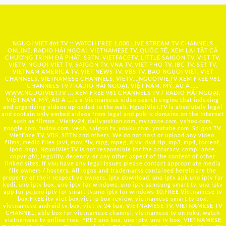
NGUOI VIET dot TV :: WATCH FREE 1,000 LIVE STREAM TV CHANNELS
ONLINE, RADIO HẢI NGOẠI, VIETNAMESE TV, QUỐC TẾ, XEM LẠI TẤT CẢ
CHƯƠNG TRÌNH ĐÃ PHÁT: SBTN, VIETFACETV, LITTLE SAIGON TV, VIET TV,
VIETV, NGUOI VIET TV, SAIGON TV, VNA TV, VIET PHO TV, IBC TV, SET TV,
VIETNAM AMERICA TV, VIET NEWS TV, VBS TV, BAO NGUOI VIET, VIET
CHANNELS, VIETNAMESE CHANNELS, VIETV,...
NGUOIVIE.TV
XEM FREE 981
CHANNELS TV / RADIO HẢI NGOẠI, VIỆT NAM, MỸ, ÂU Á …..
WWW.NGUOIVIET.TV ::: XEM FREE 981 CHANNELS TV / RADIO HẢI NGOẠI,
VIỆT NAM, MỸ, ÂU Á ….is a Vietnamese video search engine that indexing
and organizing videos uploaded to the web. NguoiViet.TV is absolutely legal
and contain only embed videos from legal and public domains on the Internet
such as filmon , Viettv24, dailymotion.com, myspace.com, yahoo.com,
google.com, tudou.com, veoh, saigon tv, youku.com, youtube.com, Saigon TV,
VietFace TV, VBS, SBTN and others. We do not host or upload any video,
films, media files (avi, mov, flv, mpg, mpeg, divx, dvd rip, mp3, mp4, torrent,
ipod, psp), NguoiViet.TV is not responsible for the accuracy, compliance,
copyright, legality, decency, or any other aspect of the content of other
linked sites. If you have any legal issues please contact appropriate media
file owners / hosters. All logos and trademarks contained herein are the
property of their respective owners. iptv download, uno iptv apk,uno iptv for
kodi, uno iptv box, uno iptv for windows, uno iptv samsung smart tv, uno iptv
app for pc,uno iptv for smart tv,uno iptv for windows 10,FREE Vietnamese tv
box,FREE itv viet box,viet ip box review, vietnamese smart tv box,
vietnamese android tv box, viet tv 24 box, VIETNAMESE TV, VIETNAMESE TV
CHANNEL, able box for vietnamese channel, vietnamese tv on roku, watch
vietnamese tv online free, FREE uno box, uno iptv, uno tv box, VIETNAMESE