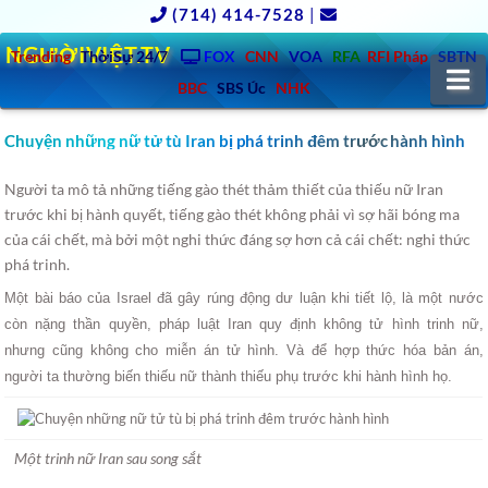
(714) 414-7528
|
NGƯỜIVIỆT.TV
Trending
ThờiSự 24/7
FOX
CNN
VOA
RFA
RFI Pháp
SBTN
N
BBC
SBS Úc
NHK
Chuyện những nữ tử tù Iran bị phá trinh đêm trước hành hình
Người ta mô tả những tiếng gào thét thảm thiết của thiếu nữ Iran
trước khi bị hành quyết, tiếng gào thét không phải vì sợ hãi bóng ma
của cái chết, mà bởi một nghi thức đáng sợ hơn cả cái chết: nghi thức
phá trinh.
Một bài báo của Israel đã gây rúng động dư luận khi tiết lộ, là một nước
còn nặng thần quyền, pháp luật Iran quy định không tử hình trinh nữ,
nhưng cũng không cho miễn án tử hình. Và để hợp thức hóa bản án,
người ta thường biến thiếu nữ thành thiếu phụ trước khi hành hình họ.
Một trinh nữ Iran sau song sắt