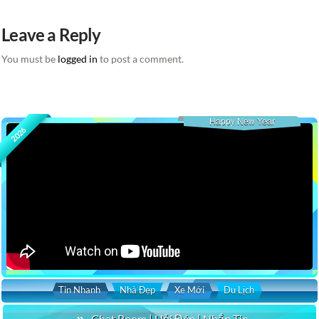
Leave a Reply
You must be
logged in
to post a comment.
Happy New Year
2026
Tin Nhanh
Nhà Đẹp
Xe Mới
Du Lịch
Chat Room | Hỏi Đáp | Nhắn Tin