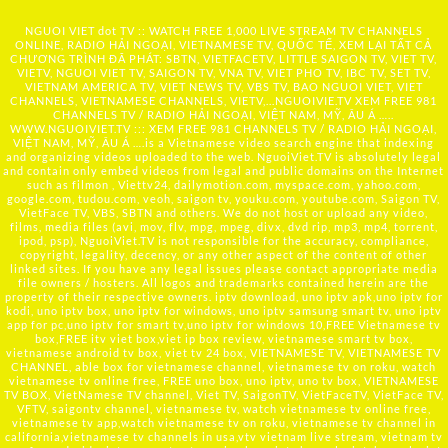
NGUOI VIET dot TV :: WATCH FREE 1,000 LIVE STREAM TV CHANNELS
ONLINE, RADIO HẢI NGOẠI, VIETNAMESE TV, QUỐC TẾ, XEM LẠI TẤT CẢ
CHƯƠNG TRÌNH ĐÃ PHÁT: SBTN, VIETFACETV, LITTLE SAIGON TV, VIET TV,
VIETV, NGUOI VIET TV, SAIGON TV, VNA TV, VIET PHO TV, IBC TV, SET TV,
VIETNAM AMERICA TV, VIET NEWS TV, VBS TV, BAO NGUOI VIET, VIET
CHANNELS, VIETNAMESE CHANNELS, VIETV,...
NGUOIVIE.TV
XEM FREE 981
CHANNELS TV / RADIO HẢI NGOẠI, VIỆT NAM, MỸ, ÂU Á …..
WWW.NGUOIVIET.TV ::: XEM FREE 981 CHANNELS TV / RADIO HẢI NGOẠI,
VIỆT NAM, MỸ, ÂU Á ….is a Vietnamese video search engine that indexing
and organizing videos uploaded to the web. NguoiViet.TV is absolutely legal
and contain only embed videos from legal and public domains on the Internet
such as filmon , Viettv24, dailymotion.com, myspace.com, yahoo.com,
google.com, tudou.com, veoh, saigon tv, youku.com, youtube.com, Saigon TV,
VietFace TV, VBS, SBTN and others. We do not host or upload any video,
films, media files (avi, mov, flv, mpg, mpeg, divx, dvd rip, mp3, mp4, torrent,
ipod, psp), NguoiViet.TV is not responsible for the accuracy, compliance,
copyright, legality, decency, or any other aspect of the content of other
linked sites. If you have any legal issues please contact appropriate media
file owners / hosters. All logos and trademarks contained herein are the
property of their respective owners. iptv download, uno iptv apk,uno iptv for
kodi, uno iptv box, uno iptv for windows, uno iptv samsung smart tv, uno iptv
app for pc,uno iptv for smart tv,uno iptv for windows 10,FREE Vietnamese tv
box,FREE itv viet box,viet ip box review, vietnamese smart tv box,
vietnamese android tv box, viet tv 24 box, VIETNAMESE TV, VIETNAMESE TV
CHANNEL, able box for vietnamese channel, vietnamese tv on roku, watch
vietnamese tv online free, FREE uno box, uno iptv, uno tv box, VIETNAMESE
TV BOX, VietNamese TV channel, Viet TV, SaigonTV, VietFaceTV, VietFace TV,
VFTV, saigontv channel, vietnamese tv, watch vietnamese tv online free,
vietnamese tv app,watch vietnamese tv on roku, vietnamese tv channel in
california,vietnamese tv channels in usa,vtv vietnam live stream, vietnam tv