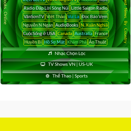
Audio Books Online
Latest News By Country
Radio Đáp Lời Sông Núi
Little Saigon Radio
VânSơnTV
Việt Thảo
Vui Lạ
Đọc Báo Vẹm
Nguyễn N Ngạn
AudioBooks
N. Xuân Nghiã
CuộcSống ở USA
Canada
Australia
France
Huyền Bí
Hồ Sơ Mật
Khám Phá
Ảo Thuật
Nhạc Chọn Lọc
TV Shows VN | US-UK
Thể Thao | Sports