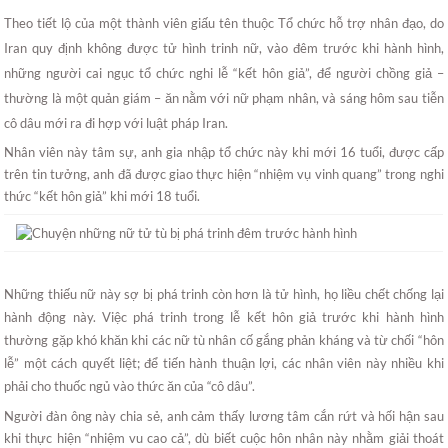
Theo tiết lộ của một thành viên giấu tên thuộc Tổ chức hỗ trợ nhân đạo, do
Iran quy định không được tử hình trinh nữ, vào đêm trước khi hành hình,
những người cai ngục tổ chức nghi lễ “kết hôn giả”, để người chồng giả –
thường là một quản giám – ăn nằm với nữ phạm nhân, và sáng hôm sau tiễn
cô dâu mới ra đi hợp với luật pháp Iran.
Nhân viên này tâm sự, anh gia nhập tổ chức này khi mới 16 tuổi, được cấp
trên tin tưởng, anh đã được giao thực hiện “nhiệm vụ vinh quang” trong nghi
thức “kết hôn giả” khi mới 18 tuổi.
Những thiếu nữ này sợ bị phá trinh còn hơn là tử hình, họ liều chết chống lại
hành động này. Việc phá trinh trong lễ kết hôn giả trước khi hành hình
thường gặp khó khăn khi các nữ tù nhân cố gắng phản kháng và từ chối “hôn
lễ” một cách quyết liệt; để tiến hành thuận lợi, các nhân viên này nhiều khi
phải cho thuốc ngủ vào thức ăn của “cô dâu”.
Người đàn ông này chia sẻ, anh cảm thấy lương tâm cắn rứt và hối hận sau
khi thực hiện “nhiệm vu cao cả”, dù biết cuộc hôn nhân này nhằm giải thoát