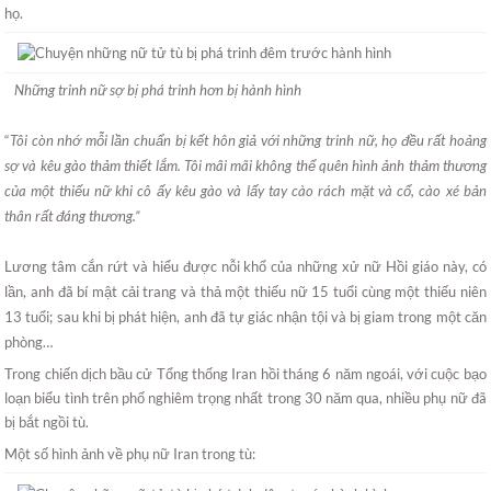
họ.
Những trinh nữ sợ bị phá trinh hơn bị hành hình
“
Tôi còn nhớ mỗi lần chuẩn bị kết hôn giả với những trinh nữ, họ đều rất hoảng
sợ và kêu gào thảm thiết lắm. Tôi mãi mãi không thể quên hình ảnh thảm thương
của một thiếu nữ khi cô ấy kêu gào và lấy tay cào rách mặt và cổ, cào xé bản
thân rất đáng thương.”
Lương tâm cắn rứt và hiểu được nỗi khổ của những xử nữ Hồi giáo này, có
lần, anh đã bí mật cải trang và thả một thiếu nữ 15 tuổi cùng một thiếu niên
13 tuổi; sau khi bị phát hiện, anh đã tự giác nhận tội và bị giam trong một căn
phòng…
Trong chiến dịch bầu cử Tổng thống Iran hồi tháng 6 năm ngoái, với cuộc bạo
loạn biểu tình trên phố nghiêm trọng nhất trong 30 năm qua, nhiều phụ nữ đã
bị bắt ngồi tù.
Một số hình ảnh về phụ nữ Iran trong tù: