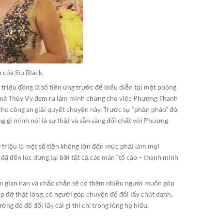
 của Siu Black.
 triệu đồng là số tiền ứng trước để biểu diễn tại một phòng
 mà Thúy Vy đem ra làm minh chứng cho việc Phương Thanh
 cho công an giải quyết chuyện này. Trước sự “phản pháo” đó,
g gì mình nói là sự thật và sẵn sàng đối chất với Phương
0 triệu là một số tiền không lớn đến mức phải làm mọi
 đã đến lúc dừng lại bởi tất cả các màn “tố cáo – thanh minh
ắm gian nan và chắc chắn sẽ có thêm nhiều người muốn góp
 đỡ thật lòng, có người góp chuyện để đổi lấy chút danh,
ng đó để đổi lấy cái gì thì chỉ trong lòng họ hiểu.