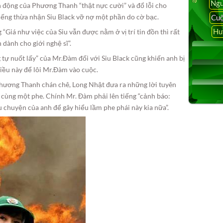
Ngu
h động của Phương Thanh “thật nực cười” và đổ lỗi cho
iếng thừa nhận Siu Black vỡ nợ một phần do cờ bạc.
Cuộ
Hu
Giá như việc của Siu vẫn được nằm ở vị trí tin đồn thì rất
n dành cho giới nghệ sĩ”.
tự nuốt lấy” của Mr.Đàm đối với Siu Black cũng khiến anh bị
điều này để lôi Mr.Đàm vào cuộc.
n Phương Thanh chán chê, Long Nhật đưa ra những lời tuyên
 cùng một phe. Chính Mr. Đàm phải lên tiếng “cảnh báo:
chuyện của anh để gây hiểu lầm phe phái này kia nữa”.