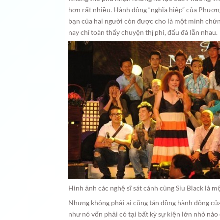
hơn rất nhiều. Hành động “nghĩa hiệp” của Phương
bạn của hai người còn được cho là một minh chứng
nay chỉ toàn thấy chuyện thị phi, đấu đá lẫn nhau.
Hình ảnh các nghệ sĩ sát cánh cùng Siu Black là m
Nhưng không phải ai cũng tán đồng hành động của
như nó vốn phải có tại bất kỳ sự kiện lớn nhỏ nào