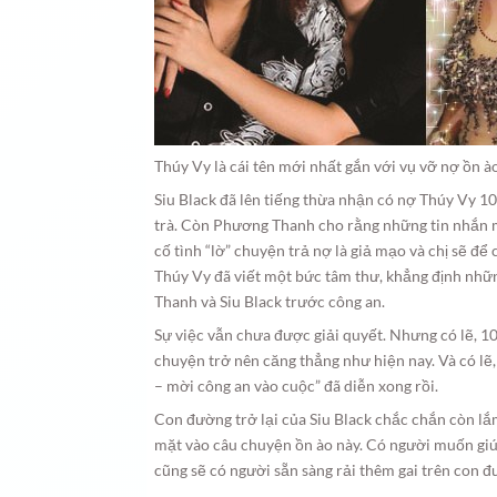
Thúy Vy là cái tên mới nhất gắn với vụ vỡ nợ ồn ào
Siu Black đã lên tiếng thừa nhận có nợ Thúy Vy 10
trà. Còn Phương Thanh cho rằng những tin nhắn
cố tình “lờ” chuyện trả nợ là giả mạo và chị sẽ để
Thúy Vy đã viết một bức tâm thư, khẳng định nhữn
Thanh và Siu Black trước công an.
Sự việc vẫn chưa được giải quyết. Nhưng có lẽ, 1
chuyện trở nên căng thẳng như hiện nay. Và có lẽ,
– mời công an vào cuộc” đã diễn xong rồi.
Con đường trở lại của Siu Black chắc chắn còn l
mặt vào câu chuyện ồn ào này. Có người muốn giúp
cũng sẽ có người sẵn sàng rải thêm gai trên con đườ