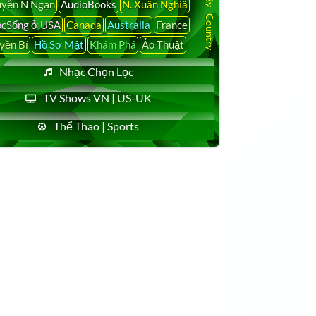
yễn N Ngạn
AudioBooks
N. Xuân Nghiã
cSống ở USA
Canada
Australia
France
yền Bí
Hồ Sơ Mật
Khám Phá
Ảo Thuật
Nhạc Chọn Lọc
TV Shows VN | US-UK
Thể Thao | Sports