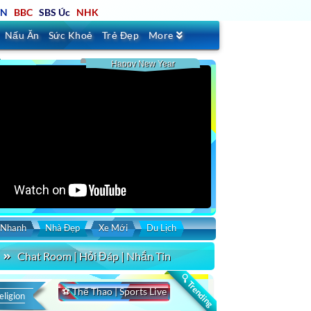
TN
BBC
SBS Úc
NHK
Nấu Ăn
Sức Khoẻ
Trẻ Đẹp
More
Happy New Year
 Nhanh
Nhà Đẹp
Xe Mới
Du Lịch
Chat Room | Hỏi Đáp | Nhắn Tin
🔍 Trending
⚽ Thể Thao | Sports Live
eligion