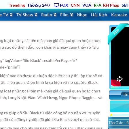
Trending
ThờiSự 24/7
FOX
CNN
VOA
RFA
RFI Pháp
SB
ve TV
TV Show
Radio
Film
Nhạc
Hài Kịch
Karaoke
2026
ng loạt những cái tên mà khán giả đã quá quen hoặc chưa
ra sức đổ thêm dầu, còn khán giả ngày càng thấy rõ “Siu
g” tagValue=”Siu Black” resultsPerPage=”5″
eme=”phim”]
kiện” nào đó được dư luận đặc biệt chú ý thì lập tức sẽ có
ất… liên quan. Điển hình là sự kiện vỡ nợ của Siu Black.
ng loạt những cái tên mà khán giả đã quá quen hoặc chưa
Tin
inh, Long Nhật, Đàm Vĩnh Hưng, Ngọc Phạm, Baggio,… và
 ra giúp đỡ Siu Black từ việc công bố nợ nần với truyền
úp đỡ của đồng nghiệp để giúp Siu Black vượt qua cú sốc.
Tôn Giáo - R
nh đã làm cho những ngày tăm tối của Siu Black sáng sủa