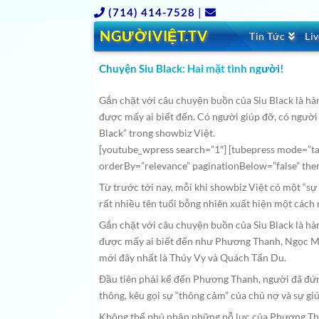
(714) 414-7528
|
NGƯỜIVIỆT.TV
Tin Tức
Li
Chuyện Siu Black: Hai mặt tình người!
Gắn chặt với câu chuyện buồn của Siu Black là hà
được mấy ai biết đến.
Có người giúp đỡ, có người 
Black” trong showbiz Việt.
[youtube_wpress search=”1″] [tubepress mode=”ta
orderBy=”relevance” paginationBelow=”false” th
Từ trước tới nay, mỗi khi showbiz Việt có một “sự 
rất nhiều tên tuổi bỗng nhiên xuất hiện một cách r
Gắn chặt với câu chuyện buồn của Siu Black là hà
được mấy ai biết đến như Phương Thanh, Ngọc M
mới đây nhất là Thúy Vy và Quách Tấn Du.
Đầu tiên phải kể đến Phương Thanh, người đã đứng
thông, kêu gọi sự “thông cảm” của chủ nợ và sự gi
Không thể phủ nhận những nỗ lực của Phương Tha