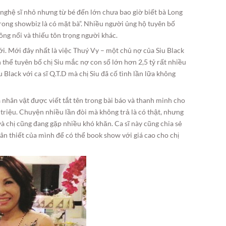
 nghệ sĩ nhỏ nhưng từ bé đến lớn chưa bao giờ biết bà Long
rong showbiz là có mặt bà”. Nhiều người ủng hộ tuyên bố
ông nổi và thiếu tôn trọng người khác.
i. Mới đây nhất là việc Thuý Vy – một chủ nợ của Siu Black
iện thể tuyên bố chị Siu mắc nợ con số lớn hơn 2,5 tỷ rất nhiều
 Black với ca sĩ Q.T.D mà chị Siu đã cố tình lần lữa không
 nhân vật được viết tắt tên trong bài báo và thanh minh cho
5 triệu. Chuyện nhiều lần đòi mà không trả là có thật, nhưng
và chị cũng đang gặp nhiều khó khăn. Ca sĩ này cũng chia sẻ
hân thiết của mình để có thể book show với giá cao cho chị