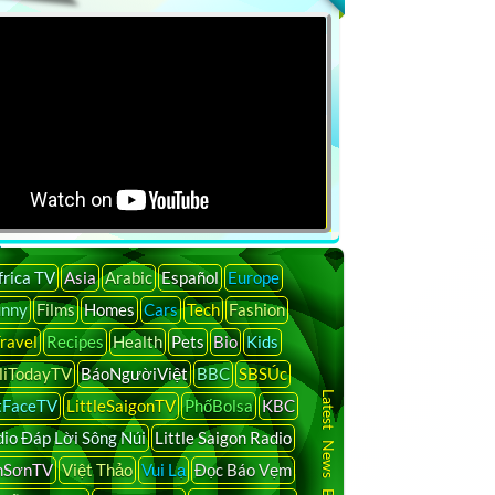
frica TV
Asia
Arabic
Español
Europe
unny
Films
Homes
Cars
Tech
Fashion
ravel
Recipes
Health
Pets
Bio
Kids
liTodayTV
BáoNgườiViệt
BBC
SBSÚc
Latest News By Country
tFaceTV
LittleSaigonTV
PhốBolsa
KBC
io Đáp Lời Sông Núi
Little Saigon Radio
nSơnTV
Việt Thảo
Vui Lạ
Đọc Báo Vẹm