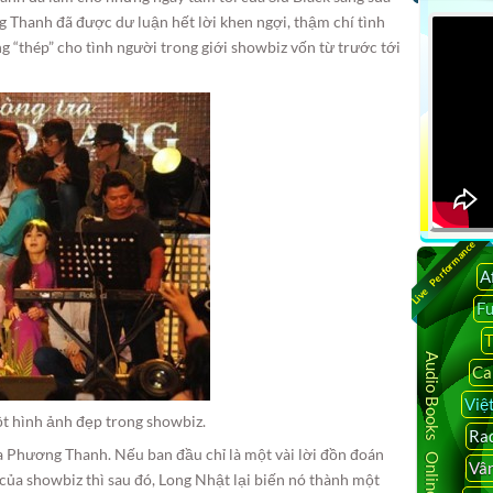
 Thanh đã được dư luận hết lời khen ngợi, thậm chí tình
 “thép” cho tình người trong giới showbiz vốn từ trước tới
Live Performance
A
F
T
Audio Books Online
Ca
Việ
ột hình ảnh đẹp trong showbiz.
Rad
 Phương Thanh. Nếu ban đầu chỉ là một vài lời đồn đoán
Vâ
 của showbiz thì sau đó, Long Nhật lại biến nó thành một