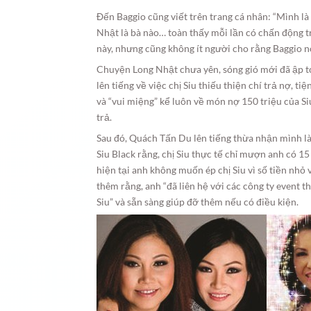
Đến Baggio cũng viết trên trang cá nhân: “Mình là
Nhật là bà nào… toàn thấy mỗi lần có chấn động t
này, nhưng cũng không ít người cho rằng Baggio n
Chuyện Long Nhật chưa yên, sóng gió mới đã ập tớ
lên tiếng về việc chị Siu thiếu thiện chí trả nợ, t
và “vui miệng” kể luôn về món nợ 150 triệu của Siu
trả.
Sau đó, Quách Tấn Du lên tiếng thừa nhận mình là
Siu Black rằng, chị Siu thực tế chỉ mượn anh có 1
hiện tại anh không muốn ép chị Siu vì số tiền nhỏ 
thêm rằng, anh “đã liên hệ với các công ty event t
Siu” và sẵn sàng giúp đỡ thêm nếu có điều kiện.