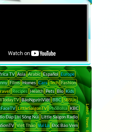
frica TV
Asia
Arabic
Español
Europe
unny
Films
Homes
Cars
Tech
Fashion
ravel
Recipes
Health
Pets
Bio
Kids
liTodayTV
BáoNgườiViệt
BBC
SBSÚc
Latest News By Country
tFaceTV
LittleSaigonTV
PhốBolsa
KBC
io Đáp Lời Sông Núi
Little Saigon Radio
nSơnTV
Việt Thảo
Vui Lạ
Đọc Báo Vẹm