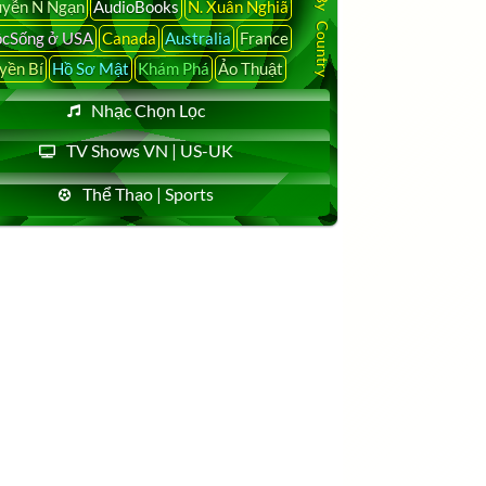
yễn N Ngạn
AudioBooks
N. Xuân Nghiã
cSống ở USA
Canada
Australia
France
yền Bí
Hồ Sơ Mật
Khám Phá
Ảo Thuật
Nhạc Chọn Lọc
TV Shows VN | US-UK
Thể Thao | Sports