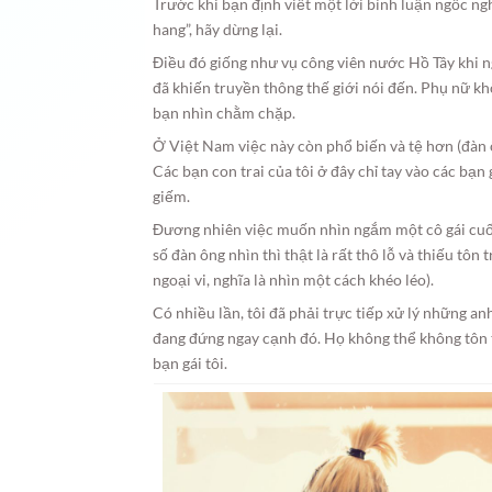
Trước khi bạn định viết một lời bình luận ngốc ng
hang”, hãy dừng lại.
Điều đó giống như vụ công viên nước Hồ Tây khi ng
đã khiến truyền thông thế giới nói đến. Phụ nữ kh
bạn nhìn chằm chặp.
Ở Việt Nam việc này còn phổ biến và tệ hơn (đàn ô
Các bạn con trai của tôi ở đây chỉ tay vào các bạ
giếm.
Đương nhiên việc muốn nhìn ngắm một cô gái cuốn
số đàn ông nhìn thì thật là rất thô lỗ và thiếu tôn
ngoại vi, nghĩa là nhìn một cách khéo léo).
Có nhiều lần, tôi đã phải trực tiếp xử lý những an
đang đứng ngay cạnh đó. Họ không thể không tôn 
bạn gái tôi.