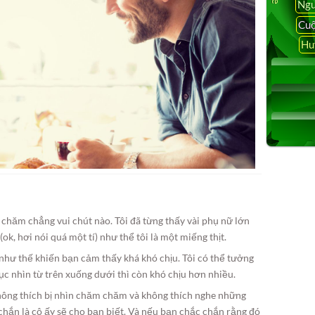
Ngu
Cuộ
Hu
 chăm chẳng vui chút nào. Tôi đã từng thấy vài phụ nữ lớn
k, hơi nói quá một tí) như thể tôi là một miếng thịt.
 như thế khiến bạn cảm thấy khá khó chịu. Tôi có thể tưởng
ục nhìn từ trên xuống dưới thì còn khó chịu hơn nhiều.
không thích bị nhìn chăm chăm và không thích nghe những
 chắn là cô ấy sẽ cho bạn biết. Và nếu bạn chắc chắn rằng đó