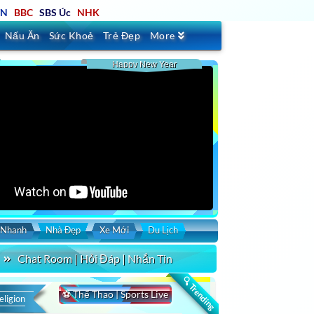
TN
BBC
SBS Úc
NHK
Nấu Ăn
Sức Khoẻ
Trẻ Đẹp
More
Happy New Year
 Nhanh
Nhà Đẹp
Xe Mới
Du Lịch
Chat Room | Hỏi Đáp | Nhắn Tin
🔍 Trending
⚽ Thể Thao | Sports Live
eligion