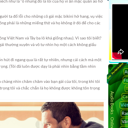
hếch như là “ồ nhưng đó là lỗi của họ vì ăn mặc quần áo hở
ười ta đổ lỗi cho những cô gái mặc bikini hở hang, vụ việc
ông phải là những miếng thịt và họ không ở đó để cho các
ng Việt Nam và Tây ba lô khá giống nhau). Vì sao tôi biết?
n gái thường xuyên và vô tư nhìn họ một cách không giấu
 hút đi ngang qua là rất tự nhiên, nhưng cái cách mà một
Live Performance
 trọng. (Tôi đã luôn được dạy là phải nhìn bằng tầm nhìn
A
F
h chàng nhìn chăm chăm vào bạn gái của tôi, trong khi tôi
trọng tôi và chắc chắn là họ không được không tôn trọng
T
Audio Books Online
Ca
Việ
Rad
Vâ