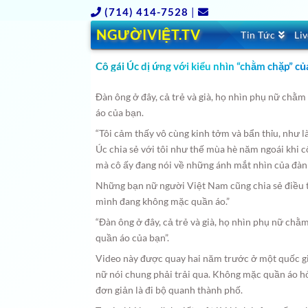
(714) 414-7528
|
NGƯỜIVIỆT.TV
Tin Tức
Li
Cô gái Úc dị ứng với kiểu nhìn “chằm chặp” củ
Đàn ông ở đây, cả trẻ và già, họ nhìn phụ nữ chằ
áo của bạn.
“Tôi cảm thấy vô cùng kinh tởm và bẩn thỉu, như là
Úc chia sẻ với tôi như thế mùa hè năm ngoái khi c
mà cô ấy đang nói về những ánh mắt nhìn của đàn
Những bạn nữ người Việt Nam cũng chia sẻ điều t
mình đang không mặc quần áo.”
“Đàn ông ở đây, cả trẻ và già, họ nhìn phụ nữ chằ
quần áo của bạn”.
Video này được quay hai năm trước ở một quốc g
nữ nói chung phải trải qua. Không mặc quần áo hở h
đơn giản là đi bộ quanh thành phố.