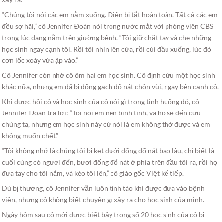
“Chúng tôi nói các em nằm xuống. Ðiện bị tắt hoàn toàn. Tất cả các em
đều sợ hãi,” cô Jennifer Ðoàn nói trong nước mắt với phóng viên CBS
trong lúc đang nằm trên giường bệnh. “Tôi giữ chặt tay và che những
học sinh ngay cạnh tôi. Rồi tôi nhìn lên cửa, rồi cúi đầu xuống, lúc đó
cơn lốc xoáy vừa ập vào.”
Cô Jennifer còn nhớ cô ôm hai em học sinh. Cô định cứu một học sinh
khác nữa, nhưng em đã bị đống gạch đổ nát chôn vùi, ngay bên cạnh cô.
Khi được hỏi cô và học sinh của cô nói gì trong tình huống đó, cô
Jennifer Ðoàn trả lời: “Tôi nói em nên bình tĩnh, và họ sẽ đến cứu
chúng ta, nhưng em học sinh này cứ nói là em không thở được và em
không muốn chết.”
“Tôi không nhớ là chúng tôi bị kẹt dưới đống đổ nát bao lâu, chỉ biết là
cuối cùng có người đến, bươi đống đổ nát ở phía trên đầu tôi ra, rồi họ
đưa tay cho tôi nắm, và kéo tôi lên,” cô giáo gốc Việt kể tiếp.
Dù bị thương, cô Jennifer vẫn luôn tỉnh táo khi được đưa vào bệnh
viện, nhưng cô không biết chuyện gì xảy ra cho học sinh của mình.
Ngày hôm sau cô mới được biết bảy trong số 20 học sinh của cô bị