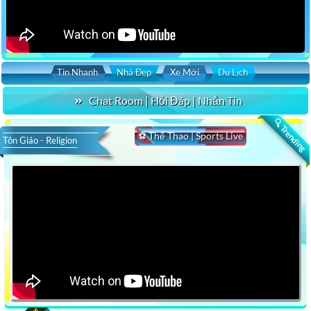
Tin Nhanh
Nhà Đẹp
Xe Mới
Du Lịch
Chat Room | Hỏi Đáp | Nhắn Tin
🔍 Trending
⚽ Thể Thao | Sports Live
Tôn Giáo - Religion