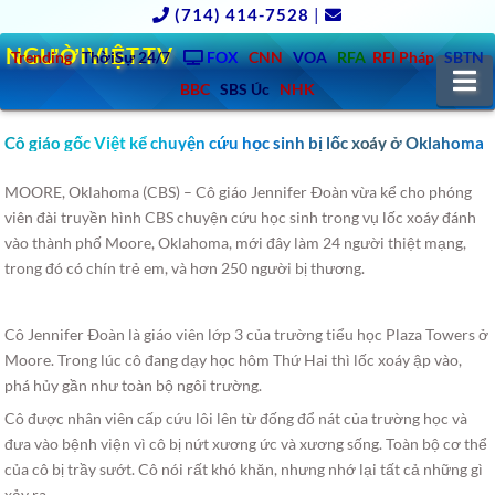
(714) 414-7528
|
NGƯỜIVIỆT.TV
Trending
ThờiSự 24/7
FOX
CNN
VOA
RFA
RFI Pháp
SBTN
N
BBC
SBS Úc
NHK
Cô giáo gốc Việt kể chuyện cứu học sinh bị lốc xoáy ở Oklahoma
MOORE, Oklahoma (CBS) – Cô giáo Jennifer Ðoàn vừa kể cho phóng
viên đài truyền hình CBS chuyện cứu học sinh trong vụ lốc xoáy đánh
vào thành phố Moore, Oklahoma, mới đây làm 24 người thiệt mạng,
trong đó có chín trẻ em, và hơn 250 người bị thương.
Cô Jennifer Ðoàn là giáo viên lớp 3 của trường tiểu học Plaza Towers ở
Moore. Trong lúc cô đang dạy học hôm Thứ Hai thì lốc xoáy ập vào,
phá hủy gần như toàn bộ ngôi trường.
Cô được nhân viên cấp cứu lôi lên từ đống đổ nát của trường học và
đưa vào bệnh viện vì cô bị nứt xương ức và xương sống. Toàn bộ cơ thể
của cô bị trầy sướt. Cô nói rất khó khăn, nhưng nhớ lại tất cả những gì
xảy ra.