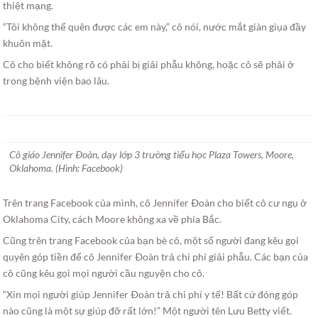
thiệt mạng.
“Tôi không thể quên được các em này,” cô nói, nước mắt giàn giụa đầy
khuôn mặt.
Cô cho biết không rõ có phải bị giải phẫu không, hoặc cô sẽ phải ở
trong bệnh viện bao lâu.
Cô giáo Jennifer Ðoàn, dạy lớp 3 trường tiểu học Plaza Towers, Moore,
Oklahoma. (Hình: Facebook)
Trên trang Facebook của mình, cô Jennifer Ðoàn cho biết cô cư ngụ ở
Oklahoma City, cách Moore không xa về phía Bắc.
Cũng trên trang Facebook của bạn bè cô, một số người đang kêu gọi
quyên góp tiền để cô Jennifer Ðoàn trả chi phí giải phẫu. Các bạn của
cô cũng kêu gọi mọi người cầu nguyện cho cô.
“Xin mọi người giúp Jennifer Ðoàn trả chi phí y tế! Bất cứ đóng góp
nào cũng là một sự giúp đỡ rất lớn!” Một người tên Lưu Betty viết.