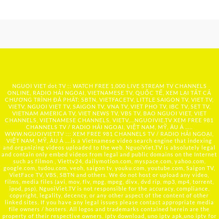
NGUOI VIET dot TV :: WATCH FREE 1,000 LIVE STREAM TV CHANNELS
ONLINE, RADIO HẢI NGOẠI, VIETNAMESE TV, QUỐC TẾ, XEM LẠI TẤT CẢ
CHƯƠNG TRÌNH ĐÃ PHÁT: SBTN, VIETFACETV, LITTLE SAIGON TV, VIET TV,
VIETV, NGUOI VIET TV, SAIGON TV, VNA TV, VIET PHO TV, IBC TV, SET TV,
VIETNAM AMERICA TV, VIET NEWS TV, VBS TV, BAO NGUOI VIET, VIET
CHANNELS, VIETNAMESE CHANNELS, VIETV,...
NGUOIVIE.TV
XEM FREE 981
CHANNELS TV / RADIO HẢI NGOẠI, VIỆT NAM, MỸ, ÂU Á …..
WWW.NGUOIVIET.TV ::: XEM FREE 981 CHANNELS TV / RADIO HẢI NGOẠI,
VIỆT NAM, MỸ, ÂU Á ….is a Vietnamese video search engine that indexing
and organizing videos uploaded to the web. NguoiViet.TV is absolutely legal
and contain only embed videos from legal and public domains on the Internet
such as filmon , Viettv24, dailymotion.com, myspace.com, yahoo.com,
google.com, tudou.com, veoh, saigon tv, youku.com, youtube.com, Saigon TV,
VietFace TV, VBS, SBTN and others. We do not host or upload any video,
films, media files (avi, mov, flv, mpg, mpeg, divx, dvd rip, mp3, mp4, torrent,
ipod, psp), NguoiViet.TV is not responsible for the accuracy, compliance,
copyright, legality, decency, or any other aspect of the content of other
linked sites. If you have any legal issues please contact appropriate media
file owners / hosters. All logos and trademarks contained herein are the
property of their respective owners. iptv download, uno iptv apk,uno iptv for