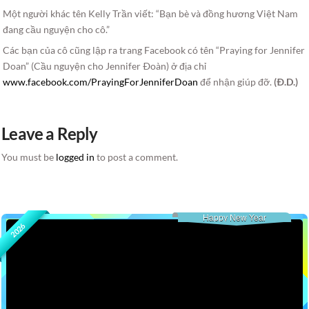
Một người khác tên Kelly Trần viết: “Bạn bè và đồng hương Việt Nam
đang cầu nguyện cho cô.”
Các bạn của cô cũng lập ra trang Facebook có tên “Praying for Jennifer
Doan” (Cầu nguyện cho Jennifer Ðoàn) ở địa chỉ
www.facebook.com/PrayingForJenniferDoan
để nhận giúp đỡ.
(Ð.D.)
Leave a Reply
You must be
logged in
to post a comment.
Happy New Year
2026