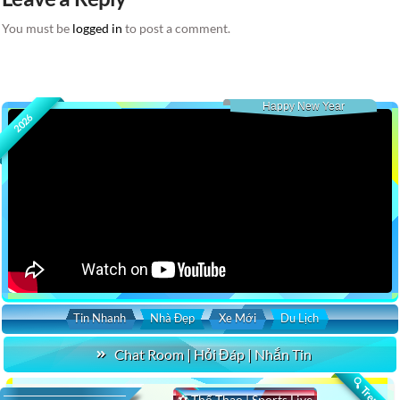
You must be
logged in
to post a comment.
Happy New Year
2026
Tin Nhanh
Nhà Đẹp
Xe Mới
Du Lịch
Chat Room | Hỏi Đáp | Nhắn Tin
🔍 Trending
⚽ Thể Thao | Sports Live