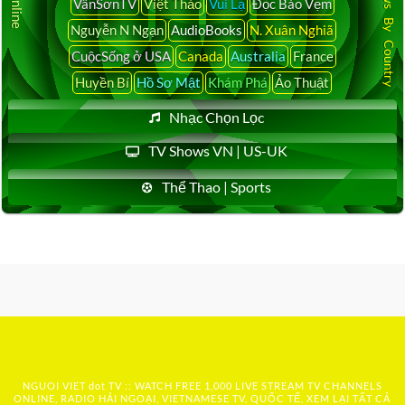
Latest News By Country
VânSơnTV
Việt Thảo
Vui Lạ
Đọc Báo Vẹm
Nguyễn N Ngạn
AudioBooks
N. Xuân Nghiã
CuộcSống ở USA
Canada
Australia
France
Huyền Bí
Hồ Sơ Mật
Khám Phá
Ảo Thuật
Nhạc Chọn Lọc
TV Shows VN | US-UK
Thể Thao | Sports
NGUOI VIET dot TV :: WATCH FREE 1,000 LIVE STREAM TV CHANNELS
ONLINE, RADIO HẢI NGOẠI, VIETNAMESE TV, QUỐC TẾ, XEM LẠI TẤT CẢ