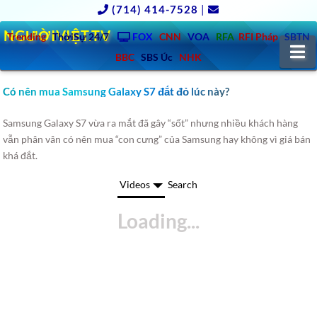
(714) 414-7528
|
NGƯỜIVIỆT.TV
Trending
ThờiSự 24/7
FOX
CNN
VOA
RFA
RFI Pháp
SBTN
N
BBC
SBS Úc
NHK
Có nên mua Samsung Galaxy S7 đắt đỏ lúc này?
Samsung Galaxy S7 vừa ra mắt đã gây “sốt” nhưng nhiều khách hàng
vẫn phân vân có nên mua “con cưng” của Samsung hay không vì giá bán
khá đắt.
Videos
Search