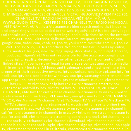
CHƯƠNG TRÌNH ĐÃ PHÁT: SBTN, VIETFACETV, LITTLE SAIGON TV, VIET TV,
VIETV, NGUOI VIET TV, SAIGON TV, VNA TV, VIET PHO TV, IBC TV, SET TV,
VIETNAM AMERICA TV, VIET NEWS TV, VBS TV, BAO NGUOI VIET, VIET
CHANNELS, VIETNAMESE CHANNELS, VIETV,...
NGUOIVIE.TV
XEM FREE 981
CHANNELS TV / RADIO HẢI NGOẠI, VIỆT NAM, MỸ, ÂU Á …..
WWW.NGUOIVIET.TV ::: XEM FREE 981 CHANNELS TV / RADIO HẢI NGOẠI,
VIỆT NAM, MỸ, ÂU Á ….is a Vietnamese video search engine that indexing
and organizing videos uploaded to the web. NguoiViet.TV is absolutely legal
and contain only embed videos from legal and public domains on the Internet
such as filmon , Viettv24, dailymotion.com, myspace.com, yahoo.com,
google.com, tudou.com, veoh, saigon tv, youku.com, youtube.com, Saigon TV,
VietFace TV, VBS, SBTN and others. We do not host or upload any video,
films, media files (avi, mov, flv, mpg, mpeg, divx, dvd rip, mp3, mp4, torrent,
ipod, psp), NguoiViet.TV is not responsible for the accuracy, compliance,
copyright, legality, decency, or any other aspect of the content of other
linked sites. If you have any legal issues please contact appropriate media
file owners / hosters. All logos and trademarks contained herein are the
property of their respective owners. iptv download, uno iptv apk,uno iptv for
kodi, uno iptv box, uno iptv for windows, uno iptv samsung smart tv, uno iptv
app for pc,uno iptv for smart tv,uno iptv for windows 10,FREE Vietnamese tv
box,FREE itv viet box,viet ip box review, vietnamese smart tv box,
vietnamese android tv box, viet tv 24 box, VIETNAMESE TV, VIETNAMESE TV
CHANNEL, able box for vietnamese channel, vietnamese tv on roku, watch
vietnamese tv online free, FREE uno box, uno iptv, uno tv box, VIETNAMESE
TV BOX, VietNamese TV channel, Viet TV, SaigonTV, VietFaceTV, VietFace TV,
VFTV, saigontv channel, vietnamese tv, watch vietnamese tv online free,
vietnamese tv app,watch vietnamese tv on roku, vietnamese tv channel in
california,vietnamese tv channels in usa,vtv vietnam live stream, vietnam tv
app for android, vietnamese tv streaming box,viet channel, vietchannel, viet
channels, vietchannels,viet channels download, viet channels app,viet
channels apk,viet channels login, viet channels sign up, viet channel on apple
tv, vietnamese tv channel in california, chromecast vietnamese channels, ip