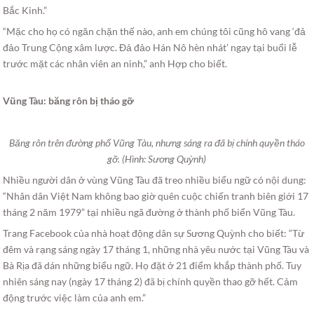
Bắc Kinh.”
“Mặc cho họ có ngăn chặn thế nào, anh em chúng tôi cũng hô vang ‘đả
đảo Trung Cộng xâm lược. Đả đảo Hán Nô hèn nhát’ ngay tại buổi lễ
trước mặt các nhân viên an ninh,” anh Hợp cho biết.
Vũng Tàu: băng rôn bị tháo gỡ
Băng rôn trên đường phố Vũng Tàu, nhưng sáng ra đã bị chính quyền tháo
gỡ. (Hình: Sương Quỳnh)
Nhiều người dân ở vùng Vũng Tàu đã treo nhiều biểu ngữ có nội dung:
“Nhân dân Việt Nam không bao giờ quên cuộc chiến tranh biên giới 17
tháng 2 năm 1979” tại nhiều ngã đường ở thành phố biển Vũng Tàu.
Trang Facebook của nhà hoạt động dân sự Sương Quỳnh cho biết: “Từ
đêm và rạng sáng ngày 17 tháng 1, những nhà yêu nước tại Vũng Tàu và
Bà Rịa đã dán những biểu ngữ. Họ đặt ở 21 điểm khắp thành phố. Tuy
nhiên sáng nay (ngày 17 tháng 2) đã bị chính quyền thao gỡ hết. Cảm
động trước việc làm của anh em.”