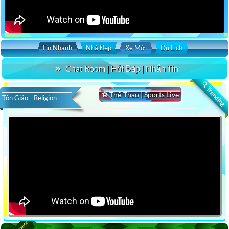
Tin Nhanh
Nhà Đẹp
Xe Mới
Du Lịch
Chat Room | Hỏi Đáp | Nhắn Tin
🔍 Trending
⚽ Thể Thao | Sports Live
Tôn Giáo - Religion