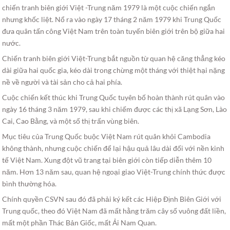
chiến tranh biên giới Việt -Trung năm 1979 là một cuộc chiến ngắn
nhưng khốc liệt. Nổ ra vào ngày 17 tháng 2 năm 1979 khi Trung Quốc
đưa quân tấn công Việt Nam trên toàn tuyến biên giới trên bộ giữa hai
nước.
Chiến tranh biên giới Việt-Trung bắt nguồn từ quan hệ căng thẳng kéo
dài giữa hai quốc gia, kéo dài trong chừng một tháng với thiệt hại nặng
nề về người và tài sản cho cả hai phía.
Cuộc chiến kết thúc khi Trung Quốc tuyên bố hoàn thành rút quân vào
ngày 16 tháng 3 năm 1979, sau khi chiếm được các thị xã Lạng Sơn, Lào
Cai, Cao Bằng, và một số thị trấn vùng biên.
Mục tiêu của Trung Quốc buộc Việt Nam rút quân khỏi Cambodia
không thành, nhưng cuộc chiến để lại hậu quả lâu dài đối với nền kinh
tế Việt Nam. Xung đột vũ trang tại biên giới còn tiếp diễn thêm 10
năm. Hơn 13 năm sau, quan hệ ngoại giao Việt-Trung chính thức được
bình thường hóa.
Chính quyền CSVN sau đó đã phải ký kết các Hiệp Định Biên Giới với
Trung quốc, theo đó Việt Nam đã mất hằng trăm cây số vuông đất liền,
mất một phần Thác Bản Giốc, mất Ải Nam Quan.