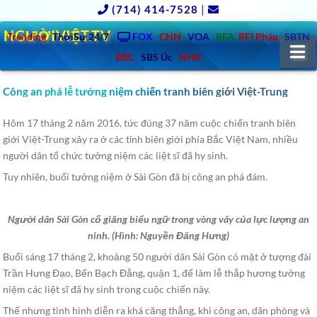
(714) 414-7528
|
NGƯỜIVIỆT.TV
Trending
ThờiSự 24/7
FOX
CNN
VOA
RFA
RFI Pháp
SBTN
N
BBC
SBS Úc
NHK
Công an phá lễ tưởng niệm chiến tranh biên giới Việt-Trung
Hôm 17 tháng 2 năm 2016, tức đúng 37 năm cuộc chiến tranh biên
giới Việt-Trung xảy ra ở các tỉnh biên giới phía Bắc Việt Nam, nhiều
người dân tổ chức tưởng niệm các liệt sĩ đã hy sinh.
Tuy nhiên, buổi tưởng niệm ở Sài Gòn đã bị công an phá đám.
Người dân Sài Gòn cố giăng biểu ngữ trong vòng vây của lực lượng an
ninh. (Hình: Nguyền Đăng Hưng)
Buổi sáng 17 tháng 2, khoảng 50 người dân Sài Gòn có mặt ở tượng đài
Trần Hưng Đạo, Bến Bạch Đằng, quận 1, để làm lễ thắp hương tưởng
niệm các liệt sĩ đã hy sinh trong cuộc chiến này.
Thế nhưng tình hình diễn ra khá căng thẳng, khi công an, dân phòng và