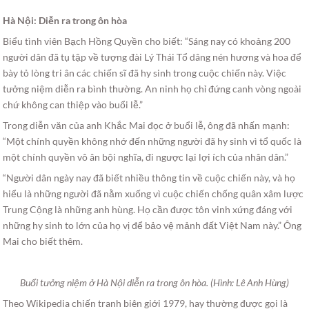
Hà Nội: Diễn ra trong ôn hòa
Biểu tình viên Bạch Hồng Quyền cho biết: “Sáng nay có khoảng 200
người dân đã tụ tập về tượng đài Lý Thái Tổ dâng nén hương và hoa để
bày tỏ lòng tri ân các chiến sĩ đã hy sinh trong cuộc chiến này. Việc
tưởng niệm diễn ra bình thường. An ninh họ chỉ đứng canh vòng ngoài
chứ không can thiệp vào buổi lễ.”
Trong diễn văn của anh Khắc Mai đọc ở buổi lễ, ông đã nhấn mạnh:
“Một chính quyền không nhớ đến những người đã hy sinh vì tổ quốc là
một chính quyền vô ân bội nghĩa, đi ngược lại lợi ích của nhân dân.”
“Người dân ngày nay đã biết nhiều thông tin về cuộc chiến này, và họ
hiểu là những người đã nằm xuống vì cuộc chiến chống quân xâm lược
Trung Cộng là những anh hùng. Họ cần được tôn vinh xứng đáng với
những hy sinh to lớn của họ vị để bảo vệ mảnh đất Việt Nam này.” Ông
Mai cho biết thêm.
Buổi tưởng niệm ở Hà Nội diễn ra trong ôn hòa. (Hình: Lê Anh Hùng)
Theo Wikipedia chiến tranh biên giới 1979, hay thường được gọi là