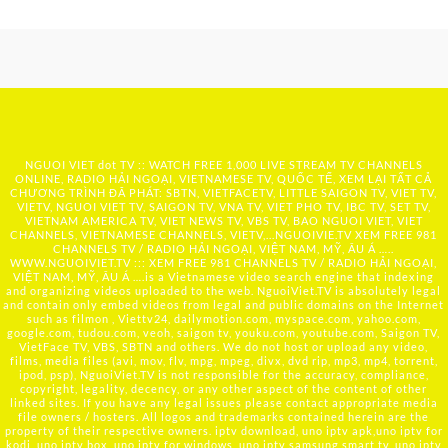
NGUOI VIET dot TV :: WATCH FREE 1,000 LIVE STREAM TV CHANNELS
ONLINE, RADIO HẢI NGOẠI, VIETNAMESE TV, QUỐC TẾ, XEM LẠI TẤT CẢ
CHƯƠNG TRÌNH ĐÃ PHÁT: SBTN, VIETFACETV, LITTLE SAIGON TV, VIET TV,
VIETV, NGUOI VIET TV, SAIGON TV, VNA TV, VIET PHO TV, IBC TV, SET TV,
VIETNAM AMERICA TV, VIET NEWS TV, VBS TV, BAO NGUOI VIET, VIET
CHANNELS, VIETNAMESE CHANNELS, VIETV,...
NGUOIVIE.TV
XEM FREE 981
CHANNELS TV / RADIO HẢI NGOẠI, VIỆT NAM, MỸ, ÂU Á …..
WWW.NGUOIVIET.TV ::: XEM FREE 981 CHANNELS TV / RADIO HẢI NGOẠI,
VIỆT NAM, MỸ, ÂU Á ….is a Vietnamese video search engine that indexing
and organizing videos uploaded to the web. NguoiViet.TV is absolutely legal
and contain only embed videos from legal and public domains on the Internet
such as filmon , Viettv24, dailymotion.com, myspace.com, yahoo.com,
google.com, tudou.com, veoh, saigon tv, youku.com, youtube.com, Saigon TV,
VietFace TV, VBS, SBTN and others. We do not host or upload any video,
films, media files (avi, mov, flv, mpg, mpeg, divx, dvd rip, mp3, mp4, torrent,
ipod, psp), NguoiViet.TV is not responsible for the accuracy, compliance,
copyright, legality, decency, or any other aspect of the content of other
linked sites. If you have any legal issues please contact appropriate media
file owners / hosters. All logos and trademarks contained herein are the
property of their respective owners. iptv download, uno iptv apk,uno iptv for
kodi, uno iptv box, uno iptv for windows, uno iptv samsung smart tv, uno iptv