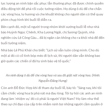
lực lượng an ninh bận sắc phục lẫn thường phục đã được chính quyền
điều động tới để phá rối cuộc tưởng niệm. Họ dùng ô dù để che chắn
các vòng hoa, lư hương và che khuất không cho người dân có thể quay
phim chụp hình khi buổi lễ diễn ra.
Bên cạnh đó, một số người trong nhóm khởi xướng buổi lễ như nhà
báo Huỳnh Ngọc Chênh, Kha Lương Ngãi, chị Sương Quỳnh, nhà
nghiên cứu Lê Công Gàu… đã bị ngăn cản không cho ra khỏi nhà để đến
buổi tưởng niệm.
Nhà báo Lê Phủ Khải cho biết: “Lịch sử vẫn luôn công minh. Cho dù
một ai đó có cố tình bóp méo đi lịch sử, thì người dân vẫn không bao
giờ quên các chiến sĩ đã hy sinh bảo vệ tổ quốc.”
An ninh dùng ô dù để che vòng hoa và sau đó giật nát vòng hoa. (Hình:
Nguyễn Đăng Hưng)
Còn anh Đỗ Đức Hợp khi đi tham dự buổi lễ, bày tỏ: “Sáng nay, khi tôi
cầm chiếc vòng hoa bị phá nát mà đau lòng. Tôi tự hỏi các anh an ninh
đang làm ‘nhiệm vụ’ đó có phải là người Việt Nam? Họ làm như thế
theo sự chỉ đạo của cấp trên nhằm nịnh bợ những người cầm quyền ở