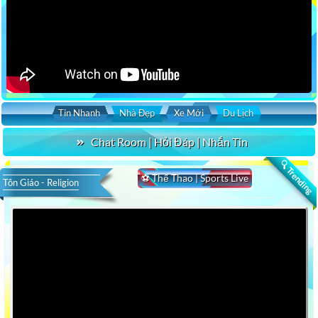
Tin Nhanh
Nhà Đẹp
Xe Mới
Du Lịch
Chat Room | Hỏi Đáp | Nhắn Tin
🔍 Trending
⚽ Thể Thao | Sports Live
Tôn Giáo - Religion