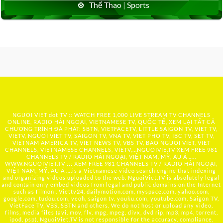
Thể Thao | Sports
NGUOI VIET dot TV :: WATCH FREE 1,000 LIVE STREAM TV CHANNELS
ONLINE, RADIO HẢI NGOẠI, VIETNAMESE TV, QUỐC TẾ, XEM LẠI TẤT CẢ
CHƯƠNG TRÌNH ĐÃ PHÁT: SBTN, VIETFACETV, LITTLE SAIGON TV, VIET TV,
VIETV, NGUOI VIET TV, SAIGON TV, VNA TV, VIET PHO TV, IBC TV, SET TV,
VIETNAM AMERICA TV, VIET NEWS TV, VBS TV, BAO NGUOI VIET, VIET
CHANNELS, VIETNAMESE CHANNELS, VIETV,...
NGUOIVIE.TV
XEM FREE 981
CHANNELS TV / RADIO HẢI NGOẠI, VIỆT NAM, MỸ, ÂU Á …..
WWW.NGUOIVIET.TV ::: XEM FREE 981 CHANNELS TV / RADIO HẢI NGOẠI,
VIỆT NAM, MỸ, ÂU Á ….is a Vietnamese video search engine that indexing
and organizing videos uploaded to the web. NguoiViet.TV is absolutely legal
and contain only embed videos from legal and public domains on the Internet
such as filmon , Viettv24, dailymotion.com, myspace.com, yahoo.com,
google.com, tudou.com, veoh, saigon tv, youku.com, youtube.com, Saigon TV,
VietFace TV, VBS, SBTN and others. We do not host or upload any video,
films, media files (avi, mov, flv, mpg, mpeg, divx, dvd rip, mp3, mp4, torrent,
ipod, psp), NguoiViet.TV is not responsible for the accuracy, compliance,