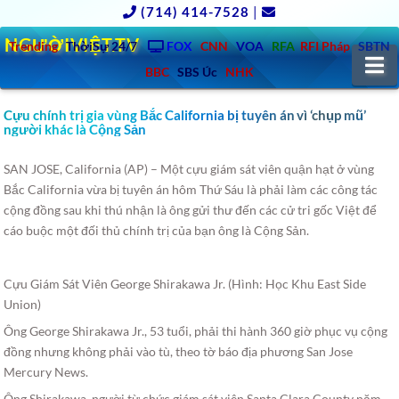
(714) 414-7528
|
NGƯỜIVIỆT.TV
Trending
ThờiSự 24/7
FOX
CNN
VOA
RFA
RFI Pháp
SBTN
N
BBC
SBS Úc
NHK
Cựu chính trị gia vùng Bắc California bị tuyên án vì ‘chụp mũ’
người khác là Cộng Sản
SAN JOSE, California (AP) – Một cựu giám sát viên quận hạt ở vùng
Bắc California vừa bị tuyên án hôm Thứ Sáu là phải làm các công tác
cộng đồng sau khi thú nhận là ông gửi thư đến các cử tri gốc Việt để
cáo buộc một đối thủ chính trị của bạn ông là Cộng Sản.
Cựu Giám Sát Viên George Shirakawa Jr. (Hình: Học Khu East Side
Union)
Ông George Shirakawa Jr., 53 tuổi, phải thi hành 360 giờ phục vụ cộng
đồng nhưng không phải vào tù, theo tờ báo địa phương San Jose
Mercury News.
Ông Shirakawa, người từ chức giám sát viên Santa Clara County năm