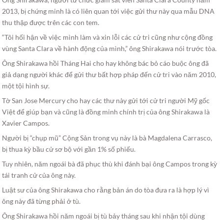
2013, bị chứng minh là có liên quan tới việc gửi thư này qua mẫu DNA
thu thập được trên các con tem.
“Tôi hối hận về việc mình làm và xin lỗi các cử tri cũng như cộng đồng
vùng Santa Clara về hành động của mình,” ông Shirakawa nói trước tòa.
Ông Shirakawa hồi Tháng Hai cho hay không bác bỏ cáo buộc ông đã
giả dạng người khác để gửi thư bất hợp pháp đến cử tri vào năm 2010,
một tội hình sự.
Tờ San Jose Mercury cho hay các thư này gửi tới cử tri người Mỹ gốc
Việt để giúp bạn và cũng là đồng minh chính trị của ông Shirakawa là
Xavier Campos.
Người bị “chụp mũ” Cộng Sản trong vụ này là bà Magdalena Carrasco,
bị thua kỳ bầu cử sơ bộ với gần 1% số phiếu.
Tuy nhiên, năm ngoái bà đã phục thù khi đánh bại ông Campos trong kỳ
tái tranh cử của ông này.
Luật sư của ông Shirakawa cho rằng bản án do tòa đưa ra là hợp lý vì
ông này đã từng phải ở tù.
Ông Shirakawa hồi năm ngoái bị tù bảy tháng sau khi nhận tội dùng