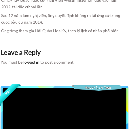
Ông Andy Quách đắc cử Nghị Viên Westminster lần đầu vào năm
2002, tái đắc cử hai lần.
Sau 12 năm làm nghị viên, ông quyết định không ra tái ứng cử trong
cuộc bầu cử năm 2014.
Ông từng tham gia Hải Quân Hoa Kỳ, theo lý lịch cá nhân phổ biến.
Leave a Reply
You must be
logged in
to post a comment.
Happy New Year
2026