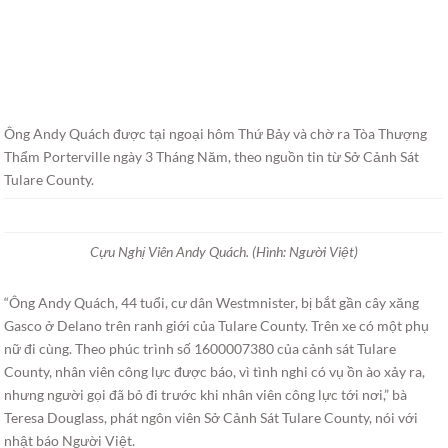
Ông Andy Quách được tại ngoại hôm Thứ Bảy và chờ ra Tòa Thượng
Thẩm Porterville ngày 3 Tháng Năm, theo nguồn tin từ Sở Cảnh Sát
Tulare County.
Cựu Nghị Viên Andy Quách. (Hình: Người Việt)
“Ông Andy Quách, 44 tuổi, cư dân Westmnister, bị bắt gần cây xăng
Gasco ở Delano trên ranh giới của Tulare County. Trên xe có một phụ
nữ đi cùng. Theo phúc trình số 1600007380 của cảnh sát Tulare
County, nhân viên công lực được báo, vì tình nghi có vụ ồn ào xảy ra,
nhưng người gọi đã bỏ đi trước khi nhân viên công lực tới nơi,” bà
Teresa Douglass, phát ngôn viên Sở Cảnh Sát Tulare County, nói với
nhật báo Người Việt.