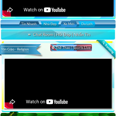
Tin Nhanh
Nhà Đẹp
Xe Mới
Du Lịch
Chat Room | Hỏi Đáp | Nhắn Tin
🔍 Trending
⚽ Thể Thao | Sports Live
Tôn Giáo - Religion