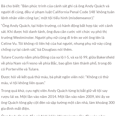
Bà cho biết: “Bản phúc trình của cảnh sát ghi cả ông Andy Quách và
người đi cùng, đều vi phạm luật California Penal Code 148 ‘không tuân
lệnh nhân viên công lực,’ một tội tiểu hình (misdemeanor).”
“Ông Andy Quách, tại hiện trường, có hành động bất hợp tác với cảnh
sát. Khi được hỏi danh tánh, ông đưa căn cước với chức vụ phó thị
trưởng Westminster. Người phụ nữ cùng đi trên xe với ông tên là
Celine Vu. Tôi không rõ liên hệ của hai người, nhưng phụ nữ này cũng
chống cự lại cảnh sát,” bà Douglass nói thêm.
Tulare County nằm phía Đông của xa lộ I-5, và xa lộ 99, giữa Bakersfield
về phía Nam và Fresno về phía Bắc, bao gồm tám thành phố, trong đó
có Porterville và Tulare.
Được hỏi về kết quả thử máu, bà phát ngôn viên nói: “Không có thử
máu, vì tội không liên quan.”
Trong quá khứ, cựu nghị viên Andy Quách từng bị bắt giữ về tội say
rượu lái xe. Một lần vào năm 2014. Một lần vào năm 2009, khi ấy xe
ông Quách tông gãy cột đèn và sập tường một căn nhà, làm khoảng 300
gia đình mất điện.