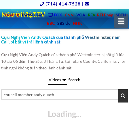
(714) 414-7528
|
NGƯỜIVIỆT.TV
Trending
ThờiSự 24/7
FOX
CNN
VOA
RFA
RFI Pháp
SBTN
N
BBC
SBS Úc
NHK
Cựu Nghị Viên Andy Quách của thành phố Westminster, nam
Cali, bị bắt vì trái lệnh cảnh sát
Cựu Nghị Viên Andy Quách của thành phố Westminster bị bắt giữ lúc
10 giờ 06 đêm Thứ Sáu, 8 Tháng Tư, tại Tulare County, California, vì bị
tình nghi không tuân theo lệnh cảnh sát.
Videos
Search