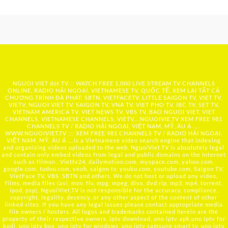
NGUOI VIET dot TV :: WATCH FREE 1,000 LIVE STREAM TV CHANNELS
ONLINE, RADIO HẢI NGOẠI, VIETNAMESE TV, QUỐC TẾ, XEM LẠI TẤT CẢ
CHƯƠNG TRÌNH ĐÃ PHÁT: SBTN, VIETFACETV, LITTLE SAIGON TV, VIET TV,
VIETV, NGUOI VIET TV, SAIGON TV, VNA TV, VIET PHO TV, IBC TV, SET TV,
VIETNAM AMERICA TV, VIET NEWS TV, VBS TV, BAO NGUOI VIET, VIET
CHANNELS, VIETNAMESE CHANNELS, VIETV,...
NGUOIVIE.TV
XEM FREE 981
CHANNELS TV / RADIO HẢI NGOẠI, VIỆT NAM, MỸ, ÂU Á …..
WWW.NGUOIVIET.TV ::: XEM FREE 981 CHANNELS TV / RADIO HẢI NGOẠI,
VIỆT NAM, MỸ, ÂU Á ….is a Vietnamese video search engine that indexing
and organizing videos uploaded to the web. NguoiViet.TV is absolutely legal
and contain only embed videos from legal and public domains on the Internet
such as filmon , Viettv24, dailymotion.com, myspace.com, yahoo.com,
google.com, tudou.com, veoh, saigon tv, youku.com, youtube.com, Saigon TV,
VietFace TV, VBS, SBTN and others. We do not host or upload any video,
films, media files (avi, mov, flv, mpg, mpeg, divx, dvd rip, mp3, mp4, torrent,
ipod, psp), NguoiViet.TV is not responsible for the accuracy, compliance,
copyright, legality, decency, or any other aspect of the content of other
linked sites. If you have any legal issues please contact appropriate media
file owners / hosters. All logos and trademarks contained herein are the
property of their respective owners. iptv download, uno iptv apk,uno iptv for
kodi, uno iptv box, uno iptv for windows, uno iptv samsung smart tv, uno iptv