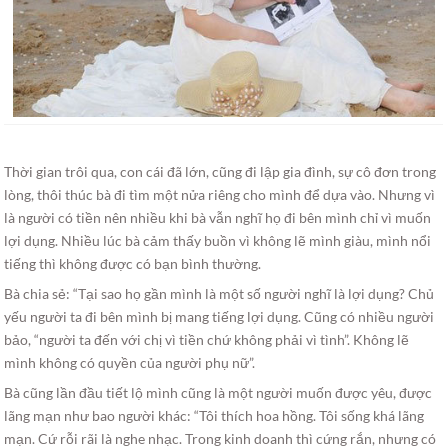
Thời gian trôi qua, con cái đã lớn, cũng đi lập gia đình, sự cô đơn trong
lòng, thôi thúc bà đi tìm một nửa riêng cho mình để dựa vào. Nhưng vì
là người có tiền nên nhiều khi bà vẫn nghĩ họ đi bên mình chỉ vì muốn
lợi dụng. Nhiều lúc bà cảm thấy buồn vì không lẽ mình giàu, mình nổi
tiếng thì không được có bạn bình thường.
Bà chia sẻ: “Tại sao họ gần mình là một số người nghĩ là lợi dụng? Chủ
yếu người ta đi bên mình bị mang tiếng lợi dụng. Cũng có nhiều người
bảo, “người ta đến với chị vì tiền chứ không phải vì tình”. Không lẽ
mình không có quyền của người phụ nữ”.
Bà cũng lần đầu tiết lộ mình cũng là một người muốn được yêu, được
lãng mạn như bao người khác: “Tôi thích hoa hồng. Tôi sống khá lãng
mạn. Cứ rỗi rãi là nghe nhạc. Trong kinh doanh thì cứng rắn, nhưng có