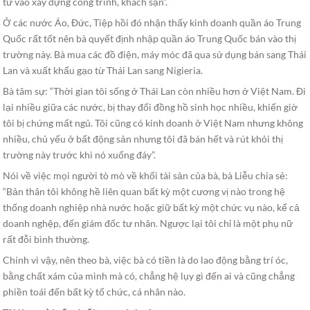
tư vào xây dựng công trình, khách sạn”.
Ở các nước Áo, Đức, Tiệp hồi đó nhận thấy kinh doanh quần áo Trung
Quốc rất tốt nên bà quyết định nhập quần áo Trung Quốc bán vào thị
trường này. Bà mua các đồ điện, máy móc đã qua sử dụng bán sang Thái
Lan và xuất khẩu gạo từ Thái Lan sang Nigieria.
Bà tâm sự: “Thời gian tôi sống ở Thái Lan còn nhiều hơn ở Việt Nam. Đi
lại nhiều giữa các nước, bị thay đổi đồng hồ sinh học nhiều, khiến giờ
tôi bị chứng mất ngủ. Tôi cũng có kinh doanh ở Việt Nam nhưng không
nhiều, chủ yếu ở bất động sản nhưng tôi đã bán hết và rút khỏi thị
trường này trước khi nó xuống đáy”.
Nói về việc mọi người tò mò về khối tài sản của bà, bà Liễu chia sẻ:
“Bản thân tôi không hề liên quan bất kỳ một cương vị nào trong hệ
thống doanh nghiệp nhà nước hoặc giữ bất kỳ một chức vụ nào, kể cả
doanh nghệp, đến giám đốc tư nhân. Ngược lại tôi chỉ là một phụ nữ
rất đỗi bình thường.
Chính vì vậy, nên theo bà, việc bà có tiền là do lao động bằng trí óc,
bằng chất xám của mình mà có, chẳng hệ lụy gì đến ai và cũng chẳng
phiền toái đến bất kỳ tổ chức, cá nhân nào.