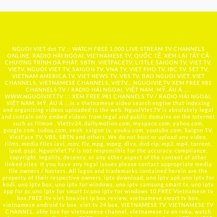
NGUOI VIET dot TV :: WATCH FREE 1,000 LIVE STREAM TV CHANNELS
ONLINE, RADIO HẢI NGOẠI, VIETNAMESE TV, QUỐC TẾ, XEM LẠI TẤT CẢ
CHƯƠNG TRÌNH ĐÃ PHÁT: SBTN, VIETFACETV, LITTLE SAIGON TV, VIET TV,
VIETV, NGUOI VIET TV, SAIGON TV, VNA TV, VIET PHO TV, IBC TV, SET TV,
VIETNAM AMERICA TV, VIET NEWS TV, VBS TV, BAO NGUOI VIET, VIET
CHANNELS, VIETNAMESE CHANNELS, VIETV,...
NGUOIVIE.TV
XEM FREE 981
CHANNELS TV / RADIO HẢI NGOẠI, VIỆT NAM, MỸ, ÂU Á …..
WWW.NGUOIVIET.TV ::: XEM FREE 981 CHANNELS TV / RADIO HẢI NGOẠI,
VIỆT NAM, MỸ, ÂU Á ….is a Vietnamese video search engine that indexing
and organizing videos uploaded to the web. NguoiViet.TV is absolutely legal
and contain only embed videos from legal and public domains on the Internet
such as filmon , Viettv24, dailymotion.com, myspace.com, yahoo.com,
google.com, tudou.com, veoh, saigon tv, youku.com, youtube.com, Saigon TV,
VietFace TV, VBS, SBTN and others. We do not host or upload any video,
films, media files (avi, mov, flv, mpg, mpeg, divx, dvd rip, mp3, mp4, torrent,
ipod, psp), NguoiViet.TV is not responsible for the accuracy, compliance,
copyright, legality, decency, or any other aspect of the content of other
linked sites. If you have any legal issues please contact appropriate media
file owners / hosters. All logos and trademarks contained herein are the
property of their respective owners. iptv download, uno iptv apk,uno iptv for
kodi, uno iptv box, uno iptv for windows, uno iptv samsung smart tv, uno iptv
app for pc,uno iptv for smart tv,uno iptv for windows 10,FREE Vietnamese tv
box,FREE itv viet box,viet ip box review, vietnamese smart tv box,
vietnamese android tv box, viet tv 24 box, VIETNAMESE TV, VIETNAMESE TV
CHANNEL, able box for vietnamese channel, vietnamese tv on roku, watch