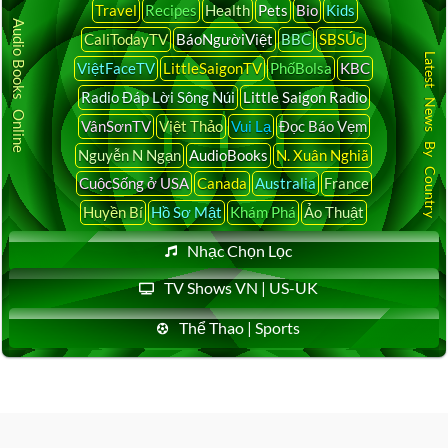
Travel
Recipes
Health
Pets
Bio
Kids
Audio Books Online
CaliTodayTV
BáoNgườiViệt
BBC
SBSÚc
Latest News By Country
ViệtFaceTV
LittleSaigonTV
PhốBolsa
KBC
Radio Đáp Lời Sông Núi
Little Saigon Radio
VânSơnTV
Việt Thảo
Vui Lạ
Đọc Báo Vẹm
Nguyễn N Ngạn
AudioBooks
N. Xuân Nghiã
CuộcSống ở USA
Canada
Australia
France
Huyền Bí
Hồ Sơ Mật
Khám Phá
Ảo Thuật
Nhạc Chọn Lọc
TV Shows VN | US-UK
Thể Thao | Sports