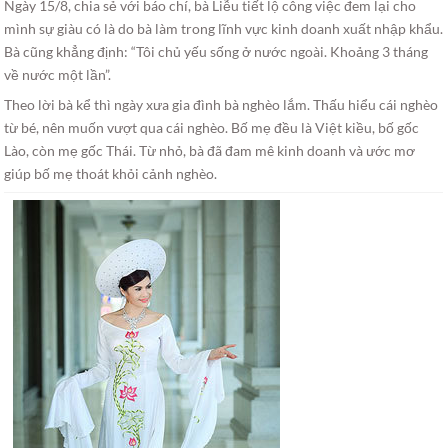
Ngày 15/8, chia sẻ với báo chí, bà Liễu tiết lộ công việc đem lại cho
mình sự giàu có là do bà làm trong lĩnh vực kinh doanh xuất nhập khẩu.
Bà cũng khẳng định: “Tôi chủ yếu sống ở nước ngoài. Khoảng 3 tháng
về nước một lần”.
Theo lời bà kể thì ngày xưa gia đình bà nghèo lắm. Thấu hiểu cái nghèo
từ bé, nên muốn vượt qua cái nghèo. Bố mẹ đều là Việt kiều, bố gốc
Lào, còn mẹ gốc Thái. Từ nhỏ, bà đã đam mê kinh doanh và ước mơ
giúp bố mẹ thoát khỏi cảnh nghèo.