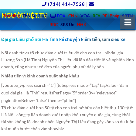
(714) 414-7528
|
NGƯỜIVIỆT.TV
Trending
ThờiSự 24/7
FOX
CNN
VOA
RFA
RFI Pháp
SBTN
N
BBC
SBS Úc
NHK
Đại gia Liễu phố núi Hà Tĩnh kể chuyện kiếm tiền, sắm siêu xe
Nổi danh từ vụ tổ chức đám cưới triệu đô cho con trai, nữ đại gia
Hương Sơn (Hà Tĩnh) Nguyễn Thị Liễu đã lần đầu tiết lộ về nghiệp kinh
doanh, cũng như sự cô đơn của người phụ nữ đã ly hôn.
Nhiều tiền vì kinh doanh xuất nhập khẩu
[youtube_wpress search=”1″] [tubepress mode=”tag” tagValue=”dam
cuoi dai gia Hà Tĩnh” resultsPerPage=”5″ orderBy=”relevance”
paginationBelow=”false” theme=”phim”]
Tổ chức đám cưới hơn 50 tỷ cho con trai, sở hữu căn biệt thự 130 tỷ ở
Hà Nội, công ty liên doanh xuất nhập khẩu xuyên quốc gia, cùng khối
tài sản khổng lồ, doanh nhân Nguyễn Thị Liễu đang gây xôn xao dư luận
khi muốn bước chân vào showbiz.