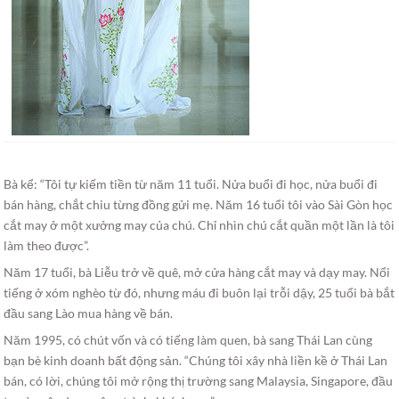
Bà kể: “Tôi tự kiếm tiền từ năm 11 tuổi. Nửa buổi đi học, nửa buổi đi
bán hàng, chắt chiu từng đồng gửi mẹ. Năm 16 tuổi tôi vào Sài Gòn học
cắt may ở một xưởng may của chú. Chỉ nhìn chú cắt quần một lần là tôi
làm theo được”.
Năm 17 tuổi, bà Liễu trở về quê, mở cửa hàng cắt may và dạy may. Nổi
tiếng ở xóm nghèo từ đó, nhưng máu đi buôn lại trỗi dậy, 25 tuổi bà bắt
đầu sang Lào mua hàng về bán.
Năm 1995, có chút vốn và có tiếng làm quen, bà sang Thái Lan cùng
bạn bè kinh doanh bất động sản. “Chúng tôi xây nhà liền kề ở Thái Lan
bán, có lời, chúng tôi mở rộng thị trường sang Malaysia, Singapore, đầu