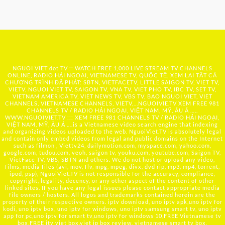
NGUOI VIET dot TV :: WATCH FREE 1,000 LIVE STREAM TV CHANNELS
ONLINE, RADIO HẢI NGOẠI, VIETNAMESE TV, QUỐC TẾ, XEM LẠI TẤT CẢ
CHƯƠNG TRÌNH ĐÃ PHÁT: SBTN, VIETFACETV, LITTLE SAIGON TV, VIET TV,
VIETV, NGUOI VIET TV, SAIGON TV, VNA TV, VIET PHO TV, IBC TV, SET TV,
VIETNAM AMERICA TV, VIET NEWS TV, VBS TV, BAO NGUOI VIET, VIET
CHANNELS, VIETNAMESE CHANNELS, VIETV,...
NGUOIVIE.TV
XEM FREE 981
CHANNELS TV / RADIO HẢI NGOẠI, VIỆT NAM, MỸ, ÂU Á …..
WWW.NGUOIVIET.TV ::: XEM FREE 981 CHANNELS TV / RADIO HẢI NGOẠI,
VIỆT NAM, MỸ, ÂU Á ….is a Vietnamese video search engine that indexing
and organizing videos uploaded to the web. NguoiViet.TV is absolutely legal
and contain only embed videos from legal and public domains on the Internet
such as filmon , Viettv24, dailymotion.com, myspace.com, yahoo.com,
google.com, tudou.com, veoh, saigon tv, youku.com, youtube.com, Saigon TV,
VietFace TV, VBS, SBTN and others. We do not host or upload any video,
films, media files (avi, mov, flv, mpg, mpeg, divx, dvd rip, mp3, mp4, torrent,
ipod, psp), NguoiViet.TV is not responsible for the accuracy, compliance,
copyright, legality, decency, or any other aspect of the content of other
linked sites. If you have any legal issues please contact appropriate media
file owners / hosters. All logos and trademarks contained herein are the
property of their respective owners. iptv download, uno iptv apk,uno iptv for
kodi, uno iptv box, uno iptv for windows, uno iptv samsung smart tv, uno iptv
app for pc,uno iptv for smart tv,uno iptv for windows 10,FREE Vietnamese tv
box,FREE itv viet box,viet ip box review, vietnamese smart tv box,