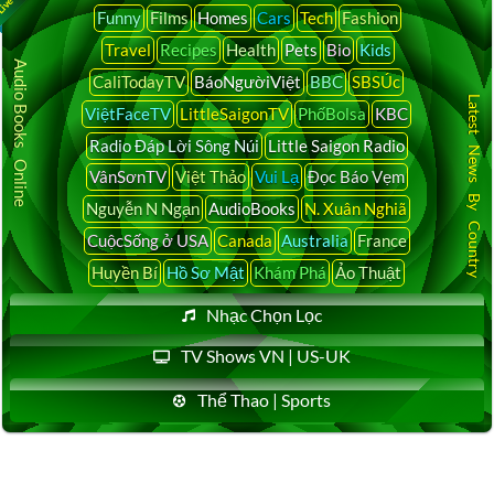
Funny
Films
Homes
Cars
Tech
Fashion
Travel
Recipes
Health
Pets
Bio
Kids
Audio Books Online
CaliTodayTV
BáoNgườiViệt
BBC
SBSÚc
Latest News By Country
ViệtFaceTV
LittleSaigonTV
PhốBolsa
KBC
Radio Đáp Lời Sông Núi
Little Saigon Radio
VânSơnTV
Việt Thảo
Vui Lạ
Đọc Báo Vẹm
Nguyễn N Ngạn
AudioBooks
N. Xuân Nghiã
CuộcSống ở USA
Canada
Australia
France
Huyền Bí
Hồ Sơ Mật
Khám Phá
Ảo Thuật
Nhạc Chọn Lọc
TV Shows VN | US-UK
Thể Thao | Sports