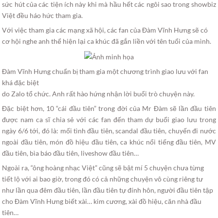
sức hút của các tiện ích này khi mà hầu hết các ngôi sao trong showbiz
Việt đều háo hức tham gia.
Với việc tham gia các mạng xã hội, các fan của Đàm Vĩnh Hưng sẽ có
cơ hội nghe anh thể hiện lại ca khúc đã gắn liền với tên tuổi của mình.
Đàm Vĩnh Hưng chuẩn bị tham gia một chương trình giao lưu với fan
khá đặc biệt
do Zalo tổ chức. Anh rất hào hứng nhận lời buổi trò chuyện này.
Đặc biệt hơn, 10 “cái đầu tiên” trong đời của Mr Đàm sẽ lần đầu tiên
được nam ca sĩ chia sẻ với các fan đến tham dự buổi giao lưu trong
ngày 6/6 tới, đó là: mối tình đầu tiên, scandal đầu tiên, chuyến đi nước
ngoài đầu tiên, món đồ hiệu đầu tiên, ca khúc nổi tiếng đầu tiên, MV
đầu tiên, bìa báo đầu tiên, liveshow đầu tiên…
Ngoài ra, “ông hoàng nhạc Việt” cũng sẽ bật mí 5 chuyện chưa từng
tiết lộ với ai bao giờ, trong đó có cả những chuyện vô cùng riêng tư
như lần qua đêm đầu tiên, lần đầu tiên tự đính hôn, người đầu tiên tập
cho Đàm Vĩnh Hưng biết xài… kim cương, xài đồ hiệu, căn nhà đầu
tiên…