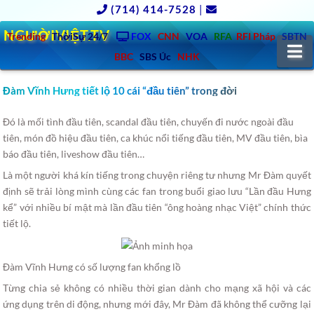
(714) 414-7528
|
NGƯỜIVIỆT.TV
Trending
ThờiSự 24/7
FOX
CNN
VOA
RFA
RFI Pháp
SBTN
N
BBC
SBS Úc
NHK
Đàm Vĩnh Hưng tiết lộ 10 cái “đầu tiên” trong đời
Đó là mối tình đầu tiên, scandal đầu tiên, chuyến đi nước ngoài đầu
tiên, món đồ hiệu đầu tiên, ca khúc nổi tiếng đầu tiên, MV đầu tiên, bìa
báo đầu tiên, liveshow đầu tiên…
Là một người khá kín tiếng trong chuyện riêng tư nhưng Mr Đàm quyết
định sẽ trải lòng mình cùng các fan trong buổi giao lưu “Lần đầu Hưng
kể” với nhiều bí mật mà lần đầu tiên “ông hoàng nhạc Việt” chính thức
tiết lộ.
Đàm Vĩnh Hưng có số lượng fan khổng lồ
Từng chia sẻ không có nhiều thời gian dành cho mạng xã hội và các
ứng dụng trên di động, nhưng mới đây, Mr Đàm đã không thể cưỡng lại