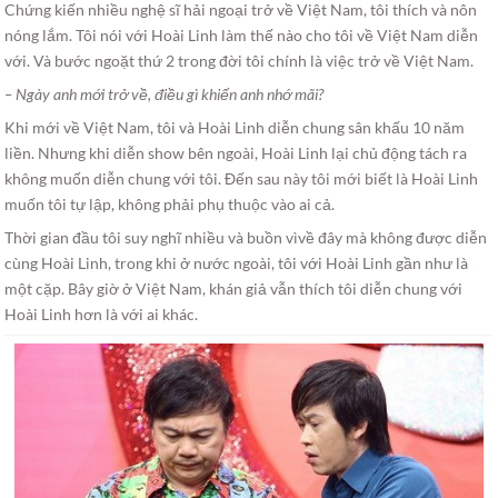
Chứng kiến nhiều nghệ sĩ hải ngoại trở về Việt Nam, tôi thích và nôn
nóng lắm. Tôi nói với Hoài Linh làm thế nào cho tôi về Việt Nam diễn
với. Và bước ngoặt thứ 2 trong đời tôi chính là việc trở về Việt Nam.
– Ngày anh mới trở về, điều gì khiến anh nhớ mãi?
Khi mới về Việt Nam, tôi và Hoài Linh diễn chung sân khấu 10 năm
liền. Nhưng khi diễn show bên ngoài, Hoài Linh lại chủ động tách ra
không muốn diễn chung với tôi. Đến sau này tôi mới biết là Hoài Linh
muốn tôi tự lập, không phải phụ thuộc vào ai cả.
Thời gian đầu tôi suy nghĩ nhiều và buồn vìvề đây mà không được diễn
cùng Hoài Linh, trong khi ở nước ngoài, tôi với Hoài Linh gần như là
một cặp. Bây giờ ở Việt Nam, khán giả vẫn thích tôi diễn chung với
Hoài Linh hơn là với ai khác.