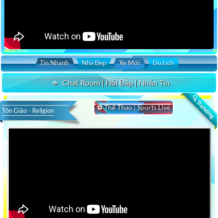
Tin Nhanh
Nhà Đẹp
Xe Mới
Du Lịch
Chat Room | Hỏi Đáp | Nhắn Tin
🔍 Trending
⚽ Thể Thao | Sports Live
Tôn Giáo - Religion