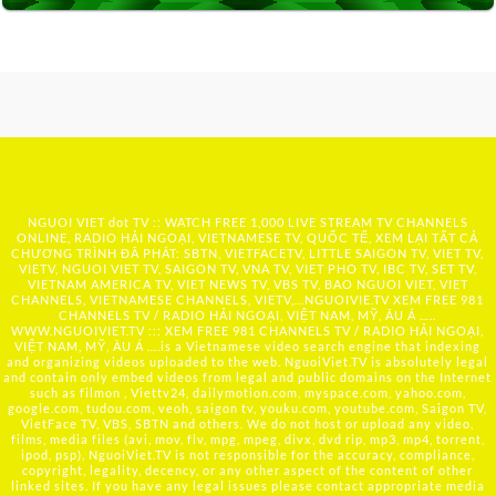
NGUOI VIET dot TV :: WATCH FREE 1,000 LIVE STREAM TV CHANNELS
ONLINE, RADIO HẢI NGOẠI, VIETNAMESE TV, QUỐC TẾ, XEM LẠI TẤT CẢ
CHƯƠNG TRÌNH ĐÃ PHÁT: SBTN, VIETFACETV, LITTLE SAIGON TV, VIET TV,
VIETV, NGUOI VIET TV, SAIGON TV, VNA TV, VIET PHO TV, IBC TV, SET TV,
VIETNAM AMERICA TV, VIET NEWS TV, VBS TV, BAO NGUOI VIET, VIET
CHANNELS, VIETNAMESE CHANNELS, VIETV,...
NGUOIVIE.TV
XEM FREE 981
CHANNELS TV / RADIO HẢI NGOẠI, VIỆT NAM, MỸ, ÂU Á …..
WWW.NGUOIVIET.TV ::: XEM FREE 981 CHANNELS TV / RADIO HẢI NGOẠI,
VIỆT NAM, MỸ, ÂU Á ….is a Vietnamese video search engine that indexing
and organizing videos uploaded to the web. NguoiViet.TV is absolutely legal
and contain only embed videos from legal and public domains on the Internet
such as filmon , Viettv24, dailymotion.com, myspace.com, yahoo.com,
google.com, tudou.com, veoh, saigon tv, youku.com, youtube.com, Saigon TV,
VietFace TV, VBS, SBTN and others. We do not host or upload any video,
films, media files (avi, mov, flv, mpg, mpeg, divx, dvd rip, mp3, mp4, torrent,
ipod, psp), NguoiViet.TV is not responsible for the accuracy, compliance,
copyright, legality, decency, or any other aspect of the content of other
linked sites. If you have any legal issues please contact appropriate media