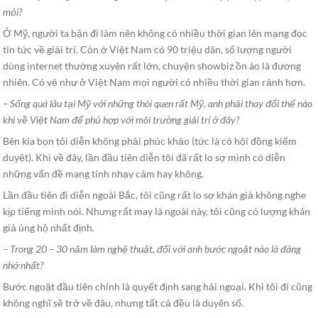
mỏi?
Ở Mỹ, người ta bận đi làm nên không có nhiều thời gian lên mạng đọc
tin tức về giải trí. Còn ở Việt Nam có 90 triệu dân, số lượng người
dùng internet thường xuyên rất lớn, chuyện showbiz ồn ào là đương
nhiên. Có vẻ như ở Việt Nam mọi người có nhiều thời gian rảnh hơn.
– Sống quá lâu tại Mỹ với những thói quen rất Mỹ, anh phải thay đổi thế nào
khi về Việt Nam để phủ hợp với môi trường giải trí ở đây?
Bên kia bọn tôi diễn không phải phúc khảo (tức là có hội đồng kiểm
duyệt). Khi về đây, lần đầu tiên diễn tôi đã rất lo sợ mình có diễn
những vấn đề mang tính nhạy cảm hay không.
Lần đầu tiên đi diễn ngoài Bắc, tôi cũng rất lo sợ khán giả không nghe
kịp tiếng mình nói. Nhưng rất may là ngoài này, tôi cũng có lượng khán
giả ủng hộ nhất định.
– Trong 20 – 30 năm làm nghệ thuật, đối với anh bước ngoặt nào là đáng
nhớ nhất?
Bước ngoặt đầu tiên chính là quyết định sang hải ngoại. Khi tôi đi cũng
không nghĩ sẽ trở về đâu, nhưng tất cả đều là duyên số.