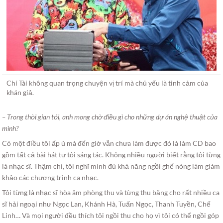
Chí Tài không quan trọng chuyện vị trí mà chủ yếu là tình cảm của
khán giả.
– Trong thời gian tới, anh mong chờ điều gì cho những dự án nghệ thuật của
mình?
Có một điều tôi ấp ủ mà đến giờ vẫn chưa làm được đó là làm CD bao
gồm tất cả bài hát tự tôi sáng tác. Không nhiều người biết rằng tôi từng
là nhạc sĩ. Thậm chí, tôi nghĩ mình đủ khả năng ngồi ghế nóng làm giám
khảo các chương trình ca nhạc.
Tôi từng là nhạc sĩ hòa âm phòng thu và từng thu băng cho rất nhiều ca
sĩ hải ngoại như Ngọc Lan, Khánh Hà, Tuấn Ngọc, Thanh Tuyền, Chế
Linh… Và mọi người đều thích tôi ngồi thu cho họ vì tôi có thể ngồi góp