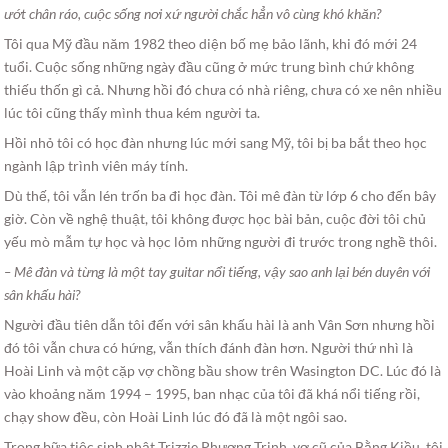
ướt chân ráo, cuộc sống nơi xứ người chắc hẳn vô cùng khó khăn?
Tôi qua Mỹ đầu năm 1982 theo diện bố mẹ bảo lãnh, khi đó mới 24
tuổi. Cuộc sống những ngày đầu cũng ở mức trung bình chứ không
thiếu thốn gì cả. Nhưng hồi đó chưa có nhà riêng, chưa có xe nên nhiều
lúc tôi cũng thấy mình thua kém người ta.
Hồi nhỏ tôi có học đàn nhưng lúc mới sang Mỹ, tôi bị ba bắt theo học
ngành lập trình viên máy tính.
Dù thế, tôi vẫn lén trốn ba đi học đàn. Tôi mê đàn từ lớp 6 cho đến bây
giờ. Còn về nghệ thuật, tôi không được học bài bản, cuộc đời tôi chủ
yếu mò mẫm tự học và học lỏm những người đi trước trong nghề thôi.
– Mê đàn và từng là một tay guitar nổi tiếng, vậy sao anh lại bén duyên với
sân khấu hài?
Người đầu tiên dẫn tôi đến với sân khấu hài là anh Vân Sơn nhưng hồi
đó tôi vẫn chưa có hứng, vẫn thích đánh đàn hơn. Người thứ nhì là
Hoài Linh và một cặp vợ chồng bầu show trên Wasington DC. Lúc đó là
vào khoảng năm 1994 – 1995, ban nhạc của tôi đã khá nổi tiếng rồi,
chạy show đều, còn Hoài Linh lúc đó đã là một ngôi sao.
Trong bữa tiệc sinh nhật Trizzie Phương Trinh, vợ cũ của Bằng Kiều, tôi