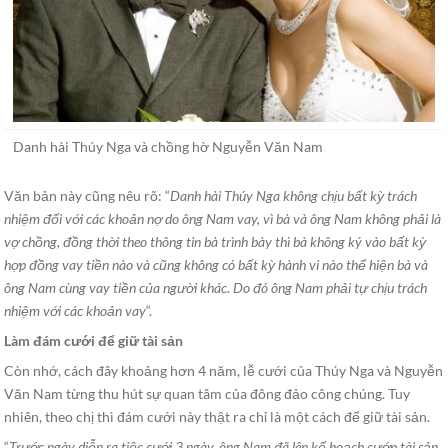
Danh hài Thúy Nga và chồng hờ Nguyễn Văn Nam
Văn bản này cũng nêu rõ: “
Danh hài Thúy Nga không chịu bất kỳ trách
nhiệm đối với các khoản nợ do ông Nam vay, vì bà và ông Nam không phải là
vợ chồng, đồng thời theo thông tin bà trình bày thì bà không ký vào bất kỳ
hợp đồng vay tiền nào và cũng không có bất kỳ hành vi nào thể hiện bà và
ông Nam cùng vay tiền của người khác. Do đó ông Nam phải tự chịu trách
nhiệm với các khoản vay
“.
Làm đám cưới để giữ tài sản
Còn nhớ, cách đây khoảng hơn 4 năm, lễ cưới của Thúy Nga và Nguyễn
Văn Nam từng thu hút sự quan tâm của đông đảo công chúng. Tuy
nhiên, theo chị thì đám cưới này thật ra chỉ là một cách để giữ tài sản.
“
Trước ngày diễn ra tiệc cưới 3 ngày, ông Nam đã lên kế hoạch cướp tài sản