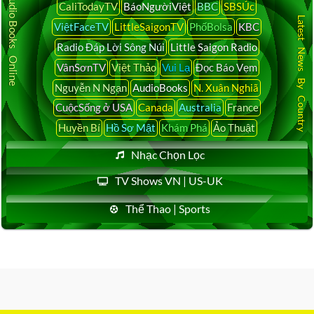
Audio Books Online
CaliTodayTV
BáoNgườiViệt
BBC
SBSÚc
Latest News By Country
ViệtFaceTV
LittleSaigonTV
PhốBolsa
KBC
Radio Đáp Lời Sông Núi
Little Saigon Radio
VânSơnTV
Việt Thảo
Vui Lạ
Đọc Báo Vẹm
Nguyễn N Ngạn
AudioBooks
N. Xuân Nghiã
CuộcSống ở USA
Canada
Australia
France
Huyền Bí
Hồ Sơ Mật
Khám Phá
Ảo Thuật
Nhạc Chọn Lọc
TV Shows VN | US-UK
Thể Thao | Sports