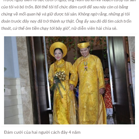
của tôi và bỏ trốn. Bởi thế tôi tổ chức đám cưới để sau này còn có bằng
chứng về mối quan hệ và giữ được tài sản. Không ngờ rằng, những gì tôi
đoán trước đây nay đã trở thành sự thật. Ông ấy sau đó đã tìm cách trốn
thoát, cứ thế ôm tiền chạy tới bây giờ
“, nữ diễn viên hài chia sẻ.
Đám cưới của hai người cách đây 4 năm