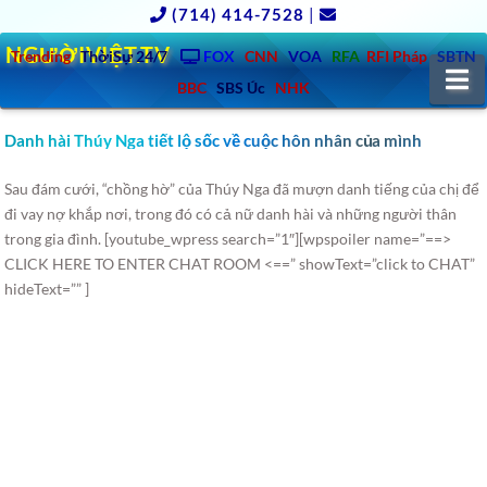
(714) 414-7528
|
NGƯỜIVIỆT.TV
Trending
ThờiSự 24/7
FOX
CNN
VOA
RFA
RFI Pháp
SBTN
N
BBC
SBS Úc
NHK
Danh hài Thúy Nga tiết lộ sốc về cuộc hôn nhân của mình
Sau đám cưới, “chồng hờ” của Thúy Nga đã mượn danh tiếng của chị để
đi vay nợ khắp nơi, trong đó có cả nữ danh hài và những người thân
trong gia đình.
[youtube_wpress search=”1″][wpspoiler name=”==>
CLICK HERE TO ENTER CHAT ROOM <==” showText=”click to CHAT”
hideText=”” ]