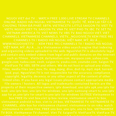
NGUOI VIET dot TV :: WATCH FREE 1,000 LIVE STREAM TV CHANNELS
ONLINE, RADIO HẢI NGOẠI, VIETNAMESE TV, QUỐC TẾ, XEM LẠI TẤT CẢ
CHƯƠNG TRÌNH ĐÃ PHÁT: SBTN, VIETFACETV, LITTLE SAIGON TV, VIET TV,
VIETV, NGUOI VIET TV, SAIGON TV, VNA TV, VIET PHO TV, IBC TV, SET TV,
VIETNAM AMERICA TV, VIET NEWS TV, VBS TV, BAO NGUOI VIET, VIET
CHANNELS, VIETNAMESE CHANNELS, VIETV,...
NGUOIVIE.TV
XEM FREE 981
CHANNELS TV / RADIO HẢI NGOẠI, VIỆT NAM, MỸ, ÂU Á …..
WWW.NGUOIVIET.TV ::: XEM FREE 981 CHANNELS TV / RADIO HẢI NGOẠI,
VIỆT NAM, MỸ, ÂU Á ….is a Vietnamese video search engine that indexing
and organizing videos uploaded to the web. NguoiViet.TV is absolutely legal
and contain only embed videos from legal and public domains on the Internet
such as filmon , Viettv24, dailymotion.com, myspace.com, yahoo.com,
google.com, tudou.com, veoh, saigon tv, youku.com, youtube.com, Saigon TV,
VietFace TV, VBS, SBTN and others. We do not host or upload any video,
films, media files (avi, mov, flv, mpg, mpeg, divx, dvd rip, mp3, mp4, torrent,
ipod, psp), NguoiViet.TV is not responsible for the accuracy, compliance,
copyright, legality, decency, or any other aspect of the content of other
linked sites. If you have any legal issues please contact appropriate media
file owners / hosters. All logos and trademarks contained herein are the
property of their respective owners. iptv download, uno iptv apk,uno iptv for
kodi, uno iptv box, uno iptv for windows, uno iptv samsung smart tv, uno iptv
app for pc,uno iptv for smart tv,uno iptv for windows 10,FREE Vietnamese tv
box,FREE itv viet box,viet ip box review, vietnamese smart tv box,
vietnamese android tv box, viet tv 24 box, VIETNAMESE TV, VIETNAMESE TV
CHANNEL, able box for vietnamese channel, vietnamese tv on roku, watch
vietnamese tv online free, FREE uno box, uno iptv, uno tv box, VIETNAMESE
TV BOX, VietNamese TV channel, Viet TV, SaigonTV, VietFaceTV, VietFace TV,