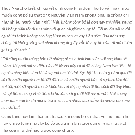
Thúy Nga cho biết, chị quyết định công khai đơn nhờ tư vấn này là bởi
muốn công bố sự thật ông Nguyễn Văn Nam không phải là chồng chị
như nhiều người vẫn nghĩ. “
Nếu không công bố lá đơn này thì nhiều người
sẽ không hiểu rõ về sự thật mối quan hệ giữa chúng tôi. Tôi muốn nói ra để
người ta tránh không cho ông Nam mượn và vay tiền nữa. Bao năm nay
chúng tôi không sống với nhau nhưng ông ấy vẫn lấy uy tín của tôi mà đi lừa
gạt người khác.
”
“
Tôi cũng muốn thông báo để những ai có ý định làm việc với ông Nam sẽ
tránh. Tôi phải nói ra điều này để lỡ sau này có ai đó bị ông Nam lừa tiền thì
họ sẽ không hiểu lầm tôi là vợ mà tìm tới đòi. Sự thật thì những năm qua đã
có rất nhiều người tìm tôi để đòi nợ, có nhiều người bày tỏ sự bực tức đối
vơi tôi, một số người thì cứ khóc lóc với tôi, họ nhờ tôi tìm cách để ông Nam
trả lại tiền cho họ vì số tiền đó họ làm bằng mồi hôi nước măt. Nói chung,
mấy năm qua tôi đã mang tiếng và bị ăn nhiều quả đắng do người đàn ông
này để lại
“.
Cũng theo nữ danh hài tiết lộ, sau khi công bố sự thật về mối quan hệ
này, chị sẽ tung nhật ký kể về quá trình bị người đàn ông này lừa gạt
nhà cửa như thế nào trước công chúng.