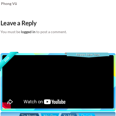
Phong Vũ
Leave a Reply
You must be
logged in
to post a comment.
Happy New Year
2026
Tin Nhanh
Nhà Đẹp
Xe Mới
Du Lịch