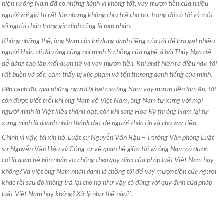
hiện ra ông Nam đã có những hành vi không tốt, vay mượn tiền của nhiều
người với giá trị rất lớn nhưng không chịu trả cho họ, trong đó có tôi và một
số người thân trong gia đình cũng là nạn nhân.
Không những thế, ông Nam còn lợi dụng danh tiếng của tôi để lừa gạt nhiều
người khác, đi đâu ông cũng nói mình là chồng của nghệ sĩ hài Thúy Nga để
dễ dàng tạo lập mối quan hệ và vay mượn tiền. Khi phát hiện ra điều này, tôi
rất buồn và sốc, cảm thấy bị xúc phạm và tổn thương danh tiếng của mình.
Bên cạnh đó, qua những người bị hại cho ông Nam vay mượn tiền làm ăn, tôi
còn được biết mỗi khi ông Nam về Việt Nam, ông Nam tự xưng với mọi
người mình là Việt kiều thành đạt, còn khi sang Hoa Kỳ thì ông Nam lại tự
xưng mình là doanh nhân thành đạt để người khác tin và cho vay tiền.
Chính vì vậy, tôi xin hỏi Luật sư Nguyễn Văn Hậu – Trưởng Văn phòng Luật
sư Nguyễn Văn Hậu và Cộng sự về quan hệ giữa tôi và ông Nam có được
coi là quan hệ hôn nhân vợ chồng theo quy định của pháp luật Việt Nam hay
không? Và việt ông Nam nhân danh là chồng tôi để vay mượn tiền của người
khác rồi sau đó không trả lại cho họ như vậy có đúng với quy định của pháp
luật Việt Nam hay không? Xử lý như thế nào?”.