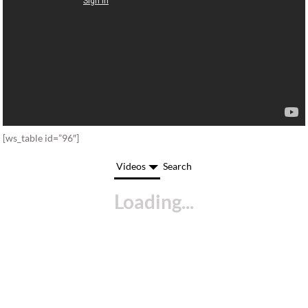
[ws_table id=”96″]
Videos
Search