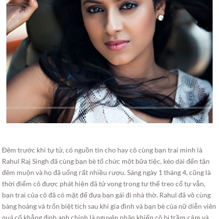
Đêm trước khi tự tử, có nguồn tin cho hay cô cùng bạn trai mình là
Rahul Raj Singh đã cùng bạn bè tổ chức một bữa tiệc, kéo dài đến tận
đêm muộn và họ đã uống rất nhiều rượu. Sáng ngày 1 tháng 4, cũng là
thời điểm cô được phát hiện đã tử vong trong tư thế treo cổ tự vẫn,
bạn trai của cô đã có mặt để đưa bạn gái đi nhà thờ. Rahul đã vô cùng
bàng hoàng và trốn biệt tích sau khi gia đình và bạn bè của nữ diễn viên
quá cố khẳng định anh chính là nguyên nhân khiến cô bị trầm cảm và