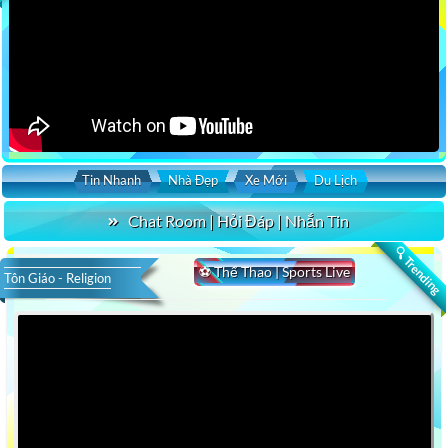
Tin Nhanh
Nhà Đẹp
Xe Mới
Du Lịch
Chat Room | Hỏi Đáp | Nhắn Tin
🔍 Trending
⚽ Thể Thao | Sports Live
Tôn Giáo - Religion