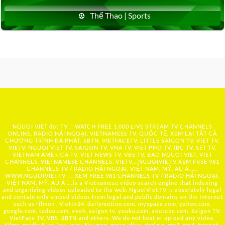
Thể Thao | Sports
NGUOI VIET dot TV :: WATCH FREE 1,000 LIVE STREAM TV CHANNELS
ONLINE, RADIO HẢI NGOẠI, VIETNAMESE TV, QUỐC TẾ, XEM LẠI TẤT CẢ
CHƯƠNG TRÌNH ĐÃ PHÁT: SBTN, VIETFACETV, LITTLE SAIGON TV, VIET TV,
VIETV, NGUOI VIET TV, SAIGON TV, VNA TV, VIET PHO TV, IBC TV, SET TV,
VIETNAM AMERICA TV, VIET NEWS TV, VBS TV, BAO NGUOI VIET, VIET
CHANNELS, VIETNAMESE CHANNELS, VIETV,...
NGUOIVIE.TV
XEM FREE 981
CHANNELS TV / RADIO HẢI NGOẠI, VIỆT NAM, MỸ, ÂU Á …..
WWW.NGUOIVIET.TV ::: XEM FREE 981 CHANNELS TV / RADIO HẢI NGOẠI,
VIỆT NAM, MỸ, ÂU Á ….is a Vietnamese video search engine that indexing
and organizing videos uploaded to the web. NguoiViet.TV is absolutely legal
and contain only embed videos from legal and public domains on the Internet
such as filmon , Viettv24, dailymotion.com, myspace.com, yahoo.com,
google.com, tudou.com, veoh, saigon tv, youku.com, youtube.com, Saigon TV,
VietFace TV, VBS, SBTN and others. We do not host or upload any video,
films, media files (avi, mov, flv, mpg, mpeg, divx, dvd rip, mp3, mp4, torrent,