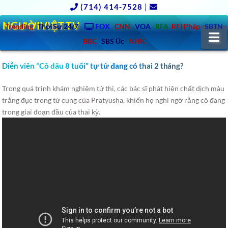
(714) 414-7528
|
NGƯỜIVIỆT.TV
Trending
ThờiSự 24/7
FOX
CNN
VOA
RFA
RFI Pháp
SBTN
N
BBC
SBS Úc
NHK
Diễn viên “Cô dâu 8 tuổi” tự tử đang có thai 2 tháng?
Trong quá trình khám nghiệm tử thi, các bác sĩ phát hiện chất dịch màu
trắng đục trong tử cung của Pratyusha, khiến họ nghi ngờ rằng cô đang
trong giai đoạn đầu của thai kỳ.