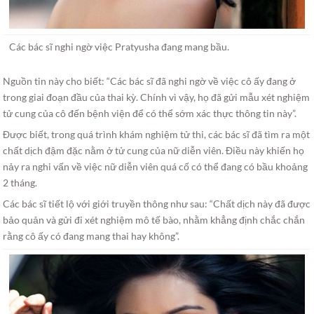
Các bác sĩ nghi ngờ việc Pratyusha đang mang bầu.
Nguồn tin này cho biết: “Các bác sĩ đã nghi ngờ về việc cô ấy đang ở
trong giai đoạn đầu của thai kỳ. Chính vì vậy, họ đã gửi mẫu xét nghiệm
tử cung của cô đến bệnh viện để có thể sớm xác thực thông tin này”.
Được biết, trong quá trình khám nghiệm tử thi, các bác sĩ đã tìm ra một
chất dịch đậm đặc nằm ở tử cung của nữ diễn viên. Điều này khiến họ
nảy ra nghi vấn về việc nữ diễn viên quá cố có thể đang có bầu khoảng
2 tháng.
Các bác sĩ tiết lộ với giới truyền thông như sau: “Chất dịch này đã được
bảo quản và gửi đi xét nghiệm mô tế bào, nhằm khẳng định chắc chắn
rằng cô ấy có đang mang thai hay không”.