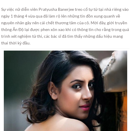
Sự việc nữ diễn viên Pratyusha Banerjee treo cổ tự tử tại nhà riêng vào
ngày 1 tháng 4 vừa qua đã làm rộ lên những tin đồn xung quanh về
nguyên nhân gây nên cái chết thương tâm của cô. Mới đây, giới truyền
thông Ấn Độ lại được phen xôn xao khi có thông tin cho rằng trong quá
trình xét nghiệm tử thi, các bác sĩ đã tìm thấy những dấu hiệu mang
thai thời kỳ đầu.