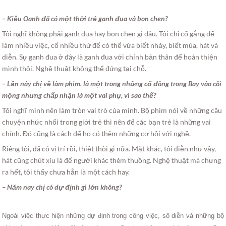
– Kiều Oanh đã có một thời trẻ ganh đua và bon chen?
Tôi nghĩ không phải ganh đua hay bon chen gì đâu. Tôi chỉ cố gắng để
làm nhiều việc, cố nhiều thứ để có thể vừa biết nhảy, biết múa, hát và
diễn. Sự ganh đua ở đây là ganh đua với chính bản thân để hoàn thiện
mình thôi. Nghệ thuật không thể đứng tại chỗ.
– Lần này chị về làm phim, là một trong những cổ đông trong Bay vào cõi
mộng nhưng chấp nhận là một vai phụ, vì sao thế?
Tôi nghĩ mình nên làm tròn vai trò của mình. Bộ phim nói về những câu
chuyện nhức nhối trong giới trẻ thì nên để các bạn trẻ là những vai
chính. Đó cũng là cách để họ có thêm những cơ hội với nghề.
Riêng tôi, đã có vị trí rồi, thiệt thòi gì nữa. Mặt khác, tôi diễn như vậy,
hát cũng chút xíu là để người khác thèm thuồng. Nghệ thuật mà chưng
ra hết, tôi thấy chưa hẳn là một cách hay.
– Năm nay chị có dự định gì lớn không?
Ngoài việc thực hiện những dự định trong công việc, sô diễn và những bộ