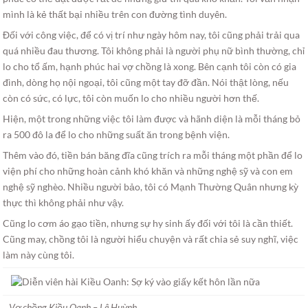
mình là kẻ thất bại nhiều trên con đường tình duyên.
Đối với công việc, để có vị trí như ngày hôm nay, tôi cũng phải trải qua
quá nhiều đau thương. Tôi không phải là người phụ nữ bình thường, chỉ
lo cho tổ ấm, hạnh phúc hai vợ chồng là xong. Bên cạnh tôi còn có gia
đình, dòng họ nội ngoại, tôi cũng một tay đỡ đần. Nói thật lòng, nếu
còn có sức, có lực, tôi còn muốn lo cho nhiều người hơn thế.
Hiện, một trong những việc tôi làm được và hãnh diện là mỗi tháng bỏ
ra 500 đô la để lo cho những suất ăn trong bệnh viện.
Thêm vào đó, tiền bán băng đĩa cũng trích ra mỗi tháng một phần để lo
viện phí cho những hoàn cảnh khó khăn và những nghệ sỹ và con em
nghệ sỹ nghèo. Nhiều người bảo, tôi có Mạnh Thường Quân nhưng kỳ
thực thì không phải như vậy.
Cũng lo cơm áo gạo tiền, nhưng sự hy sinh ấy đối với tôi là cần thiết.
Cũng may, chồng tôi là người hiểu chuyện và rất chia sẻ suy nghĩ, việc
làm này cùng tôi.
Vợ chồng Kiều Oanh – Lê Huỳnh.