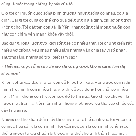
cũng là một trong những áy náy của tôi.
Giờ tôi chỉ muốn cuộc sống bình thường nhưng sống có nhau, có gia
đình. Cái gì tôi cũng có thể cho qua để giữ gìn gia đình, chỉ sợ ông trời
không cho. Tôi đặt tên con gái là Yến Khang cũng chỉ mong muốn con
như con chim yến mạnh khỏe vậy thôi.
Bao dung, rộng lượng với đời sống sẽ có nhiều thứ. Tôi chứng kiến rất
nhiều vợ chồng, yêu nhau nhiều lắm nhưng vẫn chia tay vì số phận.
Thương lắm, nhưng số trời biết làm sao?
– Thế nên, cuộc sống của chị giờ chỉ có nụ cười, không cái gì làm chị
khóc nữa?
Không phải vậy đâu, giờ tôi còn dễ khóc hơn xưa. Hồi trước còn nghĩ
mình trẻ, mình còn nhiều thứ, giờ thì dễ xúc động hơn, nỗi sợ nhiều
hơn. Mình không còn trẻ, còn sức để tự tin nữa. Giờ chỉ có chuyện là
nước mắt tràn ra. Nỗi niềm như những giọt nước, cứ thả vào chiếc cốc
đầy là tràn ra.
Nhưng có khó khăn đến mấy thì cũng không thể đánh gục tôi vì tôi đã
có mục tiêu sống là con mình. Tôi vẫn nói, con là con mình, chồng có
thể là người ta. Cứ chuẩn bị trước như thế cho tinh thần thoải mái.