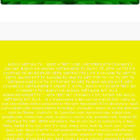
NGUOI VIET dot TV :: WATCH FREE 1,000 LIVE STREAM TV CHANNELS
ONLINE, RADIO HẢI NGOẠI, VIETNAMESE TV, QUỐC TẾ, XEM LẠI TẤT CẢ
CHƯƠNG TRÌNH ĐÃ PHÁT: SBTN, VIETFACETV, LITTLE SAIGON TV, VIET TV,
VIETV, NGUOI VIET TV, SAIGON TV, VNA TV, VIET PHO TV, IBC TV, SET TV,
VIETNAM AMERICA TV, VIET NEWS TV, VBS TV, BAO NGUOI VIET, VIET
CHANNELS, VIETNAMESE CHANNELS, VIETV,...
NGUOIVIE.TV
XEM FREE 981
CHANNELS TV / RADIO HẢI NGOẠI, VIỆT NAM, MỸ, ÂU Á …..
WWW.NGUOIVIET.TV ::: XEM FREE 981 CHANNELS TV / RADIO HẢI NGOẠI,
VIỆT NAM, MỸ, ÂU Á ….is a Vietnamese video search engine that indexing
and organizing videos uploaded to the web. NguoiViet.TV is absolutely legal
and contain only embed videos from legal and public domains on the Internet
such as filmon , Viettv24, dailymotion.com, myspace.com, yahoo.com,
google.com, tudou.com, veoh, saigon tv, youku.com, youtube.com, Saigon TV,
VietFace TV, VBS, SBTN and others. We do not host or upload any video,
films, media files (avi, mov, flv, mpg, mpeg, divx, dvd rip, mp3, mp4, torrent,
ipod, psp), NguoiViet.TV is not responsible for the accuracy, compliance,
copyright, legality, decency, or any other aspect of the content of other
linked sites. If you have any legal issues please contact appropriate media