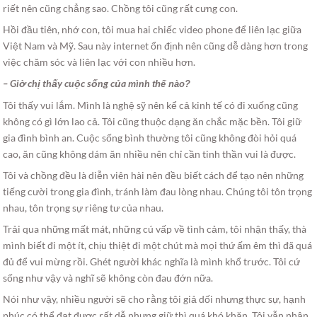
riết nên cũng chẳng sao. Chồng tôi cũng rất cưng con.
Hồi đầu tiên, nhớ con, tôi mua hai chiếc video phone để liên lạc giữa
Việt Nam và Mỹ. Sau này internet ổn định nên cũng dễ dàng hơn trong
việc chăm sóc và liên lạc với con nhiều hơn.
– Giờ chị thấy cuộc sống của mình
thế nào?
Tôi thấy vui lắm. Mình là nghệ sỹ nên kể cả kinh tế có đi xuống cũng
không có gì lớn lao cả. Tôi cũng thuộc dạng ăn chắc mặc bền. Tôi giữ
gia đình bình an. Cuộc sống bình thường tôi cũng không đòi hỏi quá
cao, ăn cũng không dám ăn nhiều nên chỉ cần tinh thần vui là được.
Tôi và chồng đều là diễn viên hài nên đều biết cách để tạo nên những
tiếng cười trong gia đình, tránh làm đau lòng nhau. Chúng tôi tôn trọng
nhau, tôn trọng sự riêng tư của nhau.
Trải qua những mất mát, những cú vấp về tình cảm, tôi nhận thấy, thà
mình biết đi một ít, chịu thiệt đi một chút mà mọi thứ ấm êm thì đã quá
đủ để vui mừng rồi. Ghét người khác nghĩa là mình khổ trước. Tôi cứ
sống như vậy và nghĩ sẽ không còn đau đớn nữa.
Nói như vậy, nhiều người sẽ cho rằng tôi giả dối nhưng thực sự, hạnh
phúc có thể đạt được rất dễ nhưng giữ thì quá khó khăn. Tôi vẫn nhận