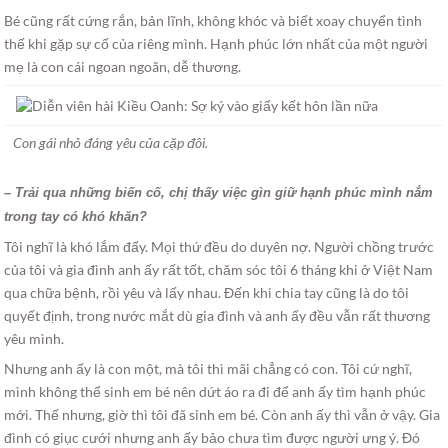
Bé cũng rất cứng rắn, bản lĩnh, không khóc và biết xoay chuyển tình
thế khi gặp sự cố của riêng mình. Hạnh phúc lớn nhất của một người
mẹ là con cái ngoan ngoãn, dễ thương.
Con gái nhỏ đáng yêu của cặp đôi.
– Trải qua những biến cố, chị thấy việc gìn giữ hạnh phúc mình nắm
trong tay có khó khăn?
Tôi nghĩ là khó lắm đấy. Mọi thứ đều do duyên nợ. Người chồng trước
của tôi và gia đình anh ấy rất tốt, chăm sóc tôi 6 tháng khi ở Việt Nam
qua chữa bệnh, rồi yêu và lấy nhau. Đến khi chia tay cũng là do tôi
quyết định, trong nước mắt dù gia đình và anh ấy đều vẫn rất thương
yêu mình.
Nhưng anh ấy là con một, mà tôi thì mãi chẳng có con. Tôi cứ nghĩ,
mình không thể sinh em bé nên dứt áo ra đi để anh ấy tìm hạnh phúc
mới. Thế nhưng, giờ thì tôi đã sinh em bé. Còn anh ấy thì vẫn ở vậy. Gia
đình có giục cưới nhưng anh ấy bảo chưa tìm được người ưng ý. Đó