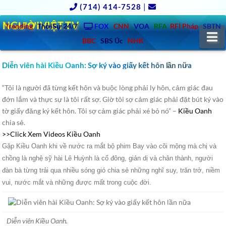
(714) 414-7528
|
NGƯỜIVIỆT.TV
Trending
ThờiSự 24/7
FOX
CNN
VOA
RFA
RFI Pháp
SBTN
N
BBC
SBS Úc
NHK
Diễn viên hài Kiều Oanh: Sợ ký vào giấy kết hôn lần nữa
“Tôi là người đã từng kết hôn và buộc lòng phải ly hôn, cảm giác đau
đớn lắm và thực sự là tôi rất sợ. Giờ tôi sợ cảm giác phải đặt bút ký vào
tờ giấy đăng ký kết hôn. Tôi sợ cảm giác phải xé bỏ nó” –
Kiều Oanh
chia sẻ.
>>Click Xem Videos Kiều Oanh
Gặp Kiều Oanh khi về nước ra mắt bộ phim Bay vào cõi mộng mà chị và
chồng là nghệ sỹ hài Lê Huỳnh là cổ đông, giản dị và chân thành, người
đàn bà từng trải qua nhiều sóng gió chia sẻ những nghĩ suy, trăn trở, niềm
vui, nước mắt và những được mất trong cuộc đời.
Diễn viên Kiều Oanh.