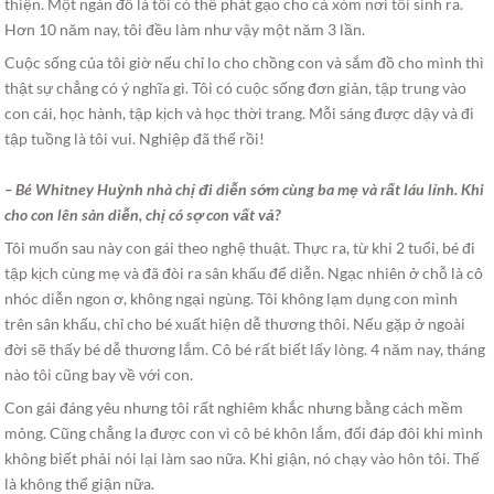
thiện. Một ngàn đô là tôi có thể phát gạo cho cả xóm nơi tôi sinh ra.
Hơn 10 năm nay, tôi đều làm như vậy một năm 3 lần.
Cuộc sống của tôi giờ nếu chỉ lo cho chồng con và sắm đồ cho mình thì
thật sự chẳng có ý nghĩa gì. Tôi có cuộc sống đơn giản, tập trung vào
con cái, học hành, tập kịch và học thời trang. Mỗi sáng được dậy và đi
tập tuồng là tôi vui. Nghiệp đã thế rồi!
– Bé Whitney Huỳnh nhà chị đi diễn sớm cùng ba mẹ và rất láu lỉnh. Khi
cho con lên sàn diễn, chị có sợ con vất vả?
Tôi muốn sau này con gái theo nghệ thuật. Thực ra, từ khi 2 tuổi, bé đi
tập kịch cùng mẹ và đã đòi ra sân khấu để diễn. Ngạc nhiên ở chỗ là cô
nhóc diễn ngon ơ, không ngại ngùng. Tôi không lạm dụng con mình
trên sân khấu, chỉ cho bé xuất hiện dễ thương thôi. Nếu gặp ở ngoài
đời sẽ thấy bé dễ thương lắm. Cô bé rất biết lấy lòng. 4 năm nay, tháng
nào tôi cũng bay về với con.
Con gái đáng yêu nhưng tôi rất nghiêm khắc nhưng bằng cách mềm
mỏng. Cũng chẳng la được con vì cô bé khôn lắm, đối đáp đôi khi mình
không biết phải nói lại làm sao nữa. Khi giận, nó chạy vào hôn tôi. Thế
là không thể giận nữa.