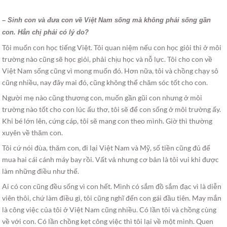
– Sinh con và đưa con về Việt Nam sống mà không phải sống gần
con. Hẳn chị phải có lý do?
Tôi muốn con học tiếng Việt. Tôi quan niệm nếu con học giỏi thì ở môi
trường nào cũng sẽ học giỏi, phải chịu học và nỗ lực. Tôi cho con về
Việt Nam sống cũng vì mong muốn đó. Hơn nữa, tôi và chồng chạy sô
cũng nhiều, nay đây mai đó, cũng không thể chăm sóc tốt cho con.
Người mẹ nào cũng thương con, muốn gần gũi con nhưng ở môi
trường nào tốt cho con lúc ấu thơ, tôi sẽ để con sống ở môi trường ấy.
Khi bé lớn lên, cứng cáp, tôi sẽ mang con theo mình. Giờ thì thường
xuyên về thăm con.
Tôi cứ nói đùa, thăm con, đi lại Việt Nam và Mỹ, số tiền cũng đủ để
mua hai cái cánh máy bay rồi. Vất vả nhưng cơ bản là tôi vui khi được
làm những điều như thế.
Ai có con cũng đều sống vì con hết. Mình có sắm đồ sắm đạc vì là diễn
viên thôi, chứ làm điều gì, tôi cũng nghĩ đến con gái đầu tiên. May mắn
là công việc của tôi ở Việt Nam cũng nhiều. Có lần tôi và chồng cùng
về với con. Có lần chồng kẹt công việc thì tôi lại về một mình. Quen