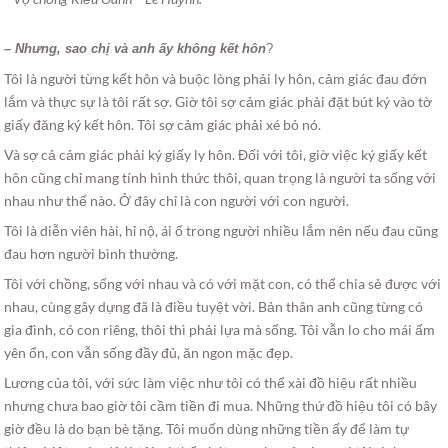
– Nhưng, sao chị và anh ấy không kết hôn
?
Tôi là người từng kết hôn và buộc lòng phải ly hôn, cảm giác đau đớn
lắm và thực sự là tôi rất sợ. Giờ tôi sợ cảm giác phải đặt bút ký vào tờ
giấy đăng ký kết hôn. Tôi sợ cảm giác phải xé bỏ nó.
Và sợ cả cảm giác phải ký giấy ly hôn. Đối với tôi, giờ việc ký giấy kết
hôn cũng chỉ mang tính hình thức thôi, quan trọng là người ta sống với
nhau như thế nào. Ở đây chỉ là con người với con người.
Tôi là diễn viên hài, hỉ nộ, ái ố trong người nhiều lắm nên nếu đau cũng
đau hơn người bình thường.
Tôi với chồng, sống với nhau và có với mặt con, có thể chia sẻ được với
nhau, cùng gây dựng đã là điều tuyệt vời. Bản thân anh cũng từng có
gia đình, có con riêng, thôi thì phải lựa mà sống. Tôi vẫn lo cho mái ấm
yên ổn, con vẫn sống đầy đủ, ăn ngon mặc đẹp.
Lương của tôi, với sức làm việc như tôi có thể xài đồ hiệu rất nhiều
nhưng chưa bao giờ tôi cầm tiền đi mua. Những thứ đồ hiệu tôi có bây
giờ đều là do bạn bè tặng. Tôi muốn dùng những tiền ấy để làm tự