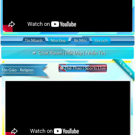
Tin Nhanh
Nhà Đẹp
Xe Mới
Du Lịch
Chat Room | Hỏi Đáp | Nhắn Tin
🔍 Trending
⚽ Thể Thao | Sports Live
Tôn Giáo - Religion