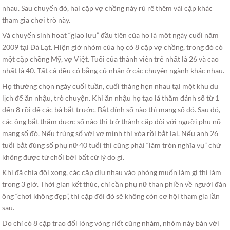
nhau. Sau chuyến đó, hai cặp vợ chồng này rủ rê thêm vài cặp khác
tham gia chơi trò này.
Và chuyến sinh hoạt “giao lưu” đầu tiên của họ là một ngày cuối năm
2009 tại Đà Lạt. Hiện giờ nhóm của họ có 8 cặp vợ chồng, trong đó có
một cặp chồng Mỹ, vợ Việt. Tuổi của thành viên trẻ nhất là 26 và cao
nhất là 40. Tất cả đều có bằng cử nhân ở các chuyên ngành khác nhau.
Họ thường chọn ngày cuối tuần, cuối tháng hẹn nhau tại một khu du
lịch để ăn nhậu, trò chuyện. Khi ăn nhậu họ tạo lá thăm đánh số từ 1
đến 8 rồi để các bà bắt trước. Bắt dính số nào thì mang số đó. Sau đó,
các ông bắt thăm được số nào thì trở thành cặp đôi với người phụ nữ
mang số đó. Nếu trùng số với vợ mình thì xóa rồi bắt lại. Nếu anh 26
tuổi bắt đúng số phụ nữ 40 tuổi thì cũng phải “làm tròn nghĩa vụ” chứ
không được từ chối bởi bất cứ lý do gì.
Khi đã chia đôi xong, các cặp dìu nhau vào phòng muốn làm gì thì làm
trong 3 giờ. Thời gian kết thúc, chỉ cần phụ nữ than phiền về người đàn
ông “chơi không đẹp”, thì cặp đôi đó sẽ không còn cơ hội tham gia lần
sau.
Do chỉ có 8 cặp trao đổi lòng vòng riết cũng nhàm, nhóm này bàn với