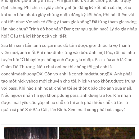
không lưu giữ thông tin này”, Phi giải thích. Và để chứng tỏ đó là quy
định chung, Phi chìa ra giấy chứng nhận đăng ký kết hôn của họ. Sau
khi xem bản photo giấy chứng nhận đăng ký kết hôn, Phi hỏi thêm vài
chi tiết như: Vợ anh có đồng ý tham gia không? Đã từng tham gia swing
lần nào chưa? Trình độ học vấn? Đang cư ngụ quận nào? Lý do gia nhập
hội? Câu trả lời không cần chi tiết.
Sau khi xem tấm ảnh cô gái mặc đồ tắm được giới thiệu là vợ thành
viên mới, ánh mắt Phi như dính cứng vào bức ảnh một lúc, rồi nói như
tuyên bố: “Ố khày! Vợ chồng anh được gia nhập. Pass của anh là Con
Chim Dễ Thương. Nếu chat online thì chúng tôi gọi anh là
conchimdethuongOX. Còn vợ anh là conchimdethuongBX. Anh phải
tạo một nick yahoo mới chuyển cho tôi. Nick yahoo không được trùng
với pass. Khi nào sinh hoạt, chúng tôi sẽ thông báo cho anh qua mail.
Nếu người nhắn tin gọi không đúng pass, anh đừng trả lời. Khi nhận
được mail yêu cầu gặp nhau chỗ cũ thì anh phải hiểu chỗ cũ tức là
quán cà phê X ở Bàu Cát, Tân Bình. Xem mail xong phải xóa ngay”.