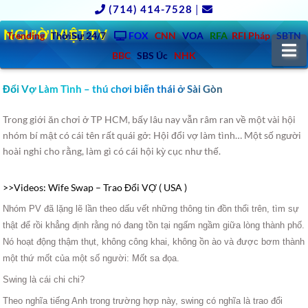
(714) 414-7528
|
NGƯỜIVIỆT.TV
Trending
ThờiSự 24/7
FOX
CNN
VOA
RFA
RFI Pháp
SBTN
N
BBC
SBS Úc
NHK
Đổi Vợ Làm Tình – thú chơi biến thái ở Sài Gòn
Trong giới ăn chơi ở TP HCM, bấy lâu nay vẫn râm ran về một vài hội
nhóm bí mật có cái tên rất quái gở: Hội đổi vợ làm tình… Một số người
hoài nghi cho rằng, làm gì có cái hội kỳ cục như thế.
>>Videos: Wife Swap – Trao Đổi VỢ ( USA )
Nhóm PV đã lặng lẽ lần theo dấu vết những thông tin đồn thổi trên, tìm sự
thật để rồi khẳng định rằng nó đang tồn tại ngấm ngầm giữa lòng thành phố.
Nó hoạt động thậm thụt, không công khai, không ồn ào và được bơm thành
một thứ mốt của một số người: Mốt sa đọa.
Swing là cái chi chi?
Theo nghĩa tiếng Anh trong trường hợp này, swing có nghĩa là trao đổi