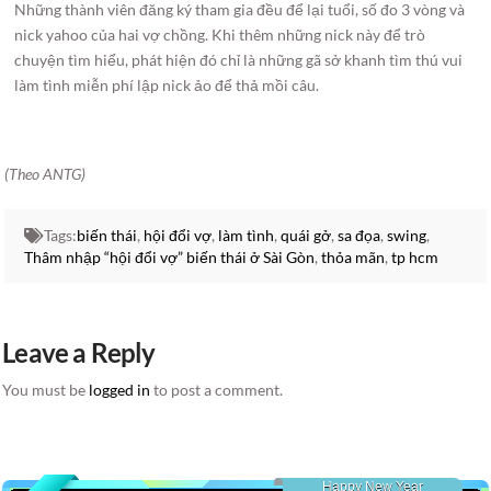
Những thành viên đăng ký tham gia đều để lại tuổi, số đo 3 vòng và
nick yahoo của hai vợ chồng. Khi thêm những nick này để trò
chuyện tìm hiểu, phát hiện đó chỉ là những gã sở khanh tìm thú vui
làm tình miễn phí lập nick ảo để thả mồi câu.
(Theo ANTG)
Tags:
biến thái
,
hội đổi vợ
,
làm tình
,
quái gở
,
sa đọa
,
swing
,
Thâm nhập “hội đổi vợ” biến thái ở Sài Gòn
,
thỏa mãn
,
tp hcm
Leave a Reply
You must be
logged in
to post a comment.
Happy New Year