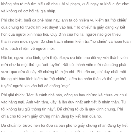
không nên tò mò tìm hiểu về nhau. Ai vi phạm, đuổi ngay ra khỏi cuộc chơi
và không có cơ hội tái gia nhập.
Phi cho biết, buổi cà phê hôm nay, anh ta có nhiệm vụ kiểm tra “hộ chiếu”
của chúng tôi trước khi xét duyệt vào hội. “Hộ chiếu” là giấy đăng ký kết
hôn của người xin nhập hội. Quy định của hội là, người nào giới thiệu
thành viên mới, người đó chịu trách nhiệm kiểm tra “hộ chiếu” và hoàn toàn
chịu trách nhiệm về người mới.
Đổi lại, người bảo lãnh, giới thiệu được ưu tiên trao đổi vợ với thành viên
mới như là một thủ tục “xét tuyển”. Bất cứ thành viên mới nào cũng phải
vượt qua cửa ải này để chứng tỏ thiện chí. Phi trấn an, chỉ duy nhất một
lần người bảo lãnh kiểm tra “hộ chiếu”, kiểm tra nhân thân và thủ tục “xét
tuyển” người xin vào hội để chống “mọt”.
Phi giải thích: “Mọt là cánh nhà báo, công an hay những kẻ chưa vợ chui
vào hàng ngũ. Anh yên tâm, đây là lần duy nhất anh tiết lộ nhân thân. Tụi
tôi không lưu giữ thông tin này”. Để chứng tỏ đó là quy định chung, Phi
chìa cho tôi xem giấy chứng nhận đăng ký kết hôn của họ.
Đã chuẩn bị trước nên tôi đưa ra bản phô tô giấy chứng nhận đăng ký kết