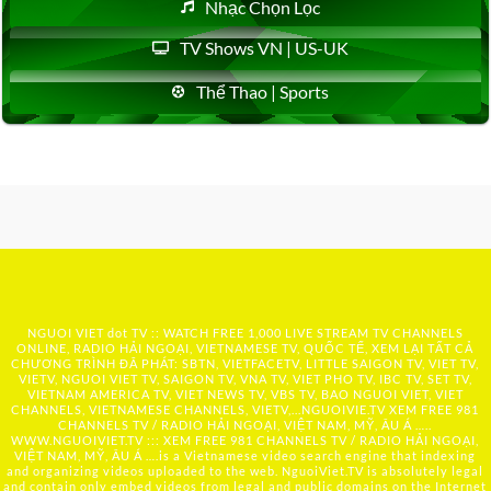
Nhạc Chọn Lọc
TV Shows VN | US-UK
Thể Thao | Sports
NGUOI VIET dot TV :: WATCH FREE 1,000 LIVE STREAM TV CHANNELS
ONLINE, RADIO HẢI NGOẠI, VIETNAMESE TV, QUỐC TẾ, XEM LẠI TẤT CẢ
CHƯƠNG TRÌNH ĐÃ PHÁT: SBTN, VIETFACETV, LITTLE SAIGON TV, VIET TV,
VIETV, NGUOI VIET TV, SAIGON TV, VNA TV, VIET PHO TV, IBC TV, SET TV,
VIETNAM AMERICA TV, VIET NEWS TV, VBS TV, BAO NGUOI VIET, VIET
CHANNELS, VIETNAMESE CHANNELS, VIETV,...
NGUOIVIE.TV
XEM FREE 981
CHANNELS TV / RADIO HẢI NGOẠI, VIỆT NAM, MỸ, ÂU Á …..
WWW.NGUOIVIET.TV ::: XEM FREE 981 CHANNELS TV / RADIO HẢI NGOẠI,
VIỆT NAM, MỸ, ÂU Á ….is a Vietnamese video search engine that indexing
and organizing videos uploaded to the web. NguoiViet.TV is absolutely legal
and contain only embed videos from legal and public domains on the Internet