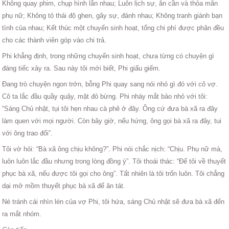
Không quay phim, chụp hình lẫn nhau; Luôn lịch sự, ân cần và thỏa mãn
phụ nữ; Không tỏ thái độ ghen, gây sự, đánh nhau; Không tranh giành bạn
tình của nhau; Kết thúc một chuyến sinh hoạt, tổng chi phí được phân đều
cho các thành viên góp vào chi trả.
Phi khẳng định, trong những chuyến sinh hoạt, chưa từng có chuyện gì
đáng tiếc xảy ra. Sau này tôi mới biết, Phi giấu giếm.
Đang trò chuyện ngon trớn, bỗng Phi quay sang nói nhỏ gì đó với cô vợ.
Cô ta lắc đầu quầy quậy, mặt đỏ bừng. Phi nháy mắt bảo nhỏ với tôi:
“Sáng Chủ nhật, tụi tôi hẹn nhau cà phê ở đây. Ông cứ đưa bà xã ra đây
làm quen với mọi người. Còn bây giờ, nếu hứng, ông gọi bà xã ra đây, tui
với ông trao đổi”.
Tôi vờ hỏi: “Bà xã ông chịu không?”. Phi nói chắc nịch: “Chịu. Phụ nữ mà,
luôn luôn lắc đầu nhưng trong lòng đồng ý”. Tôi thoái thác: “Để tôi về thuyết
phục bà xã, nếu được tôi gọi cho ông”. Tất nhiên là tôi trốn luôn. Tôi chẳng
dại mở mồm thuyết phục bà xã để ăn tát.
Né tránh cái nhìn lén của vợ Phi, tôi hứa, sáng Chủ nhật sẽ đưa bà xã đến
ra mắt nhóm.