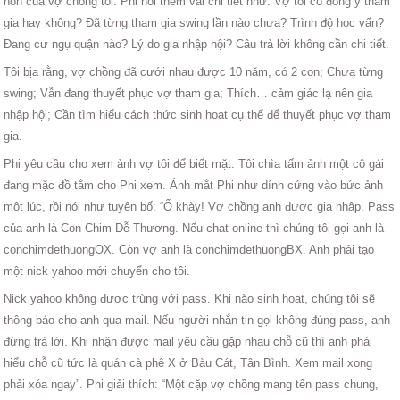
hôn của vợ chồng tôi. Phi hỏi thêm vài chi tiết như: Vợ tôi có đồng ý tham
gia hay không? Đã từng tham gia swing lần nào chưa? Trình độ học vấn?
Đang cư ngụ quận nào? Lý do gia nhập hội? Câu trả lời không cần chi tiết.
Tôi bịa rằng, vợ chồng đã cưới nhau được 10 năm, có 2 con; Chưa từng
swing; Vẫn đang thuyết phục vợ tham gia; Thích… cảm giác lạ nên gia
nhập hội; Cần tìm hiểu cách thức sinh hoạt cụ thể để thuyết phục vợ tham
gia.
Phi yêu cầu cho xem ảnh vợ tôi để biết mặt. Tôi chìa tấm ảnh một cô gái
đang mặc đồ tắm cho Phi xem. Ánh mắt Phi như dính cứng vào bức ảnh
một lúc, rồi nói như tuyên bố: “Ố khày! Vợ chồng anh được gia nhập. Pass
của anh là Con Chim Dễ Thương. Nếu chat online thì chúng tôi gọi anh là
conchimdethuongOX. Còn vợ anh là conchimdethuongBX. Anh phải tạo
một nick yahoo mới chuyển cho tôi.
Nick yahoo không được trùng với pass. Khi nào sinh hoạt, chúng tôi sẽ
thông báo cho anh qua mail. Nếu người nhắn tin gọi không đúng pass, anh
đừng trả lời. Khi nhận được mail yêu cầu gặp nhau chỗ cũ thì anh phải
hiểu chỗ cũ tức là quán cà phê X ở Bàu Cát, Tân Bình. Xem mail xong
phải xóa ngay”. Phi giải thích: “Một cặp vợ chồng mang tên pass chung,