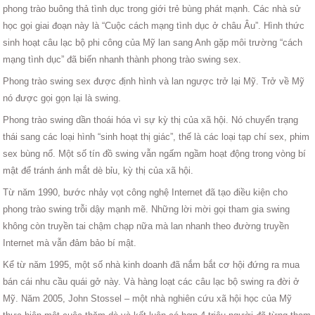
phong trào buông thả tình dục trong giới trẻ bùng phát mạnh. Các nhà sử
học gọi giai đoạn này là “Cuộc cách mạng tình dục ở châu Âu”. Hình thức
sinh hoạt câu lạc bộ phi công của Mỹ lan sang Anh gặp môi trường “cách
mạng tình dục” đã biến nhanh thành phong trào swing sex.
Phong trào swing sex được định hình và lan ngược trở lại Mỹ. Trở về Mỹ
nó được gọi gọn lại là swing.
Phong trào swing dần thoái hóa vì sự kỳ thị của xã hội. Nó chuyển trạng
thái sang các loại hình “sinh hoạt thị giác”, thế là các loại tạp chí sex, phim
sex bùng nổ. Một số tín đồ swing vẫn ngấm ngầm hoạt động trong vòng bí
mật để tránh ánh mắt dè bỉu, kỳ thị của xã hội.
Từ năm 1990, bước nhảy vọt công nghệ Internet đã tạo điều kiện cho
phong trào swing trỗi dậy mạnh mẽ. Những lời mời gọi tham gia swing
không còn truyền tai chậm chạp nữa mà lan nhanh theo đường truyền
Internet mà vẫn đảm bảo bí mật.
Kể từ năm 1995, một số nhà kinh doanh đã nắm bắt cơ hội đứng ra mua
bán cái nhu cầu quái gở này. Và hàng loạt các câu lạc bộ swing ra đời ở
Mỹ. Năm 2005, John Stossel – một nhà nghiên cứu xã hội học của Mỹ