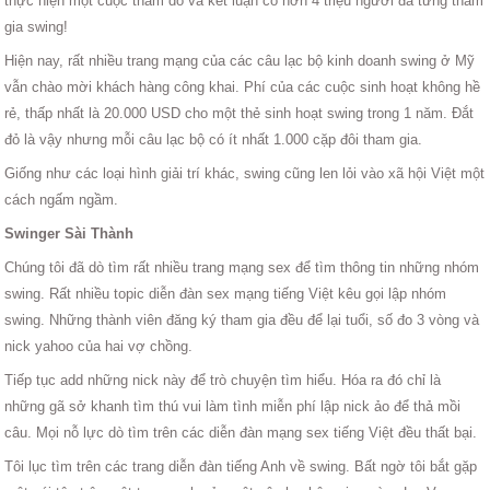
thực hiện một cuộc thăm dò và kết luận có hơn 4 triệu người đã từng tham
gia swing!
Hiện nay, rất nhiều trang mạng của các câu lạc bộ kinh doanh swing ở Mỹ
vẫn chào mời khách hàng công khai. Phí của các cuộc sinh hoạt không hề
rẻ, thấp nhất là 20.000 USD cho một thẻ sinh hoạt swing trong 1 năm. Đắt
đỏ là vậy nhưng mỗi câu lạc bộ có ít nhất 1.000 cặp đôi tham gia.
Giống như các loại hình giải trí khác, swing cũng len lỏi vào xã hội Việt một
cách ngấm ngầm.
Swinger Sài Thành
Chúng tôi đã dò tìm rất nhiều trang mạng sex để tìm thông tin những nhóm
swing. Rất nhiều topic diễn đàn sex mạng tiếng Việt kêu gọi lập nhóm
swing. Những thành viên đăng ký tham gia đều để lại tuổi, số đo 3 vòng và
nick yahoo của hai vợ chồng.
Tiếp tục add những nick này để trò chuyện tìm hiểu. Hóa ra đó chỉ là
những gã sở khanh tìm thú vui làm tình miễn phí lập nick ảo để thả mồi
câu. Mọi nỗ lực dò tìm trên các diễn đàn mạng sex tiếng Việt đều thất bại.
Tôi lục tìm trên các trang diễn đàn tiếng Anh về swing. Bất ngờ tôi bắt gặp