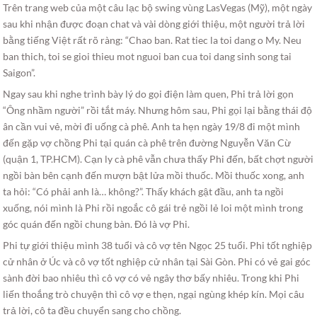
Trên trang web của một câu lạc bộ swing vùng LasVegas (Mỹ), một ngày
sau khi nhận được đoạn chat và vài dòng giới thiệu, một người trả lời
bằng tiếng Việt rất rõ ràng: “Chao ban. Rat tiec la toi dang o My. Neu
ban thich, toi se gioi thieu mot nguoi ban cua toi dang sinh song tai
Saigon”.
Ngay sau khi nghe trình bày lý do gọi điện làm quen, Phi trả lời gọn
“Ông nhầm người” rồi tắt máy. Nhưng hôm sau, Phi gọi lại bằng thái độ
ân cần vui vẻ, mời đi uống cà phê. Anh ta hẹn ngày 19/8 đi một mình
đến gặp vợ chồng Phi tại quán cà phê trên đường Nguyễn Văn Cừ
(quận 1, TP.HCM). Cạn ly cà phê vẫn chưa thấy Phi đến, bất chợt người
ngồi bàn bên cạnh đến mượn bật lửa mồi thuốc. Mồi thuốc xong, anh
ta hỏi: “Có phải anh là… không?”. Thấy khách gật đầu, anh ta ngồi
xuống, nói mình là Phi rồi ngoắc cô gái trẻ ngồi lẻ loi một mình trong
góc quán đến ngồi chung bàn. Đó là vợ Phi.
Phi tự giới thiệu mình 38 tuổi và cô vợ tên Ngọc 25 tuổi. Phi tốt nghiệp
cử nhân ở Úc và cô vợ tốt nghiệp cử nhân tại Sài Gòn. Phi có vẻ gai góc
sành đời bao nhiêu thì cô vợ có vẻ ngây thơ bấy nhiêu. Trong khi Phi
liến thoắng trò chuyện thì cô vợ e thẹn, ngại ngùng khép kín. Mọi câu
trả lời, cô ta đều chuyển sang cho chồng.