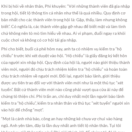
Khi bị hỏi về nhân thân, Phi khuyên: “Với những thành viên đã gia nhập
trong hội, tiết lộ thông tin cá nhân như thế là quá nhiều. Quy định cơ
bản nhất cho các thành viên trong hội là: Gặp, thấy, làm nhưng không
biết”. Có nghĩa là, các thành viên gặp gỡ nhau để biết mặt và làm tình
chứ không nên tò mò tìm hiểu về nhau. Ai vi phạm, đuổi ngay ra khỏi
cuộc chơi và không có cơ hội tái gia nhập.
Phi cho biết, buổi cà phê hôm nay, anh ta có nhiệm vụ kiểm tra “hộ
chiếu” trước khi xét duyệt vào hội. “Hộ chiếu” là giấy đăng ký kết hôn
của người xin nhập hội. Quy định của hội là, người nào giới thiệu thành
viên mới, người đó chịu trách nhiệm kiểm tra “hộ chiếu” và hoàn toàn
chịu trách nhiệm về người mới. Đổi lại, người bảo lãnh, giới thiệu
được ưu tiên trao đổi vợ với thành viên mới như là một thủ tục “xét
tuyển”. Bất cứ thành viên mới nào cũng phải vượt qua cửa ải này để
chứng tỏ thiện chí. Phi trấn an, chỉ duy nhất một lần người bảo lãnh
kiểm tra “hộ chiếu”, kiểm tra nhân thân và thủ tục “xét tuyển” người xin
vào hội để chống “mọt”.
“Mọt là cánh nhà báo, công an hay những kẻ chưa vợ chui vào hàng
ngũ. Anh yên tâm, đây là lần duy nhất anh tiết lộ nhân thân. Tụi tôi