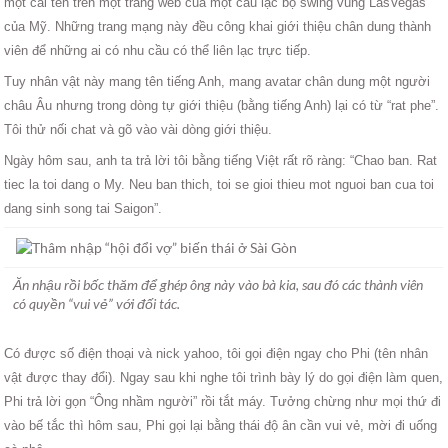
một cái tên trên một trang web của một câu lạc bộ swing vùng LasVegas
của Mỹ. Những trang mạng này đều công khai giới thiệu chân dung thành
viên để những ai có nhu cầu có thể liên lạc trực tiếp.
Tuy nhân vật này mang tên tiếng Anh, mang avatar chân dung một người
châu Âu nhưng trong dòng tự giới thiệu (bằng tiếng Anh) lại có từ “rat phe”.
Tôi thử nối chat và gõ vào vài dòng giới thiệu.
Ngày hôm sau, anh ta trả lời tôi bằng tiếng Việt rất rõ ràng: “Chao ban. Rat
tiec la toi dang o My. Neu ban thich, toi se gioi thieu mot nguoi ban cua toi
dang sinh song tai Saigon”.
Ăn nhậu rồi bốc thăm để ghép ông này vào bà kia, sau đó các thành viên
có quyền “vui vẻ” với đối tác.
Có được số điện thoại và nick yahoo, tôi gọi điện ngay cho Phi (tên nhân
vật được thay đổi). Ngay sau khi nghe tôi trình bày lý do gọi điện làm quen,
Phi trả lời gọn “Ông nhầm người” rồi tắt máy. Tưởng chừng như mọi thứ đi
vào bế tắc thì hôm sau, Phi gọi lại bằng thái độ ân cần vui vẻ, mời đi uống