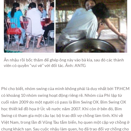
Ăn nhậu rồi bốc thăm để ghép ông này vào bà kia, sau đó các thành
viên có quyền “vui vẻ” với đối tác. Ảnh: ANTG
Phi cho biết, nhóm swing của mình không phải là duy nhất bởi TP.HCM
có khoảng 10 nhóm swing hoạt động riêng rẽ. Nhóm của Phi lập từ
cuối năm 2009 do một người có pass là Bim Swing OX. Bim Swing OX
học thiết kế đồ họa ở Úc về nước năm 2007. Khi còn ở bên đó, Bim
Swing có tham gia một câu lạc bộ trao đổi vợ chồng làm tình. Khi về
Việt Nam, trong lần đi Vũng Tàu tắm biển, họ quen một cặp vợ chồng ở
chung khách sạn. Sau cuộc nhậu làm quen, họ đã trao đổi vợ chồng cho