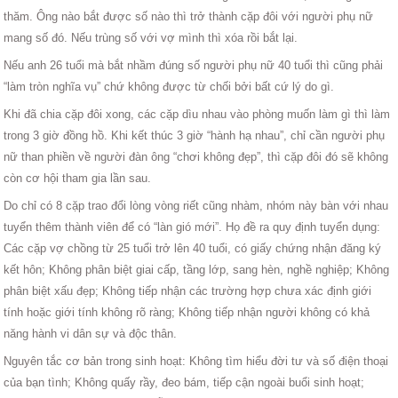
thăm. Ông nào bắt được số nào thì trở thành cặp đôi với người phụ nữ
mang số đó. Nếu trùng số với vợ mình thì xóa rồi bắt lại.
Nếu anh 26 tuổi mà bắt nhầm đúng số người phụ nữ 40 tuổi thì cũng phải
“làm tròn nghĩa vụ” chứ không được từ chối bởi bất cứ lý do gì.
Khi đã chia cặp đôi xong, các cặp dìu nhau vào phòng muốn làm gì thì làm
trong 3 giờ đồng hồ. Khi kết thúc 3 giờ “hành hạ nhau”, chỉ cần người phụ
nữ than phiền về người đàn ông “chơi không đẹp”, thì cặp đôi đó sẽ không
còn cơ hội tham gia lần sau.
Do chỉ có 8 cặp trao đổi lòng vòng riết cũng nhàm, nhóm này bàn với nhau
tuyển thêm thành viên để có “làn gió mới”. Họ đề ra quy định tuyển dụng:
Các cặp vợ chồng từ 25 tuổi trở lên 40 tuổi, có giấy chứng nhận đăng ký
kết hôn; Không phân biệt giai cấp, tầng lớp, sang hèn, nghề nghiệp; Không
phân biệt xấu đẹp; Không tiếp nhận các trường hợp chưa xác định giới
tính hoặc giới tính không rõ ràng; Không tiếp nhận người không có khả
năng hành vi dân sự và độc thân.
Nguyên tắc cơ bản trong sinh hoạt: Không tìm hiểu đời tư và số điện thoại
của bạn tình; Không quấy rầy, đeo bám, tiếp cận ngoài buổi sinh hoạt;