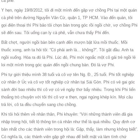
cà phê.
Y hẹn, ngày 19/8/2012, tôi đi một mình đến gặp vợ chồng Phi tại một quán
cà phê trên đường Nguyễn Văn Cừ, quận 1, TP HCM. Vào đến quán, tôi
gọi điện thoại thì Phi bảo tôi chọn bàn trong góc rồi ngồi chờ, vợ chồng Phi
sẽ đến sau. Tôi uống cạn ly cà phê, vẫn chưa thấy Phi đến.
Bất chợt, người ngồi bàn bên cạnh đến mượn bật lửa mồi thuốc. Mồi
thuốc xong, anh ta hỏi tôi: “Có phải anh là… không?”. Tôi gật đầu. Anh ta
ngồi xuống. Hóa ra đó là Phi. Lúc đó, Phi mới ngoắc một cô gái trẻ ngồi lẻ
loi một mình trong góc quán đến ngồi chung bàn. Đó là vợ Phi.
Phi tự giới thiệu mình 38 tuổi và cô vợ tên Ng. Đ., 25 tuổi. Phi tốt nghiệp
cử nhân ở Úc và cô vợ tốt nghiệp cử nhân tại Sài Gòn. Phi có vẻ gai góc
sành đời bao nhiêu thì cô vợ có vẻ ngây thơ bấy nhiêu. Trong khi Phi liến
thoắng trò chuyện với tôi thì cô vợ e thẹn, ngại ngùng khép kín. Mọi câu
trả lời, cô ta đều chuyển sang cho chồng.
Khi tôi hỏi thêm về nhân thân, Phi khuyên: “Với những thành viên đã gia
nhập trong hội, tiết lộ thông tin cá nhân như thế là quá nhiều. Quy định cơ
bản nhất cho các thành viên trong hội là: Gặp, thấy, làm nhưng không biết”.
Có nghĩa là, các thành viên gặp gỡ nhau để biết mặt và làm tình chứ