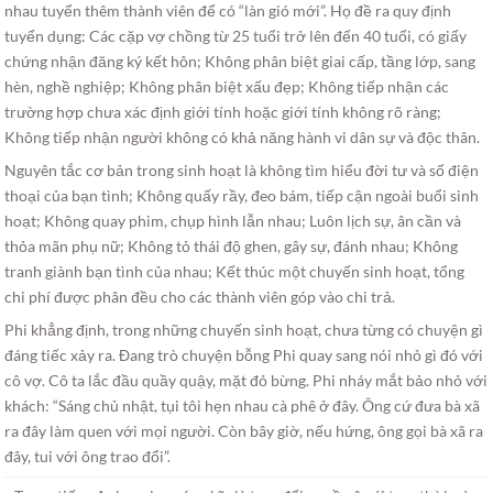
nhau tuyển thêm thành viên để có “làn gió mới”. Họ đề ra quy định
tuyển dụng: Các cặp vợ chồng từ 25 tuổi trở lên đến 40 tuổi, có giấy
chứng nhận đăng ký kết hôn; Không phân biệt giai cấp, tầng lớp, sang
hèn, nghề nghiệp; Không phân biệt xấu đẹp; Không tiếp nhận các
trường hợp chưa xác định giới tính hoặc giới tính không rõ ràng;
Không tiếp nhận người không có khả năng hành vi dân sự và độc thân.
Nguyên tắc cơ bản trong sinh hoạt là không tìm hiểu đời tư và số điện
thoại của bạn tình; Không quấy rầy, đeo bám, tiếp cận ngoài buổi sinh
hoạt; Không quay phim, chụp hình lẫn nhau; Luôn lịch sự, ân cần và
thỏa mãn phụ nữ; Không tỏ thái độ ghen, gây sự, đánh nhau; Không
tranh giành bạn tình của nhau; Kết thúc một chuyến sinh hoạt, tổng
chi phí được phân đều cho các thành viên góp vào chi trả.
Phi khẳng định, trong những chuyến sinh hoạt, chưa từng có chuyện gì
đáng tiếc xảy ra. Đang trò chuyện bỗng Phi quay sang nói nhỏ gì đó với
cô vợ. Cô ta lắc đầu quầy quậy, mặt đỏ bừng. Phi nháy mắt bảo nhỏ với
khách: “Sáng chủ nhật, tụi tôi hẹn nhau cà phê ở đây. Ông cứ đưa bà xã
ra đây làm quen với mọi người. Còn bây giờ, nếu hứng, ông gọi bà xã ra
đây, tui với ông trao đổi”.