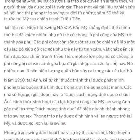
Trong tiếng Anh, swing có nghĩa là trao đổi quyền ân ái tạm thời, và
người tham gia được gọi là swinger. Theo một vài tài liệu nghiên cứu
xã hội học thì phong trào swing ra đời từ những năm 50 thế kỷ
trước tại Mỹ sau chiến tranh Triều Tiên.
Tài liệu của Hiệp hội Swing NASCA Bắc Mỹ khẳng định, thế chiến
thứ hai đã khiến nhiều phụ nữ trẻ có chồng là phi công của Mỹ trở
thành góa phụ. Các phi công còn sống sót sau cuộc chiến đã lập một
câu lạc bộ giúp đỡ các góa phụ trẻ này từ tình cảm, vật chất đến cả
tình dục. Sau chiến tranh Triều Tiên, một số lớn phụ nữ có chồng là
phi công bị rơi vào cảnh góa bụa đã gia nhập các câu lạc bộ này. Nữ
nhiều, nam ít nên hiện tượng quần hôn xảy ra trong các câu lạc bộ.
Năm 1960, tại Anh, kể từ khi thuốc tránh thai được phát minh,
phong trào buông thả tình dục trong giới trẻ bùng phát mạnh. Các
nhà sử học gọi giai đoạn này là “Cuộc cách mạng tình dục ở châu
Âu”. Hình thức sinh hoạt câu lạc bộ phi công của Mỹ lan sang Anh
gặp môi trường “cách mạng tình dục” đã biến nhanh thành phong
trào swing sex. Phong trào này được định hình và lan ngược trở lại
Mỹ, và được gọi gọn lại là swing.
Phong trào swing dần thoái hóa vì sự kỳ thị của xã hội. Nó chuyển
trạng thái sang các loại hình “sinh hoạt thị giác”, và các loại tạp chí