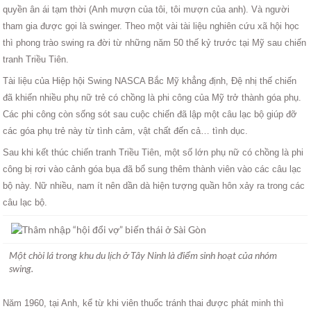
quyền ân ái tạm thời (Anh mượn của tôi, tôi mượn của anh). Và người
tham gia được gọi là swinger. Theo một vài tài liệu nghiên cứu xã hội học
thì phong trào swing ra đời từ những năm 50 thế kỷ trước tại Mỹ sau chiến
tranh Triều Tiên.
Tài liệu của Hiệp hội Swing NASCA Bắc Mỹ khẳng định, Đệ nhị thế chiến
đã khiến nhiều phụ nữ trẻ có chồng là phi công của Mỹ trở thành góa phụ.
Các phi công còn sống sót sau cuộc chiến đã lập một câu lạc bộ giúp đỡ
các góa phụ trẻ này từ tình cảm, vật chất đến cả… tình dục.
Sau khi kết thúc chiến tranh Triều Tiên, một số lớn phụ nữ có chồng là phi
công bị rơi vào cảnh góa bụa đã bổ sung thêm thành viên vào các câu lạc
bộ này. Nữ nhiều, nam ít nên dần dà hiện tượng quần hôn xảy ra trong các
câu lạc bộ.
Một chòi lá trong khu du lịch ở Tây Ninh là điểm sinh hoạt của nhóm
swing.
Năm 1960, tại Anh, kể từ khi viên thuốc tránh thai được phát minh thì