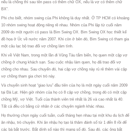
nếu là chồng thì sau tên pass có thêm chữ OX, nếu là vợ có thêm chữ
BX”.
Phi cho biết, nhóm swing của Phi không là duy nhất. Ở TP HCM có khoảng
10 nhóm swing hoạt động riêng rẽ nhau. Nhóm của Phi lập từ cuối năm
2009 do một người có pass là Bim Swing OX. Bim Swing OX học thiết kế
đồ họa ở Úc về nước năm 2007. Khi còn ở bên đó, Bim Swing có tham gia
một câu lạc bộ trao đổi vợ chồng làm tình.
Khi về Việt Nam, trong một lần đi Vũng Tàu tắm biển, họ quen một cặp vợ
chồng ở chung khách sạn. Sau cuộc nhậu làm quen, họ đã trao đổi vợ
chồng cho nhau. Sau chuyến đó, hai cặp vợ chồng này rủ rê thêm vài cặp
vợ chồng tham gia chơi trò này.
Và chuyến sinh hoạt “giao lưu” đầu tiên của họ là một ngày cuối năm 2009
tại Đà Lạt. Hiện giờ nhóm của họ có 8 cặp vợ chồng, trong đó có một cặp
chồng Mỹ, vợ Việt. Tuổi của thành viên trẻ nhất là 26 và cao nhất là 40.
Tất cả đều có bằng cử nhân ở các chuyên ngành khác nhau.
Họ thường chọn ngày cuối tuần, cuối tháng hẹn nhau tại một khu du lịch để
ăn nhậu, trò chuyện. Khi ăn nhậu họ tạo lá thăm đánh số từ 1 đến 8 rồi để
các bà bắt trước. Bắt dính số nào thì mang số đó. Sau đó, các ông bắt