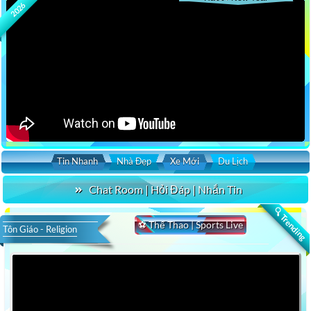
2026
Tin Nhanh
Nhà Đẹp
Xe Mới
Du Lịch
Chat Room | Hỏi Đáp | Nhắn Tin
🔍 Trending
⚽ Thể Thao | Sports Live
Tôn Giáo - Religion