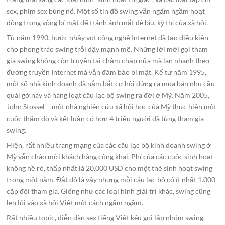
sex, phim sex bùng nổ. Một số tín đồ swing vẫn ngấm ngầm hoạt
động trong vòng bí mật để tránh ánh mắt dè bỉu, kỳ thị của xã hội.
Từ năm 1990, bước nhảy vọt công nghệ Internet đã tạo điều kiện
cho phong trào swing trỗi dậy mạnh mẽ. Những lời mời gọi tham
gia swing không còn truyền tai chậm chạp nữa mà lan nhanh theo
đường truyền Internet mà vẫn đảm bảo bí mật. Kể từ năm 1995,
một số nhà kinh doanh đã nắm bắt cơ hội đứng ra mua bán nhu cầu
quái gở này và hàng loạt câu lạc bộ swing ra đời ở Mỹ. Năm 2005,
John Stossel – một nhà nghiên cứu xã hội học của Mỹ thực hiện một
cuộc thăm dò và kết luận có hơn 4 triệu người đã từng tham gia
swing.
Hiện, rất nhiều trang mạng của các câu lạc bộ kinh doanh swing ở
Mỹ vẫn chào mời khách hàng công khai. Phí của các cuộc sinh hoạt
không hề rẻ, thấp nhất là 20.000 USD cho một thẻ sinh hoạt swing
trong một năm. Đắt đỏ là vậy nhưng mỗi câu lạc bộ có ít nhất 1.000
cặp đôi tham gia. Giống như các loại hình giải trí khác, swing cũng
len lỏi vào xã hội Việt một cách ngấm ngầm.
Rất nhiều topic, diễn đàn sex tiếng Việt kêu gọi lập nhóm swing.