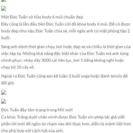
Một Đức Tuấn sở hữu body 6 múi chuẩn đẹp
Đây cũng là lần đầu tiên Đức Tuấn cởi đồ khoe body 6 múi. Để có được
body đẹp như vậy, Đức Tuấn chia sẻ, mỗi ngày anh có mặt phòng tập 2
buổi.
Sáng anh dành thời gian chạy, bơi hoặc đạp xe và chiều là thời gian của
việc tập tạ. Những khả năng đặc biệt khác của Đức Tuấn mà anh từng
chinh phục: nhảy dây 3000 cái liên tục, bơi 1 tiếng không nghỉ hoặc
chạy bộ 10 cây số.
Ngoài ra Đức Tuấn cũng xen kẽ tuần 3 buổi yoga hoặc đánh tennis để
đổi gió.
Đức Tuấn đầy tâm trạng trong MV mới
Ca khúc Trăng dưới chân mình được Đức Tuấn xin phép tác giả viết
phần lời mới để ngôn từ chạm vào đời thực hơn, diễn tả mãnh liệt hơn
cho phù hợp với cách hát của anh.