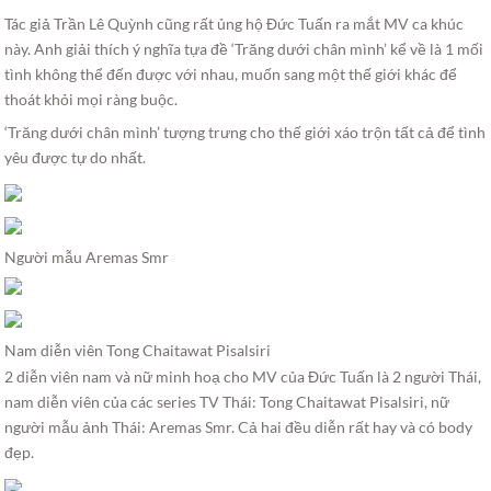
Tác giả Trần Lê Quỳnh cũng rất ủng hộ Đức Tuấn ra mắt MV ca khúc
này. Anh giải thích ý nghĩa tựa đề ‘Trăng dưới chân mình’ kể về là 1 mối
tình không thể đến được với nhau, muốn sang một thế giới khác để
thoát khỏi mọi ràng buộc.
‘Trăng dưới chân mình’ tượng trưng cho thế giới xáo trộn tất cả để tình
yêu được tự do nhất.
Người mẫu Aremas Smr
Nam diễn viên Tong Chaitawat Pisalsiri
2 diễn viên nam và nữ minh hoạ cho MV của Đức Tuấn là 2 người Thái,
nam diễn viên của các series TV Thái: Tong Chaitawat Pisalsiri, nữ
người mẫu ảnh Thái: Aremas Smr. Cả hai đều diễn rất hay và có body
đẹp.