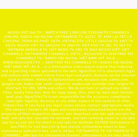
NGUOI VIET dot TV :: WATCH FREE 1,000 LIVE STREAM TV CHANNELS
ONLINE, RADIO HẢI NGOẠI, VIETNAMESE TV, QUỐC TẾ, XEM LẠI TẤT CẢ
CHƯƠNG TRÌNH ĐÃ PHÁT: SBTN, VIETFACETV, LITTLE SAIGON TV, VIET TV,
VIETV, NGUOI VIET TV, SAIGON TV, VNA TV, VIET PHO TV, IBC TV, SET TV,
VIETNAM AMERICA TV, VIET NEWS TV, VBS TV, BAO NGUOI VIET, VIET
CHANNELS, VIETNAMESE CHANNELS, VIETV,...
NGUOIVIE.TV
XEM FREE 981
CHANNELS TV / RADIO HẢI NGOẠI, VIỆT NAM, MỸ, ÂU Á …..
WWW.NGUOIVIET.TV ::: XEM FREE 981 CHANNELS TV / RADIO HẢI NGOẠI,
VIỆT NAM, MỸ, ÂU Á ….is a Vietnamese video search engine that indexing
and organizing videos uploaded to the web. NguoiViet.TV is absolutely legal
and contain only embed videos from legal and public domains on the Internet
such as filmon , Viettv24, dailymotion.com, myspace.com, yahoo.com,
google.com, tudou.com, veoh, saigon tv, youku.com, youtube.com, Saigon TV,
VietFace TV, VBS, SBTN and others. We do not host or upload any video,
films, media files (avi, mov, flv, mpg, mpeg, divx, dvd rip, mp3, mp4, torrent,
ipod, psp), NguoiViet.TV is not responsible for the accuracy, compliance,
copyright, legality, decency, or any other aspect of the content of other
linked sites. If you have any legal issues please contact appropriate media
file owners / hosters. All logos and trademarks contained herein are the
property of their respective owners. iptv download, uno iptv apk,uno iptv for
kodi, uno iptv box, uno iptv for windows, uno iptv samsung smart tv, uno iptv
app for pc,uno iptv for smart tv,uno iptv for windows 10,FREE Vietnamese tv
box,FREE itv viet box,viet ip box review, vietnamese smart tv box,
vietnamese android tv box, viet tv 24 box, VIETNAMESE TV, VIETNAMESE TV
CHANNEL, able box for vietnamese channel, vietnamese tv on roku, watch