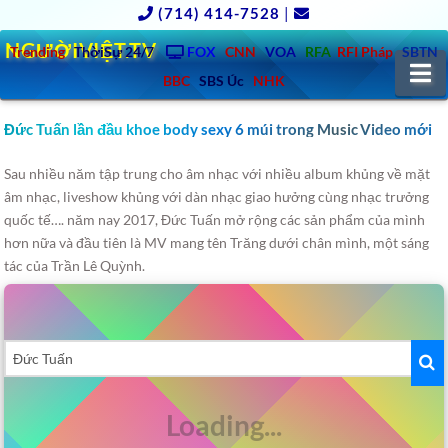
(714) 414-7528
|
NGƯỜIVIỆT.TV
Trending
ThờiSự 24/7
FOX
CNN
VOA
RFA
RFI Pháp
SBTN
N
BBC
SBS Úc
NHK
Đức Tuấn lần đầu khoe body sexy 6 múi trong Music Video mới
Sau nhiều năm tập trung cho âm nhạc với nhiều album khủng về mặt
âm nhạc, liveshow khủng với dàn nhạc giao hưởng cùng nhạc trưởng
quốc tế…. năm nay 2017, Đức Tuấn mở rộng các sản phẩm của mình
hơn nữa và đầu tiên là MV mang tên Trăng dưới chân mình, một sáng
tác của Trần Lê Quỳnh.
Videos
Search