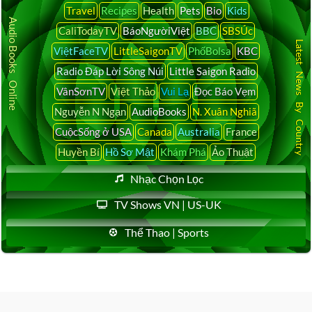
Travel
Recipes
Health
Pets
Bio
Kids
Audio Books Online
CaliTodayTV
BáoNgườiViệt
BBC
SBSÚc
Latest News By Country
ViệtFaceTV
LittleSaigonTV
PhốBolsa
KBC
Radio Đáp Lời Sông Núi
Little Saigon Radio
VânSơnTV
Việt Thảo
Vui Lạ
Đọc Báo Vẹm
Nguyễn N Ngạn
AudioBooks
N. Xuân Nghiã
CuộcSống ở USA
Canada
Australia
France
Huyền Bí
Hồ Sơ Mật
Khám Phá
Ảo Thuật
Nhạc Chọn Lọc
TV Shows VN | US-UK
Thể Thao | Sports