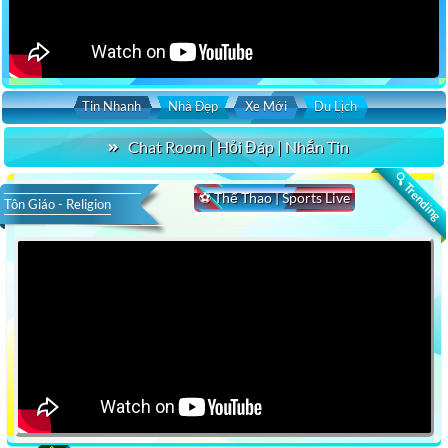
Tin Nhanh
Nhà Đẹp
Xe Mới
Du Lịch
Chat Room | Hỏi Đáp | Nhắn Tin
🔍 Trending
⚽ Thể Thao | Sports Live
Tôn Giáo - Religion