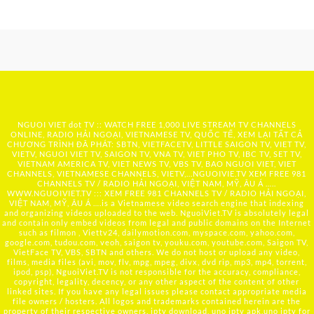
NGUOI VIET dot TV :: WATCH FREE 1,000 LIVE STREAM TV CHANNELS
ONLINE, RADIO HẢI NGOẠI, VIETNAMESE TV, QUỐC TẾ, XEM LẠI TẤT CẢ
CHƯƠNG TRÌNH ĐÃ PHÁT: SBTN, VIETFACETV, LITTLE SAIGON TV, VIET TV,
VIETV, NGUOI VIET TV, SAIGON TV, VNA TV, VIET PHO TV, IBC TV, SET TV,
VIETNAM AMERICA TV, VIET NEWS TV, VBS TV, BAO NGUOI VIET, VIET
CHANNELS, VIETNAMESE CHANNELS, VIETV,...
NGUOIVIE.TV
XEM FREE 981
CHANNELS TV / RADIO HẢI NGOẠI, VIỆT NAM, MỸ, ÂU Á …..
WWW.NGUOIVIET.TV ::: XEM FREE 981 CHANNELS TV / RADIO HẢI NGOẠI,
VIỆT NAM, MỸ, ÂU Á ….is a Vietnamese video search engine that indexing
and organizing videos uploaded to the web. NguoiViet.TV is absolutely legal
and contain only embed videos from legal and public domains on the Internet
such as filmon , Viettv24, dailymotion.com, myspace.com, yahoo.com,
google.com, tudou.com, veoh, saigon tv, youku.com, youtube.com, Saigon TV,
VietFace TV, VBS, SBTN and others. We do not host or upload any video,
films, media files (avi, mov, flv, mpg, mpeg, divx, dvd rip, mp3, mp4, torrent,
ipod, psp), NguoiViet.TV is not responsible for the accuracy, compliance,
copyright, legality, decency, or any other aspect of the content of other
linked sites. If you have any legal issues please contact appropriate media
file owners / hosters. All logos and trademarks contained herein are the
property of their respective owners. iptv download, uno iptv apk,uno iptv for