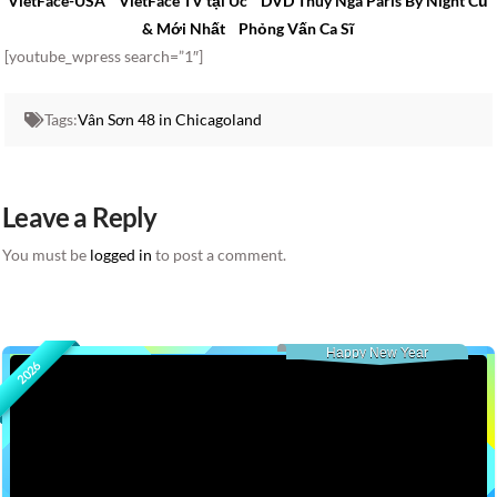
VietFace-USA
VietFace TV tại Úc
DVD Thuý Nga Paris By Night Cũ
& Mới Nhất
Phỏng Vấn Ca Sĩ
[youtube_wpress search=”1″]
Tags:
Vân Sơn 48 in Chicagoland
Leave a Reply
You must be
logged in
to post a comment.
Happy New Year
2026