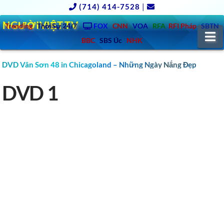
(714) 414-7528
|
NGƯỜIVIỆT.TV
Trending
ThờiSự 24/7
FOX
CNN
VOA
RFA
RFI Pháp
SBTN
N
BBC
SBS Úc
NHK
DVD Vân Sơn 48 in Chicagoland – Những Ngày Nắng Đẹp
DVD 1