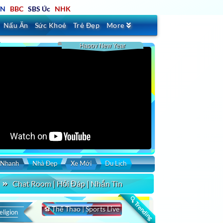
TN
BBC
SBS Úc
NHK
Nấu Ăn
Sức Khoẻ
Trẻ Đẹp
More
Happy New Year
 Nhanh
Nhà Đẹp
Xe Mới
Du Lịch
Chat Room | Hỏi Đáp | Nhắn Tin
🔍 Trending
⚽ Thể Thao | Sports Live
eligion