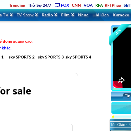
Trending
ThờiSự 24/7
FOX
CNN
VOA
RFA
RFI Pháp
SB
ve TV
TV Show
Radio
Film
Nhạc
Hài Kịch
Karaoke
2026
để đóng quảng cáo.
r khác.
 1
sky SPORTS 2
sky SPORTS 3
sky SPORTS 4
Tin
Tôn Giáo - R