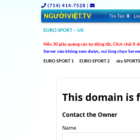
(714) 414-7528
|
NGƯỜIVIỆT.TV
Tin Tức
Li
EURO SPORT – UK
Nếu 30 giây quảng cáo tự động tắt, Click chữ X 
Server nào không xem được, vui lòng chọn Serve
EURO SPORT 1
EURO SPORT 2
sky SPORTS