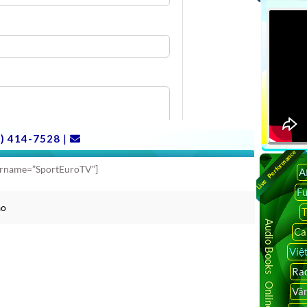
Live Performance
ername=”SportEuroTV”]
A
F
ao
T
Audio Books Online
Ca
Việ
Rad
Vâ