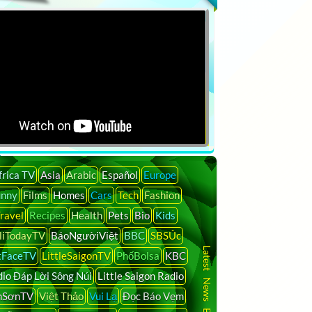
frica TV
Asia
Arabic
Español
Europe
unny
Films
Homes
Cars
Tech
Fashion
ravel
Recipes
Health
Pets
Bio
Kids
liTodayTV
BáoNgườiViệt
BBC
SBSÚc
Latest News By Country
tFaceTV
LittleSaigonTV
PhốBolsa
KBC
io Đáp Lời Sông Núi
Little Saigon Radio
nSơnTV
Việt Thảo
Vui Lạ
Đọc Báo Vẹm