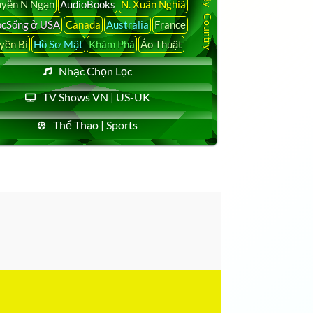
yễn N Ngạn
AudioBooks
N. Xuân Nghiã
cSống ở USA
Canada
Australia
France
yền Bí
Hồ Sơ Mật
Khám Phá
Ảo Thuật
Nhạc Chọn Lọc
TV Shows VN | US-UK
Thể Thao | Sports