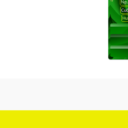
Ngu
Cuộ
Hu