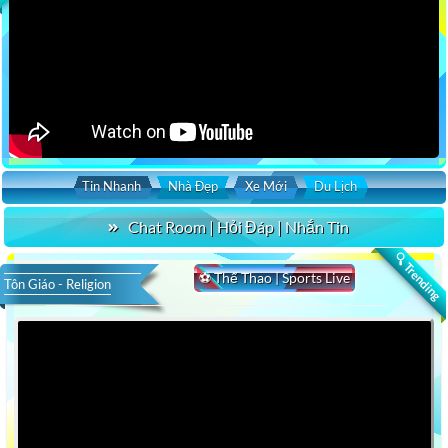
Tin Nhanh
Nhà Đẹp
Xe Mới
Du Lịch
Chat Room | Hỏi Đáp | Nhắn Tin
🔍 Trending
⚽ Thể Thao | Sports Live
Tôn Giáo - Religion