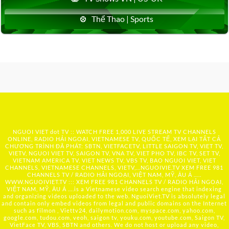
Thể Thao | Sports
NGUOI VIET dot TV :: WATCH FREE 1,000 LIVE STREAM TV CHANNELS
ONLINE, RADIO HẢI NGOẠI, VIETNAMESE TV, QUỐC TẾ, XEM LẠI TẤT CẢ
CHƯƠNG TRÌNH ĐÃ PHÁT: SBTN, VIETFACETV, LITTLE SAIGON TV, VIET TV,
VIETV, NGUOI VIET TV, SAIGON TV, VNA TV, VIET PHO TV, IBC TV, SET TV,
VIETNAM AMERICA TV, VIET NEWS TV, VBS TV, BAO NGUOI VIET, VIET
CHANNELS, VIETNAMESE CHANNELS, VIETV,...
NGUOIVIE.TV
XEM FREE 981
CHANNELS TV / RADIO HẢI NGOẠI, VIỆT NAM, MỸ, ÂU Á …..
WWW.NGUOIVIET.TV ::: XEM FREE 981 CHANNELS TV / RADIO HẢI NGOẠI,
VIỆT NAM, MỸ, ÂU Á ….is a Vietnamese video search engine that indexing
and organizing videos uploaded to the web. NguoiViet.TV is absolutely legal
and contain only embed videos from legal and public domains on the Internet
such as filmon , Viettv24, dailymotion.com, myspace.com, yahoo.com,
google.com, tudou.com, veoh, saigon tv, youku.com, youtube.com, Saigon TV,
VietFace TV, VBS, SBTN and others. We do not host or upload any video,