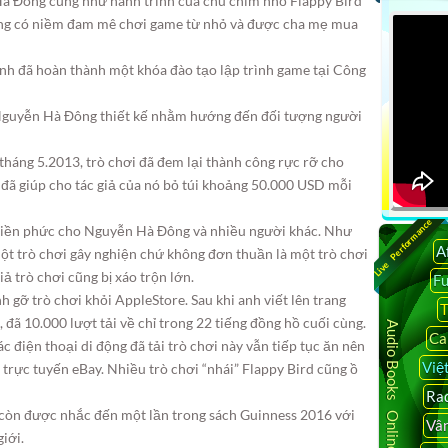
Hà Đông cũng như hành trình của chú chim nhỏ Flappy Bird
ông có niềm đam mê chơi game từ nhỏ và được cha mẹ mua
nh đã hoàn thành một khóa đào tạo lập trình game tại Công
 Nguyễn Hà Đông thiết kế nhằm hướng đến đối tượng người
tháng 5.2013, trò chơi đã đem lại thành công rực rỡ cho
đã giúp cho tác giả của nó bỏ túi khoảng 50.000 USD mỗi
Live Performance
phiền phức cho Nguyễn Hà Đông và nhiều người khác. Như
A
t trò chơi gây nghiện chứ không đơn thuần là một trò chơi
iả trò chơi cũng bị xáo trộn lớn.
F
 gỡ trò chơi khỏi AppleStore. Sau khi anh viết lên trang
T
 đã 10.000 lượt tải về chỉ trong 22 tiếng đồng hồ cuối cùng.
Audio Books Online
Ca
c điện thoại di động đã tải trò chơi này vẫn tiếp tục ăn nên
Việ
 trực tuyến eBay. Nhiều trò chơi “nhái” Flappy Bird cũng ồ
Rad
còn được nhắc đến một lần trong sách Guinness 2016 với
Vâ
giới.