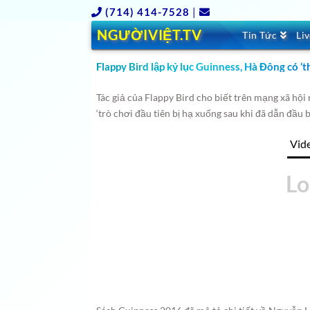
(714) 414-7528
|
NGƯỜIVIỆT.TV
Tin Tức
Li
Flappy Bird lập kỷ lục Guinness, Hà Đông có ‘
Tác giả của Flappy Bird cho biết trên mạng xã hội
‘trò chơi đầu tiên bị hạ xuống sau khi đã dẫn đầu 
Vid