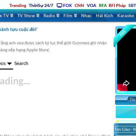
Trending
ThờiSự 24/7
FOX
CNN
VOA
RFA
RFI Pháp
SB
ve TV
TV Show
Radio
Film
Nhạc
Hài Kịch
Karaoke
thành tựu cuộc đời’
2026
 rằng anh vừa được sách kỷ lục thế giới Guinness ghi nhận
bảng xếp hạng Apple Store’.
eos
Search
Tin
So
Tôn Giáo - R