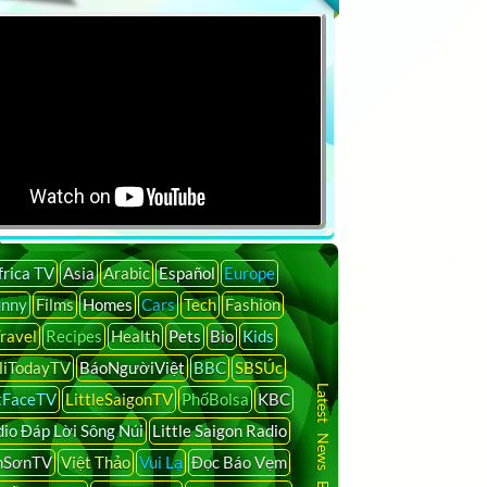
Search
frica TV
Asia
Arabic
Español
Europe
unny
Films
Homes
Cars
Tech
Fashion
ravel
Recipes
Health
Pets
Bio
Kids
liTodayTV
BáoNgườiViệt
BBC
SBSÚc
Latest News By Country
tFaceTV
LittleSaigonTV
PhốBolsa
KBC
io Đáp Lời Sông Núi
Little Saigon Radio
nSơnTV
Việt Thảo
Vui Lạ
Đọc Báo Vẹm