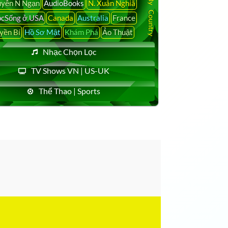
yễn N Ngạn
AudioBooks
N. Xuân Nghiã
cSống ở USA
Canada
Australia
France
yền Bí
Hồ Sơ Mật
Khám Phá
Ảo Thuật
Nhạc Chọn Lọc
TV Shows VN | US-UK
Thể Thao | Sports