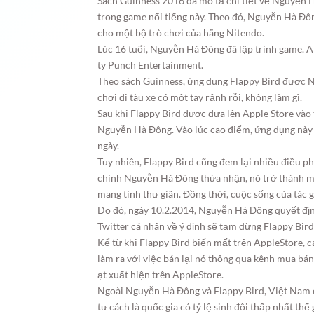
Sách Guinness 2016 đã mô tả chi tiết về Nguyễn 
trong game nổi tiếng này. Theo đó, Nguyễn Hà Đ
cho một bộ trò chơi của hãng Nitendo.
Lúc 16 tuổi, Nguyễn Hà Đông đã lập trình game. A
ty Punch Entertainment.
Theo sách Guinness, ứng dụng Flappy Bird được
chơi đi tàu xe có một tay rảnh rỗi, không làm gì.
Sau khi Flappy Bird được đưa lên Apple Store vào 
Nguyễn Hà Đông. Vào lúc cao điểm, ứng dụng này 
ngày.
Tuy nhiên, Flappy Bird cũng đem lại nhiều điều 
chính Nguyễn Hà Đông thừa nhận, nó trở thành mộ
mang tính thư giãn. Đồng thời, cuộc sống của tác g
Do đó, ngày 10.2.2014, Nguyễn Hà Đông quyết định
Twitter cá nhân về ý định sẽ tạm dừng Flappy Bird,
Kể từ khi Flappy Bird biến mất trên AppleStore, cá
làm ra với việc bán lại nó thông qua kênh mua bán
ạt xuất hiện trên AppleStore.
Ngoài Nguyễn Hà Đông và Flappy Bird, Việt Nam 
tư cách là quốc gia có tỷ lệ sinh đôi thấp nhất thế 