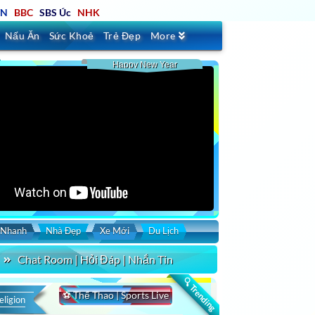
TN
BBC
SBS Úc
NHK
Nấu Ăn
Sức Khoẻ
Trẻ Đẹp
More
Happy New Year
 Nhanh
Nhà Đẹp
Xe Mới
Du Lịch
Chat Room | Hỏi Đáp | Nhắn Tin
rt by
Duration
Uploaded
🔍 Trending
⚽ Thể Thao | Sports Live
eligion