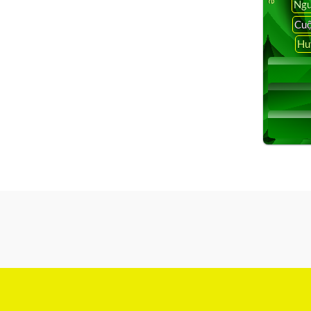
Ngu
Cuộ
Hu