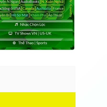
yễn N Ngạn
AudioBooks
N. Xuân Nghiã
cSống ở USA
Canada
Australia
France
yền Bí
Hồ Sơ Mật
Khám Phá
Ảo Thuật
Nhạc Chọn Lọc
TV Shows VN | US-UK
Thể Thao | Sports