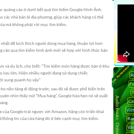
các quảng cáo ở dưới kết quả tìm kiếm Google Hình Ảnh.
 các nhà bán lẻ địa phương, giúp các khách hàng có thể
hóa mà không phải rời mục tìm kiếm.
t nhất để kích thích người dùng mua hàng, thuận lợi hơn
 cáo qua tìm kiếm hình ảnh mới sẽ hợp với hình thức bán
 và du lịch, cho biết: “Tìm kiếm món hàng được bán ở khu
Live Performance
ào lưu lớn. Hiện nhiều người đang sử dụng chiếc
A
ới xung quanh họ vậy”
F
ho nền tảng di động trước, sau đó sẽ được phổ biến trên
T
uyên nhìn thấy nút “Mua hàng”, Google hứa hẹn nó sẽ xuất
Audio Books Online
Ca
hàng.
Việ
ne của Google trái ngược với Amazon, hãng còn triển khai
Rad
hỉ/thông tin của cửa hàng đó ở bên cạnh mục tìm kiếm.
Vâ