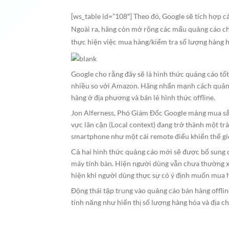
[ws_table id=”108″] Theo đó, Google sẽ tích hợp 
Ngoài ra, hãng còn mở rộng các mẩu quảng cáo cho
thực hiện việc mua hàng/kiểm tra số lượng hàng 
Google cho rằng đây sẽ là hình thức quảng cáo tố
nhiều so với Amazon. Hãng nhấn mạnh cách quảng
hàng ở địa phương và bán lẻ hình thức offline.
Jon Alferness, Phó Giám Đốc Google mảng mua sắm
vực lân cận (Local context) đang trở thành một tr
smartphone như một cái remote điểu khiển thế gi
Cả hai hình thức quảng cáo mới sẽ được bổ sung c
máy tính bàn. Hiện người dùng vẫn chưa thường x
hiện khi người dùng thực sự có ý định muốn mua 
Động thái tập trung vào quảng cáo bán hàng offli
tính năng như hiển thị số lượng hàng hóa và địa c