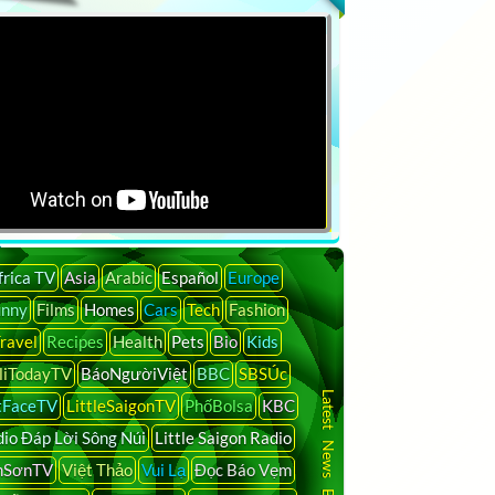
Search
frica TV
Asia
Arabic
Español
Europe
unny
Films
Homes
Cars
Tech
Fashion
ravel
Recipes
Health
Pets
Bio
Kids
liTodayTV
BáoNgườiViệt
BBC
SBSÚc
Latest News By Country
tFaceTV
LittleSaigonTV
PhốBolsa
KBC
io Đáp Lời Sông Núi
Little Saigon Radio
nSơnTV
Việt Thảo
Vui Lạ
Đọc Báo Vẹm