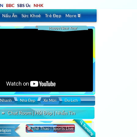
TN
BBC
SBS Úc
NHK
Nấu Ăn
Sức Khoẻ
Trẻ Đẹp
More
Happy New Year
 Nhanh
Nhà Đẹp
Xe Mới
Du Lịch
Chat Room | Hỏi Đáp | Nhắn Tin
rt by
Duration
Uploaded
🔍 Trending
⚽ Thể Thao | Sports Live
eligion