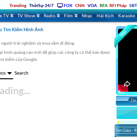
Trending
ThờiSự 24/7
FOX
CNN
VOA
RFA
RFI Pháp
SB
ve TV
TV Show
Radio
Film
Nhạc
Hài Kịch
Karaoke
o Tìm Kiếm Hình Ảnh
2026
u người trải nghiệm và mua sắm đi động.
oại hình quảng cáo mới để giúp các công ty có thể bán được
ìm kiếm của Google.
eos
Search
Tin
So
Tôn Giáo - R