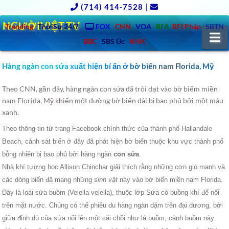
(714) 414-7528
|
NGƯỜIVIỆT.TV
Trending
ThờiSự 24/7
FOX
CNN
VOA
RFA
RFI Pháp
SBTN
N
BBC
SBS Úc
NHK
Hàng ngàn con sứa xuất hiện bí ẩn ở bờ biển nam Florida, Mỹ
Theo CNN, gần đây, hàng ngàn con sứa đã trôi dạt vào bờ biểm miền
nam Florida, Mỹ khiến một đường bờ biển dài bị bao phủ bởi một màu
xanh.
Theo thông tin từ trang Facebook chính thức của thành phố Hallandale
Beach, cảnh sát biển ở đây đã phát hiện bờ biển thuộc khu vực thành phố
bỗng nhiên bị bao phủ bởi hàng ngàn
con sứa
.
Nhà khí tượng học Allison Chinchar giải thích rằng những cơn gió mạnh và
các dòng biển đã mang những
sinh vật
này vào bờ biển miền nam Florida.
Đây là loài sứa buồm (Velella velella), thuộc lớp Sứa có buồng khí để nối
trên mặt nước. Chúng có thể phiêu du hàng ngàn dặm trên đại dương, bởi
giữa đỉnh dù của sứa nổi lên một cái chồi như lá buồm, cánh buồm này