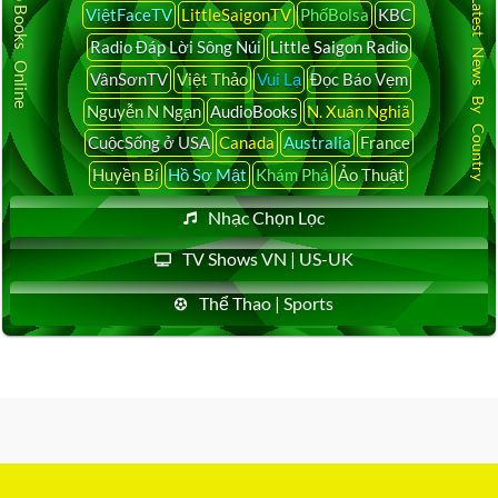
Audio Books Online
Latest News By Country
ViệtFaceTV
LittleSaigonTV
PhốBolsa
KBC
Radio Đáp Lời Sông Núi
Little Saigon Radio
VânSơnTV
Việt Thảo
Vui Lạ
Đọc Báo Vẹm
Nguyễn N Ngạn
AudioBooks
N. Xuân Nghiã
CuộcSống ở USA
Canada
Australia
France
Huyền Bí
Hồ Sơ Mật
Khám Phá
Ảo Thuật
Nhạc Chọn Lọc
TV Shows VN | US-UK
Thể Thao | Sports