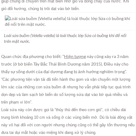
giúp chúng di chuyển trên mặt biển nhờ gió và dòng chảy của nước. Khi
gió đổi hướng, chúng bị trôi dạt vào bờ biển.
Loài sứa buồm (Velella velella) là loài thuộc lớp Sứa có buồng khí để nối
trên mặt nước.
Quan chức địa phương cho biết: “
Hiện tượng
này cũng xảy ra 3 năm
trước (ở bờ biển Tây Bắc Thái Bình Dương năm 2015). Điều này cho
thấy sự sống dưới của đại dương đang bị ảnh hưởng nghiêm trọng”.
“Các phương tiện vận tải đã tiến hành thu gom và vận chuyển một lượng
lớn xác của những con sứa buồm đi nhưng họ vẫn phải tiếp tục quá trình
dọn dẹp và làm sạch bờ biển do số lượng sứa dạt vào bờ quá nhiều và
trên phạm vi lớn”.
Loài sứa này còn được gọi là “thủy thủ đến theo cơn gió”, có chiều dài
trung bình khoảng 10 cm và sống ở các vùng biển mở. Dù là loài động vật
này vô hại đối với con người nhưng chúng cũng có thể gây tổn thương nếu
đưa tai dụi mắt hoặc vào miệng khi đang xử lý chúng.