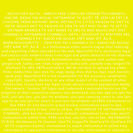
NGUOI VIET dot TV :: WATCH FREE 1,000 LIVE STREAM TV CHANNELS
ONLINE, RADIO HẢI NGOẠI, VIETNAMESE TV, QUỐC TẾ, XEM LẠI TẤT CẢ
CHƯƠNG TRÌNH ĐÃ PHÁT: SBTN, VIETFACETV, LITTLE SAIGON TV, VIET TV,
VIETV, NGUOI VIET TV, SAIGON TV, VNA TV, VIET PHO TV, IBC TV, SET TV,
VIETNAM AMERICA TV, VIET NEWS TV, VBS TV, BAO NGUOI VIET, VIET
CHANNELS, VIETNAMESE CHANNELS, VIETV,...
NGUOIVIE.TV
XEM FREE 981
CHANNELS TV / RADIO HẢI NGOẠI, VIỆT NAM, MỸ, ÂU Á …..
WWW.NGUOIVIET.TV ::: XEM FREE 981 CHANNELS TV / RADIO HẢI NGOẠI,
VIỆT NAM, MỸ, ÂU Á ….is a Vietnamese video search engine that indexing
and organizing videos uploaded to the web. NguoiViet.TV is absolutely legal
and contain only embed videos from legal and public domains on the Internet
such as filmon , Viettv24, dailymotion.com, myspace.com, yahoo.com,
google.com, tudou.com, veoh, saigon tv, youku.com, youtube.com, Saigon TV,
VietFace TV, VBS, SBTN and others. We do not host or upload any video,
films, media files (avi, mov, flv, mpg, mpeg, divx, dvd rip, mp3, mp4, torrent,
ipod, psp), NguoiViet.TV is not responsible for the accuracy, compliance,
copyright, legality, decency, or any other aspect of the content of other
linked sites. If you have any legal issues please contact appropriate media
file owners / hosters. All logos and trademarks contained herein are the
property of their respective owners. iptv download, uno iptv apk,uno iptv for
kodi, uno iptv box, uno iptv for windows, uno iptv samsung smart tv, uno iptv
app for pc,uno iptv for smart tv,uno iptv for windows 10,FREE Vietnamese tv
box,FREE itv viet box,viet ip box review, vietnamese smart tv box,
vietnamese android tv box, viet tv 24 box, VIETNAMESE TV, VIETNAMESE TV
CHANNEL, able box for vietnamese channel, vietnamese tv on roku, watch
vietnamese tv online free, FREE uno box, uno iptv, uno tv box, VIETNAMESE
TV BOX, VietNamese TV channel, Viet TV, SaigonTV, VietFaceTV, VietFace TV,
VFTV, saigontv channel, vietnamese tv, watch vietnamese tv online free,
vietnamese tv app,watch vietnamese tv on roku, vietnamese tv channel in