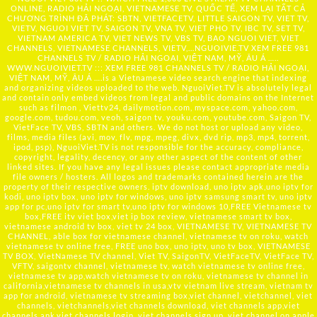
ONLINE, RADIO HẢI NGOẠI, VIETNAMESE TV, QUỐC TẾ, XEM LẠI TẤT CẢ
CHƯƠNG TRÌNH ĐÃ PHÁT: SBTN, VIETFACETV, LITTLE SAIGON TV, VIET TV,
VIETV, NGUOI VIET TV, SAIGON TV, VNA TV, VIET PHO TV, IBC TV, SET TV,
VIETNAM AMERICA TV, VIET NEWS TV, VBS TV, BAO NGUOI VIET, VIET
CHANNELS, VIETNAMESE CHANNELS, VIETV,...
NGUOIVIE.TV
XEM FREE 981
CHANNELS TV / RADIO HẢI NGOẠI, VIỆT NAM, MỸ, ÂU Á …..
WWW.NGUOIVIET.TV ::: XEM FREE 981 CHANNELS TV / RADIO HẢI NGOẠI,
VIỆT NAM, MỸ, ÂU Á ….is a Vietnamese video search engine that indexing
and organizing videos uploaded to the web. NguoiViet.TV is absolutely legal
and contain only embed videos from legal and public domains on the Internet
such as filmon , Viettv24, dailymotion.com, myspace.com, yahoo.com,
google.com, tudou.com, veoh, saigon tv, youku.com, youtube.com, Saigon TV,
VietFace TV, VBS, SBTN and others. We do not host or upload any video,
films, media files (avi, mov, flv, mpg, mpeg, divx, dvd rip, mp3, mp4, torrent,
ipod, psp), NguoiViet.TV is not responsible for the accuracy, compliance,
copyright, legality, decency, or any other aspect of the content of other
linked sites. If you have any legal issues please contact appropriate media
file owners / hosters. All logos and trademarks contained herein are the
property of their respective owners. iptv download, uno iptv apk,uno iptv for
kodi, uno iptv box, uno iptv for windows, uno iptv samsung smart tv, uno iptv
app for pc,uno iptv for smart tv,uno iptv for windows 10,FREE Vietnamese tv
box,FREE itv viet box,viet ip box review, vietnamese smart tv box,
vietnamese android tv box, viet tv 24 box, VIETNAMESE TV, VIETNAMESE TV
CHANNEL, able box for vietnamese channel, vietnamese tv on roku, watch
vietnamese tv online free, FREE uno box, uno iptv, uno tv box, VIETNAMESE
TV BOX, VietNamese TV channel, Viet TV, SaigonTV, VietFaceTV, VietFace TV,
VFTV, saigontv channel, vietnamese tv, watch vietnamese tv online free,
vietnamese tv app,watch vietnamese tv on roku, vietnamese tv channel in
california,vietnamese tv channels in usa,vtv vietnam live stream, vietnam tv
app for android, vietnamese tv streaming box,viet channel, vietchannel, viet
channels, vietchannels,viet channels download, viet channels app,viet
channels apk,viet channels login, viet channels sign up, viet channel on apple