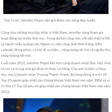
“Gái 3 con” Jennifer Phạm vẫn giữ được vóc dáng đẹp tuyệt.
Cũng như những hoa hậu khác ở Việt Nam, Jennifer từng tham gia
hoạt động tại nhiều lĩnh vực. Trong đó hai công việc nổi bật nhất là MC
và người mẫu quảng cáo. Ngoài ra, việc chụp ảnh thời trang, diễn
catwalk, đóng phim, ca hát, đi sự kiện… cũng mang về cho cô nguồn thu
nhập không hề nhỏ.
Cuối năm 2012, Jennifer Phạm kết hôn cùng doanh nhân Đức Hải. Anh
là con cả trong một gia đình tri thức có tiếng. Cha anh là tiến sĩ khoa
học, mẹ là doanh nhân Trương Thanh Thanh. Bà từng đứng ở vị trí 19
Top 20 người giàu nhất sàn chứng khoán Việt Nam vào năm 2006 và vị
trí thứ 17 Top 50 phụ nữ giàu nhất sàn chứng khoán Việt Nam vào năm
2013.