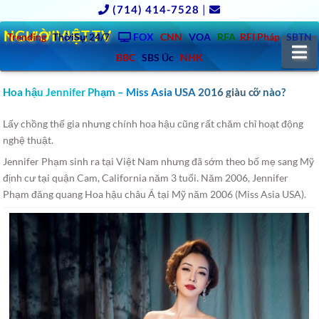
(714) 414-7528
|
NGƯỜIVIỆT.TV
Trending
ThờiSự 24/7
FOX
CNN
VOA
RFA
RFI Pháp
SBTN
N
BBC
SBS Úc
NHK
Hoa hậu Jennifer Phạm – Miss Asia USA 2016 giàu cỡ nào?
Lấy chồng thế gia nhưng chính hoa hậu cũng rất chăm chỉ hoạt động
nghệ thuật.
Jennifer Phạm sinh ra tại Việt Nam nhưng đã sớm theo bố mẹ sang Mỹ
định cư tại quận Cam, California năm 3 tuổi. Năm 2006, Jennifer
Phạm đăng quang Hoa hậu châu Á tại Mỹ năm 2006 (Miss Asia USA).