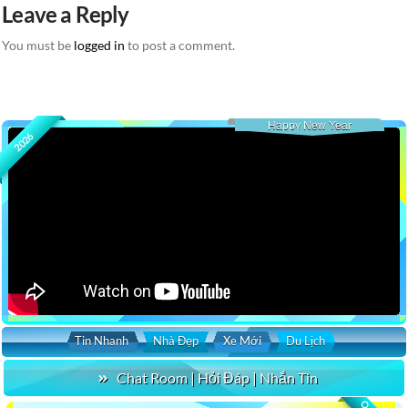
Leave a Reply
You must be
logged in
to post a comment.
Happy New Year
2026
Tin Nhanh
Nhà Đẹp
Xe Mới
Du Lịch
Chat Room | Hỏi Đáp | Nhắn Tin