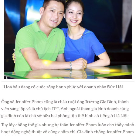
Hoa hậu đang có cuộc sống hạnh phúc với doanh nhân Đức Hải.
Ông xã Jennifer Phạm cũng là cháu ruột ông Trương Gia Bình, thành
viên sáng lập và là chủ tịch FPT. Anh ngoài tham gia kinh doanh cùng
gia đình còn là chủ sở hữu hai phòng tập thể hình có tiếng ở Hà Nội.
Tuy lấy chồng thế gia nhưng tự thân Jennifer Phạm luôn cho thấy mình
hoạt động nghệ thuật vô cùng chăm chỉ. Gia đình chồng Jennifer Phạm