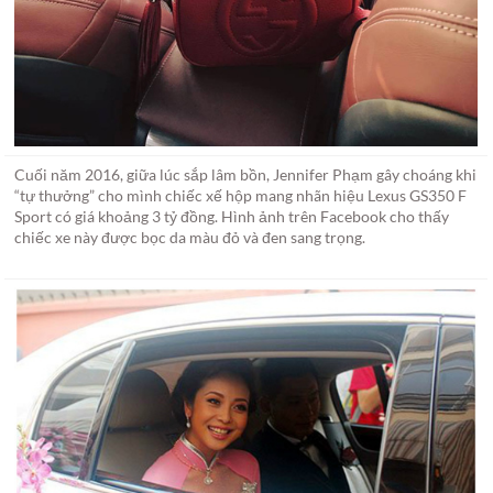
Cuối năm 2016, giữa lúc sắp lâm bồn, Jennifer Phạm gây choáng khi
“tự thưởng” cho mình chiếc xế hộp mang nhãn hiệu Lexus GS350 F
Sport có giá khoảng 3 tỷ đồng. Hình ảnh trên Facebook cho thấy
chiếc xe này được bọc da màu đỏ và đen sang trọng.