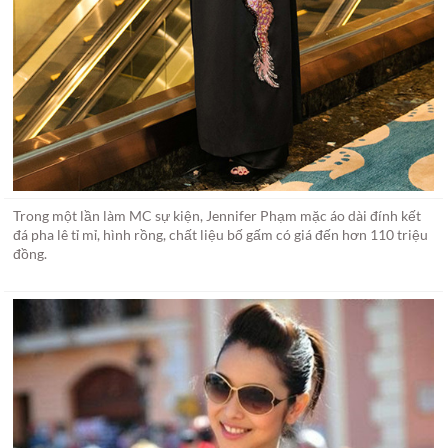
Trong một lần làm MC sự kiện, Jennifer Phạm mặc áo dài đính kết
đá pha lê tỉ mỉ, hình rồng, chất liệu bố gấm có giá đến hơn 110 triệu
đồng.