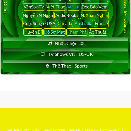
Latest News By Country
VânSơnTV
Việt Thảo
Vui Lạ
Đọc Báo Vẹm
Nguyễn N Ngạn
AudioBooks
N. Xuân Nghiã
CuộcSống ở USA
Canada
Australia
France
Huyền Bí
Hồ Sơ Mật
Khám Phá
Ảo Thuật
Nhạc Chọn Lọc
TV Shows VN | US-UK
Thể Thao | Sports
NGUOI VIET dot TV :: WATCH FREE 1,000 LIVE STREAM TV CHANNELS