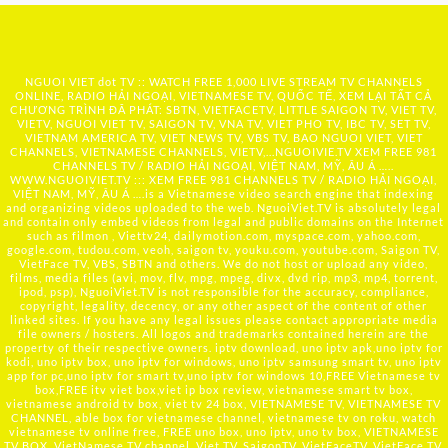
NGUOI VIET dot TV :: WATCH FREE 1,000 LIVE STREAM TV CHANNELS
ONLINE, RADIO HẢI NGOẠI, VIETNAMESE TV, QUỐC TẾ, XEM LẠI TẤT CẢ
CHƯƠNG TRÌNH ĐÃ PHÁT: SBTN, VIETFACETV, LITTLE SAIGON TV, VIET TV,
VIETV, NGUOI VIET TV, SAIGON TV, VNA TV, VIET PHO TV, IBC TV, SET TV,
VIETNAM AMERICA TV, VIET NEWS TV, VBS TV, BAO NGUOI VIET, VIET
CHANNELS, VIETNAMESE CHANNELS, VIETV,...
NGUOIVIE.TV
XEM FREE 981
CHANNELS TV / RADIO HẢI NGOẠI, VIỆT NAM, MỸ, ÂU Á …..
WWW.NGUOIVIET.TV ::: XEM FREE 981 CHANNELS TV / RADIO HẢI NGOẠI,
VIỆT NAM, MỸ, ÂU Á ….is a Vietnamese video search engine that indexing
and organizing videos uploaded to the web. NguoiViet.TV is absolutely legal
and contain only embed videos from legal and public domains on the Internet
such as filmon , Viettv24, dailymotion.com, myspace.com, yahoo.com,
google.com, tudou.com, veoh, saigon tv, youku.com, youtube.com, Saigon TV,
VietFace TV, VBS, SBTN and others. We do not host or upload any video,
films, media files (avi, mov, flv, mpg, mpeg, divx, dvd rip, mp3, mp4, torrent,
ipod, psp), NguoiViet.TV is not responsible for the accuracy, compliance,
copyright, legality, decency, or any other aspect of the content of other
linked sites. If you have any legal issues please contact appropriate media
file owners / hosters. All logos and trademarks contained herein are the
property of their respective owners. iptv download, uno iptv apk,uno iptv for
kodi, uno iptv box, uno iptv for windows, uno iptv samsung smart tv, uno iptv
app for pc,uno iptv for smart tv,uno iptv for windows 10,FREE Vietnamese tv
box,FREE itv viet box,viet ip box review, vietnamese smart tv box,
vietnamese android tv box, viet tv 24 box, VIETNAMESE TV, VIETNAMESE TV
CHANNEL, able box for vietnamese channel, vietnamese tv on roku, watch
vietnamese tv online free, FREE uno box, uno iptv, uno tv box, VIETNAMESE
TV BOX, VietNamese TV channel, Viet TV, SaigonTV, VietFaceTV, VietFace TV,