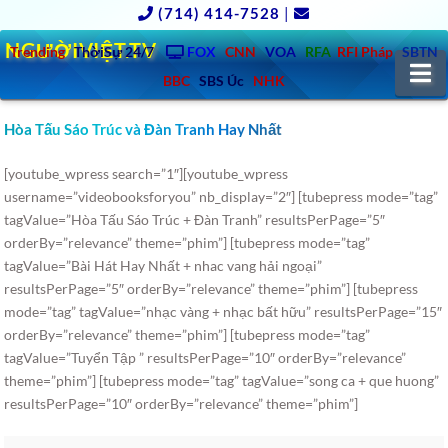
(714) 414-7528
|
NGƯỜIVIỆT.TV
Trending
ThờiSự 24/7
FOX
CNN
VOA
RFA
RFI Pháp
SBTN
N
BBC
SBS Úc
NHK
Hòa Tấu Sáo Trúc và Đàn Tranh Hay Nhất
[youtube_wpress search=”1″][youtube_wpress
username=”videobooksforyou” nb_display=”2″] [tubepress mode=”tag”
tagValue=”Hòa Tấu Sáo Trúc + Đàn Tranh” resultsPerPage=”5″
orderBy=”relevance” theme=”phim”] [tubepress mode=”tag”
tagValue=”Bài Hát Hay Nhất + nhac vang hải ngoại”
resultsPerPage=”5″ orderBy=”relevance” theme=”phim”] [tubepress
mode=”tag” tagValue=”nhạc vàng + nhạc bất hữu” resultsPerPage=”15″
orderBy=”relevance” theme=”phim”] [tubepress mode=”tag”
tagValue=”Tuyển Tập ” resultsPerPage=”10″ orderBy=”relevance”
theme=”phim”] [tubepress mode=”tag” tagValue=”song ca + que huong”
resultsPerPage=”10″ orderBy=”relevance” theme=”phim”]