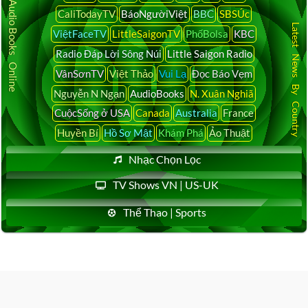
Audio Books Online
CaliTodayTV
BáoNgườiViệt
BBC
SBSÚc
Latest News By Country
ViệtFaceTV
LittleSaigonTV
PhốBolsa
KBC
Radio Đáp Lời Sông Núi
Little Saigon Radio
VânSơnTV
Việt Thảo
Vui Lạ
Đọc Báo Vẹm
Nguyễn N Ngạn
AudioBooks
N. Xuân Nghiã
CuộcSống ở USA
Canada
Australia
France
Huyền Bí
Hồ Sơ Mật
Khám Phá
Ảo Thuật
Nhạc Chọn Lọc
TV Shows VN | US-UK
Thể Thao | Sports