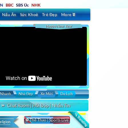
TN
BBC
SBS Úc
NHK
Nấu Ăn
Sức Khoẻ
Trẻ Đẹp
More
Happy New Year
 Nhanh
Nhà Đẹp
Xe Mới
Du Lịch
Chat Room | Hỏi Đáp | Nhắn Tin
🔍 Trending
⚽ Thể Thao | Sports Live
eligion