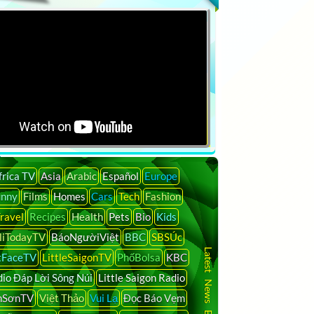
frica TV
Asia
Arabic
Español
Europe
unny
Films
Homes
Cars
Tech
Fashion
ravel
Recipes
Health
Pets
Bio
Kids
liTodayTV
BáoNgườiViệt
BBC
SBSÚc
Latest News By Country
tFaceTV
LittleSaigonTV
PhốBolsa
KBC
io Đáp Lời Sông Núi
Little Saigon Radio
nSơnTV
Việt Thảo
Vui Lạ
Đọc Báo Vẹm