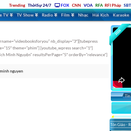
Trending
ThờiSự 24/7
FOX
CNN
VOA
RFA
RFI Pháp
SB
ve TV
TV Show
Radio
Film
Nhạc
Hài Kịch
Karaoke
2026
rname=”videobooksforyou” nb_display=”3″][tubepress
e=”15″ theme=”phim”] [youtube_wpress search=”1″]
ch Minh Nguyện” resultsPerPage=”5″ orderBy=”relevance”]
 minh nguyen
Tin
Tôn Giáo - R