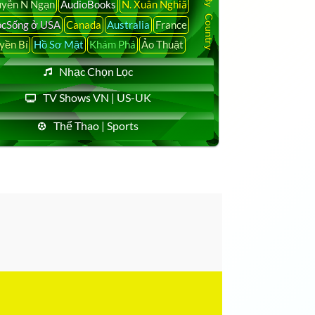
yễn N Ngạn
AudioBooks
N. Xuân Nghiã
cSống ở USA
Canada
Australia
France
yền Bí
Hồ Sơ Mật
Khám Phá
Ảo Thuật
Nhạc Chọn Lọc
TV Shows VN | US-UK
Thể Thao | Sports