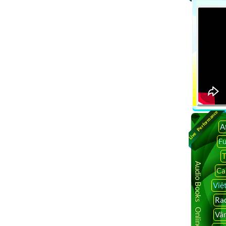
Live Performance
A
F
T
Audio Books Online
Ca
Việ
Rad
Vâ