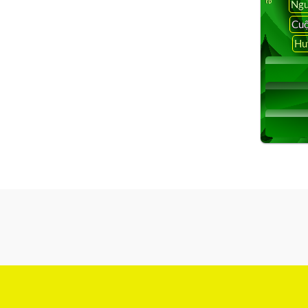
Ngu
Cuộ
Hu