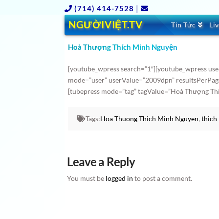
(714) 414-7528
|
NGƯỜIVIỆT.TV
Tin Tức
Li
Hoà Thượng Thích Minh Nguyện
[youtube_wpress search=”1″][youtube_wpress use
mode=”user” userValue=”2009dpn” resultsPerPag
[tubepress mode=”tag” tagValue=”Hoà Thượng Thí
Tags:
Hoa Thuong Thich Minh Nguyen
,
thich
Leave a Reply
You must be
logged in
to post a comment.