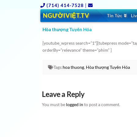
(714) 414-7528
|
NGƯỜIVIỆT.TV
Tin Tức
Li
Hòa thượng Tuyên Hóa
[youtube_wpress search=”1″][tubepress mode=”ta
orderBy=”relevance” theme=”phim” ]
Tags:
hoa thuong
,
Hòa thượng Tuyên Hóa
Leave a Reply
You must be
logged in
to post a comment.