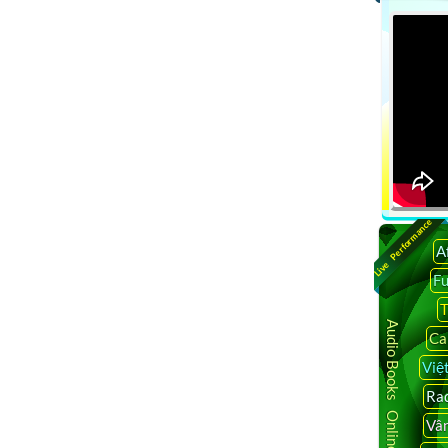
Live Performance
A
F
T
Audio Books Online
Ca
Việ
Rad
Vâ