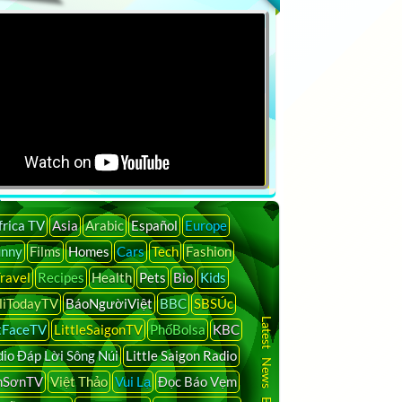
frica TV
Asia
Arabic
Español
Europe
unny
Films
Homes
Cars
Tech
Fashion
ravel
Recipes
Health
Pets
Bio
Kids
liTodayTV
BáoNgườiViệt
BBC
SBSÚc
Latest News By Country
tFaceTV
LittleSaigonTV
PhốBolsa
KBC
io Đáp Lời Sông Núi
Little Saigon Radio
nSơnTV
Việt Thảo
Vui Lạ
Đọc Báo Vẹm