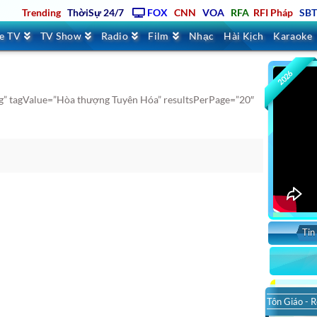
Trending
ThờiSự 24/7
FOX
CNN
VOA
RFA
RFI Pháp
SB
ve TV
TV Show
Radio
Film
Nhạc
Hài Kịch
Karaoke
2026
g” tagValue=”Hòa thượng Tuyên Hóa” resultsPerPage=”20″
Tin
Tôn Giáo - R