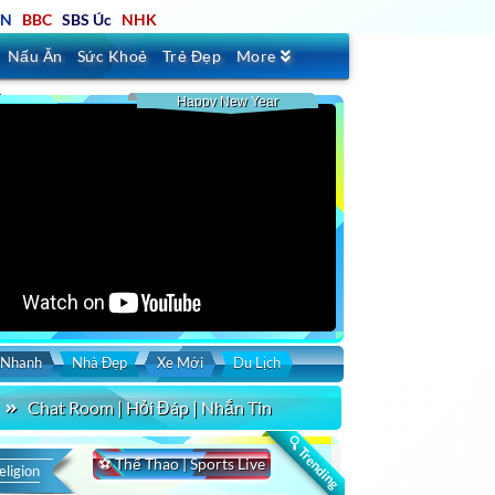
TN
BBC
SBS Úc
NHK
Nấu Ăn
Sức Khoẻ
Trẻ Đẹp
More
Happy New Year
 Nhanh
Nhà Đẹp
Xe Mới
Du Lịch
Chat Room | Hỏi Đáp | Nhắn Tin
🔍 Trending
⚽ Thể Thao | Sports Live
eligion