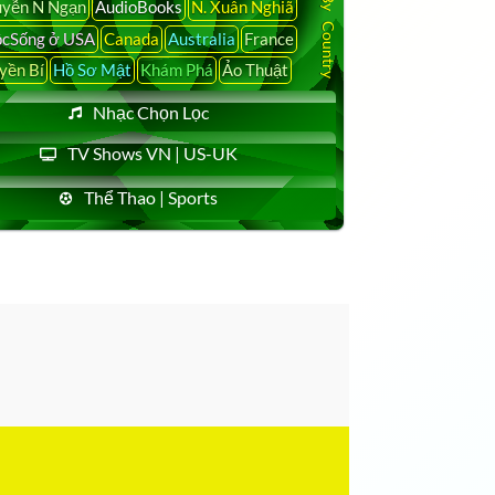
yễn N Ngạn
AudioBooks
N. Xuân Nghiã
cSống ở USA
Canada
Australia
France
yền Bí
Hồ Sơ Mật
Khám Phá
Ảo Thuật
Nhạc Chọn Lọc
TV Shows VN | US-UK
Thể Thao | Sports