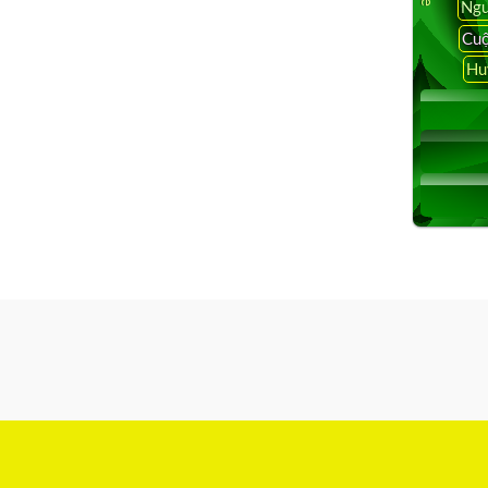
Ngu
Cuộ
Hu