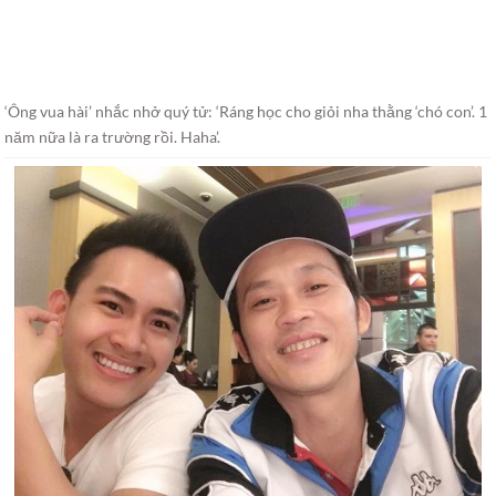
‘Ông vua hài’ nhắc nhở quý tử: ‘Ráng học cho giỏi nha thằng ‘chó con’. 1
năm nữa là ra trường rồi. Haha’.