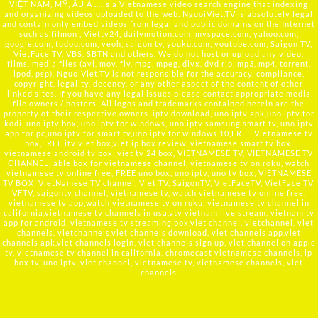
VIỆT NAM, MỸ, ÂU Á ….is a Vietnamese video search engine that indexing
and organizing videos uploaded to the web. NguoiViet.TV is absolutely legal
and contain only embed videos from legal and public domains on the Internet
such as filmon , Viettv24, dailymotion.com, myspace.com, yahoo.com,
google.com, tudou.com, veoh, saigon tv, youku.com, youtube.com, Saigon TV,
VietFace TV, VBS, SBTN and others. We do not host or upload any video,
films, media files (avi, mov, flv, mpg, mpeg, divx, dvd rip, mp3, mp4, torrent,
ipod, psp), NguoiViet.TV is not responsible for the accuracy, compliance,
copyright, legality, decency, or any other aspect of the content of other
linked sites. If you have any legal issues please contact appropriate media
file owners / hosters. All logos and trademarks contained herein are the
property of their respective owners. iptv download, uno iptv apk,uno iptv for
kodi, uno iptv box, uno iptv for windows, uno iptv samsung smart tv, uno iptv
app for pc,uno iptv for smart tv,uno iptv for windows 10,FREE Vietnamese tv
box,FREE itv viet box,viet ip box review, vietnamese smart tv box,
vietnamese android tv box, viet tv 24 box, VIETNAMESE TV, VIETNAMESE TV
CHANNEL, able box for vietnamese channel, vietnamese tv on roku, watch
vietnamese tv online free, FREE uno box, uno iptv, uno tv box, VIETNAMESE
TV BOX, VietNamese TV channel, Viet TV, SaigonTV, VietFaceTV, VietFace TV,
VFTV, saigontv channel, vietnamese tv, watch vietnamese tv online free,
vietnamese tv app,watch vietnamese tv on roku, vietnamese tv channel in
california,vietnamese tv channels in usa,vtv vietnam live stream, vietnam tv
app for android, vietnamese tv streaming box,viet channel, vietchannel, viet
channels, vietchannels,viet channels download, viet channels app,viet
channels apk,viet channels login, viet channels sign up, viet channel on apple
tv, vietnamese tv channel in california, chromecast vietnamese channels, ip
box tv, uno iptv, viet channel, vietnamese tv, vietnamese channels, viet
channels