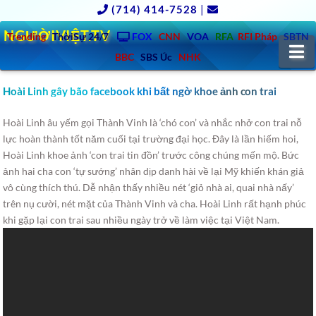
(714) 414-7528
|
NGƯỜIVIỆT.TV
Trending
ThờiSự 24/7
FOX
CNN
VOA
RFA
RFI Pháp
SBTN
N
BBC
SBS Úc
NHK
Hoài Linh gây bão facebook khi bất ngờ khoe ảnh con trai
Hoài Linh âu yếm gọi Thành Vinh là ‘chó con’ và nhắc nhở con trai nỗ
lực hoàn thành tốt năm cuối tại trường đại học. Đây là lần hiếm hoi,
Hoài Linh khoe ảnh ‘con trai tin đồn’
trước công chúng mến mộ. Bức
ảnh hai cha con ‘tự sướng’ nhân dịp danh hài về lại Mỹ khiến khán giả
vô cùng thích thú. Dễ nhận thấy nhiều nét ‘giỏ nhà ai, quai nhà nấy’
trên nụ cười, nét mặt của Thành Vinh và cha. Hoài Linh rất hạnh phúc
khi gặp lại con trai sau nhiều ngày trở về làm việc tại Việt Nam.