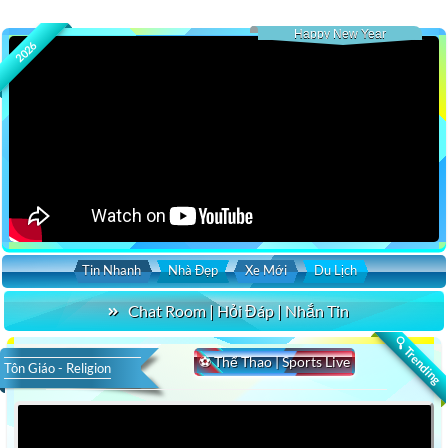
Happy New Year
2026
Tin Nhanh
Nhà Đẹp
Xe Mới
Du Lịch
Chat Room | Hỏi Đáp | Nhắn Tin
🔍 Trending
⚽ Thể Thao | Sports Live
Tôn Giáo - Religion