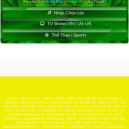
Huyền Bí
Hồ Sơ Mật
Khám Phá
Ảo Thuật
Nhạc Chọn Lọc
TV Shows VN | US-UK
Thể Thao | Sports
NGUOI VIET dot TV :: WATCH FREE 1,000 LIVE STREAM TV CHANNELS
ONLINE, RADIO HẢI NGOẠI, VIETNAMESE TV, QUỐC TẾ, XEM LẠI TẤT CẢ
CHƯƠNG TRÌNH ĐÃ PHÁT: SBTN, VIETFACETV, LITTLE SAIGON TV, VIET TV,
VIETV, NGUOI VIET TV, SAIGON TV, VNA TV, VIET PHO TV, IBC TV, SET TV,
VIETNAM AMERICA TV, VIET NEWS TV, VBS TV, BAO NGUOI VIET, VIET
CHANNELS, VIETNAMESE CHANNELS, VIETV,...
NGUOIVIE.TV
XEM FREE 981
CHANNELS TV / RADIO HẢI NGOẠI, VIỆT NAM, MỸ, ÂU Á …..
WWW.NGUOIVIET.TV ::: XEM FREE 981 CHANNELS TV / RADIO HẢI NGOẠI,