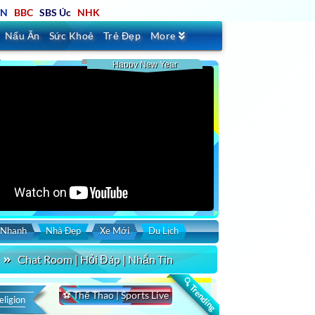
TN
BBC
SBS Úc
NHK
Nấu Ăn
Sức Khoẻ
Trẻ Đẹp
More
Happy New Year
 MODERN TALKING 2025
 Nhanh
Nhà Đẹp
Xe Mới
Du Lịch
Chat Room | Hỏi Đáp | Nhắn Tin
🔍 Trending
⚽ Thể Thao | Sports Live
eligion