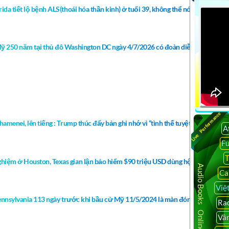
da tiết lộ bệnh ALS(thoái hóa thần kinh) ở tuổi 39, không thể nói , đi, ăn, uốn
Mỹ 250 năm tại thủ đô Washington DC ngày 4/7/2026 có đoàn diễn hành của H
Live Performance
hamenei, lên tiếng : Trump thúc đẩy bản ghi nhớ vì “tình thế tuyệt vọng”, Ira
A
F
T
hiệm ở Houston, Texas gian lận bảo hiểm $90 triệu USD dùng hộ chiêu giả t
Audio Books Online
Ca
Việ
 Pennsylvania 113 ngày trước khi bầu cử Mỹ 11/5/2024 là màn đóng kịch sân kh
Rad
Vâ