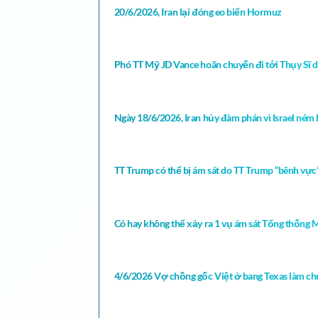
20/6/2026, Iran lại đóng eo biển Hormuz
Phó TT Mỹ JD Vance hoãn chuyến đi tới Thụy Sĩ d
Ngày 18/6/2026, Iran hủy đàm phán vì Israel ném 
TT Trump có thể bị ám sát do TT Trump “bênh vực” Ir
Có hay không thể xảy ra 1 vụ ám sát Tổng thống M
4/6/2026 Vợ chồng gốc Việt ở bang Texas làm chủ