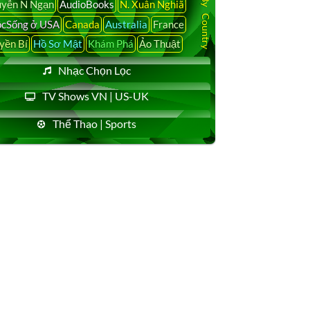
yễn N Ngạn
AudioBooks
N. Xuân Nghiã
cSống ở USA
Canada
Australia
France
yền Bí
Hồ Sơ Mật
Khám Phá
Ảo Thuật
Nhạc Chọn Lọc
TV Shows VN | US-UK
Thể Thao | Sports
2024 với số tiền $116 triệu USD