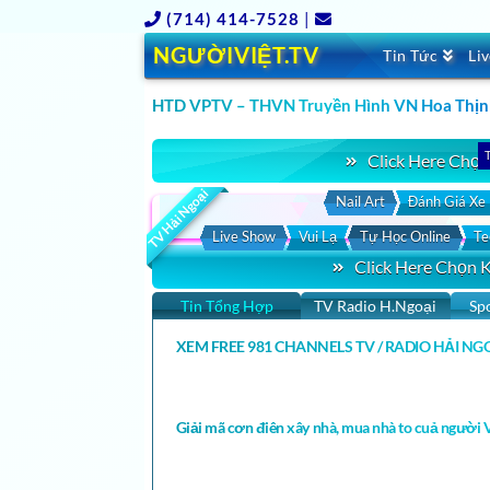
(714) 414-7528
|
NGƯỜIVIỆT.TV
Tin Tức
Li
HTD VPTV – THVN Truyền Hình VN Hoa Thịnh 
CLICK XEM HTD VPTV – THVN Truyền Hình VN Hoa Thịnh Đốn VIDEOS MỚI NHẤT HÔM NAY & LIVE STREAM 24/7 ONLINE · HTD VPTV – THVN Truyền Hình VN Hoa Thịnh Đốn ( Vie
T
Click Here Chọn
TV Hải Ngoại
Nail Art
Đánh Giá Xe
Live Show
Vui Lạ
Tự Học Online
Te
Click Here Chọn 
Tin Tổng Hợp
TV Radio H.Ngoại
Sp
XEM FREE 981 CHANNELS TV / RADIO HẢI NGO
Giải mã cơn điên xây nhà, mua nhà to cuả người V