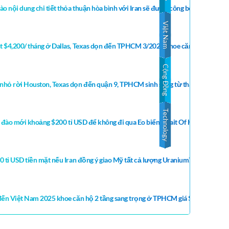
o nội dung chi tiết thỏa thuận hòa bình với Iran sẽ được công bố
Việt Nam
t $4,200/ tháng ở Dallas, Texas dọn đến TPHCM 3/2026 khoe căn hộ $520/ t
Cộng Đồng
nhỏ rời Houston, Texas dọn đến quận 9, TPHCM sinh sống từ tháng 4, 2026
Technology
nh đào mới khoảng $200 tỉ USD để không đi qua Eo biển Strait Of Hormuz do Ir
 tỉ USD tiền mặt nếu Iran đồng ý giao Mỹ tất cả lượng Uranium? Iran không đ
 đến Việt Nam 2025 khoe căn hộ 2 tầng sang trọng ở TPHCM giá $1,200/ tháng