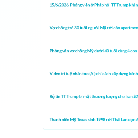
15/6/2026, Phóng viên ở Pháp hỏi TT Trump khi nà
Vợ chồng trẻ 30 tuổi người Mỹ rời căn apartmen
Phỏng vấn vợ chồng Mỹ dưới 40 tuổi cùng 4 con 
Video trí tuệ nhân tạo (AI) chỉ cách xây dựng kê
Rộ tin TT Trump bí mật thương lượng cho Iran $20
Thanh niên Mỹ Texas sinh 1998 rời Thái Lan dọn