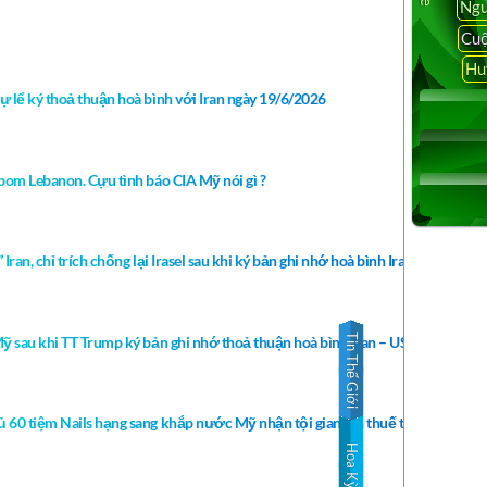
Ngu
Cuộ
Hu
ự lể ký thoả thuận hoà bình với Iran ngày 19/6/2026
bom Lebanon. Cựu tình báo CIA Mỹ nói gì ?
an, chỉ trích chống lại Irasel sau khi ký bản ghi nhớ hoà bình Iran ??
Tin Thế Giới
ỹ sau khi TT Trump ký bản ghi nhớ thoả thuận hoà bình Iran – USA – Israel ?
 60 tiệm Nails hạng sang khắp nước Mỹ nhận tội gian lận thuế từ năm 2016-
Hoa Kỳ