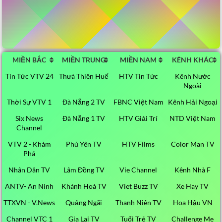
MIỀN BẮC
MIỀN TRUNG
MIỀN NAM
KÊNH KHÁC
Tin Tức VTV 24
Thưà Thiên Huế
HTV Tin Tức
Kênh Nước
Ngoài
Thời Sự VTV 1
Đà Nẵng 2 TV
FBNC Việt Nam
Kênh Hải Ngoại
Six News
Đà Nẵng 1 TV
HTV Giải Trí
NTD Việt Nam
Channel
VTV 2 - Khám
Phú Yên TV
HTV Films
Color Man TV
Phá
Nhân Dân TV
Lâm Đồng TV
Vie Channel
Kênh Nhà F
ANTV- An Ninh
Khánh Hoà TV
Viet Buzz TV
Xe Hay TV
TTXVN - V.News
Quảng Ngãi
Thanh Niên TV
Hoa Hậu VN
Channel VTC 1
Gia Lai TV
Tuổi Trẻ TV
Challenge Me