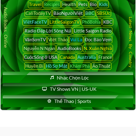
Travel
Recipes
Health
Pets
Bio
Kids
Audio Books Online
CaliTodayTV
BáoNgườiViệt
BBC
SBSÚc
Latest News By Country
ViệtFaceTV
LittleSaigonTV
PhốBolsa
KBC
Radio Đáp Lời Sông Núi
Little Saigon Radio
VânSơnTV
Việt Thảo
Vui Lạ
Đọc Báo Vẹm
Nguyễn N Ngạn
AudioBooks
N. Xuân Nghiã
CuộcSống ở USA
Canada
Australia
France
Huyền Bí
Hồ Sơ Mật
Khám Phá
Ảo Thuật
Nhạc Chọn Lọc
TV Shows VN | US-UK
Thể Thao | Sports