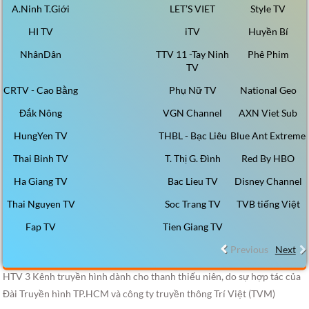
A.Ninh T.Giới
LET’S VIET
Style TV
HI TV
iTV
Huyền Bí
NhânDân
TTV 11 -Tay Ninh
Phê Phim
TV
CRTV - Cao Bằng
Phụ Nữ TV
National Geo
Đắk Nông
VGN Channel
AXN Viet Sub
HungYen TV
THBL - Bạc Liêu
Blue Ant Extreme
Thai Binh TV
T. Thị G. Đình
Red By HBO
Ha Giang TV
Bac Lieu TV
Disney Channel
Thai Nguyen TV
Soc Trang TV
TVB tiếng Việt
Fap TV
Tien Giang TV
Previous
Next
HTV 3 Kênh truyền hình dành cho thanh thiếu niên, do sự hợp tác của
Đài Truyền hình TP.HCM và công ty truyền thông Trí Việt (TVM)