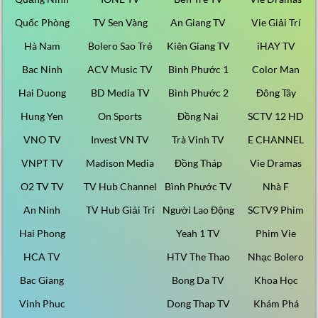
Quốc Phòng
TV Sen Vàng
An Giang TV
Vie Giải Trí
Hà Nam
Bolero Sao Trẻ
Kiên Giang TV
iHAY TV
Bac Ninh
ACV Music TV
Bình Phước 1
Color Man
Hai Duong
BD Media TV
Bình Phước 2
Đông Tây
Hung Yen
On Sports
Đồng Nai
SCTV 12 HD
VNO TV
Invest VN TV
Trà Vinh TV
E CHANNEL
VNPT TV
Madison Media
Đồng Tháp
Vie Dramas
O2 TV TV
TV Hub Channel
Bình Phước TV
Nhà F
An Ninh
TV Hub Giải Trí
Người Lao Động
SCTV9 Phim
Hai Phong
Yeah 1 TV
Phim Vie
HCA TV
HTV The Thao
Nhạc Bolero
Bac Giang
Bong Da TV
Khoa Học
Vinh Phuc
Dong Thap TV
Khám Phá