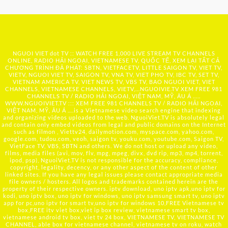
NGUOI VIET dot TV :: WATCH FREE 1,000 LIVE STREAM TV CHANNELS
ONLINE, RADIO HẢI NGOẠI, VIETNAMESE TV, QUỐC TẾ, XEM LẠI TẤT CẢ
CHƯƠNG TRÌNH ĐÃ PHÁT: SBTN, VIETFACETV, LITTLE SAIGON TV, VIET TV,
VIETV, NGUOI VIET TV, SAIGON TV, VNA TV, VIET PHO TV, IBC TV, SET TV,
VIETNAM AMERICA TV, VIET NEWS TV, VBS TV, BAO NGUOI VIET, VIET
CHANNELS, VIETNAMESE CHANNELS, VIETV,...
NGUOIVIE.TV
XEM FREE 981
CHANNELS TV / RADIO HẢI NGOẠI, VIỆT NAM, MỸ, ÂU Á …..
WWW.NGUOIVIET.TV ::: XEM FREE 981 CHANNELS TV / RADIO HẢI NGOẠI,
VIỆT NAM, MỸ, ÂU Á ….is a Vietnamese video search engine that indexing
and organizing videos uploaded to the web. NguoiViet.TV is absolutely legal
and contain only embed videos from legal and public domains on the Internet
such as filmon , Viettv24, dailymotion.com, myspace.com, yahoo.com,
google.com, tudou.com, veoh, saigon tv, youku.com, youtube.com, Saigon TV,
VietFace TV, VBS, SBTN and others. We do not host or upload any video,
films, media files (avi, mov, flv, mpg, mpeg, divx, dvd rip, mp3, mp4, torrent,
ipod, psp), NguoiViet.TV is not responsible for the accuracy, compliance,
copyright, legality, decency, or any other aspect of the content of other
linked sites. If you have any legal issues please contact appropriate media
file owners / hosters. All logos and trademarks contained herein are the
property of their respective owners. iptv download, uno iptv apk,uno iptv for
kodi, uno iptv box, uno iptv for windows, uno iptv samsung smart tv, uno iptv
app for pc,uno iptv for smart tv,uno iptv for windows 10,FREE Vietnamese tv
box,FREE itv viet box,viet ip box review, vietnamese smart tv box,
vietnamese android tv box, viet tv 24 box, VIETNAMESE TV, VIETNAMESE TV
CHANNEL, able box for vietnamese channel, vietnamese tv on roku, watch