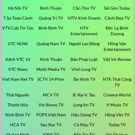
Hà Nội TV
Bình Thuận
Cần Thơ TV
Sài Gòn Today
T Sự Toàn Cảnh
Quảng Trị TV
VITV Kinh Doanh
Cảnh Đẹp TV
VTV.Cab Tin Tức
Bình Định TV
HTV
Độc Lạ Bình
Entertainment
Dương
VTC NOW
Quảng Nam TV
Người Lao Động
Hồng Vân
Entertainment
Kênh VTC 14
Ninh Thuận
Báo Pháp Luật
Vật Vờ Review
VTC News
Multi Media TV
Vĩnh Long TV
Viet Nam Net TV
SCTV 14 Phim
Tây Ninh TV
NTK Thái Công
TV
Thái Nguyên
MCV TV
B. Rịa-V. Tàu
Cinema World
Thanh Hóa
Vie Shows TV
Long An TV
V Music TV
Ninh Bình TV
POPS Việt Nam
Hậu Giang TV
Hồng Vân TV
HCA TV
Sao Star TV
Cà Mau TV
Today TV
Quảng Ninh
IONE TV
Bến Tre TV
Vie Dramas