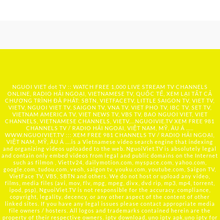
NGUOI VIET dot TV :: WATCH FREE 1,000 LIVE STREAM TV CHANNELS
ONLINE, RADIO HẢI NGOẠI, VIETNAMESE TV, QUỐC TẾ, XEM LẠI TẤT CẢ
CHƯƠNG TRÌNH ĐÃ PHÁT: SBTN, VIETFACETV, LITTLE SAIGON TV, VIET TV,
VIETV, NGUOI VIET TV, SAIGON TV, VNA TV, VIET PHO TV, IBC TV, SET TV,
VIETNAM AMERICA TV, VIET NEWS TV, VBS TV, BAO NGUOI VIET, VIET
CHANNELS, VIETNAMESE CHANNELS, VIETV,...
NGUOIVIE.TV
XEM FREE 981
CHANNELS TV / RADIO HẢI NGOẠI, VIỆT NAM, MỸ, ÂU Á …..
WWW.NGUOIVIET.TV ::: XEM FREE 981 CHANNELS TV / RADIO HẢI NGOẠI,
VIỆT NAM, MỸ, ÂU Á ….is a Vietnamese video search engine that indexing
and organizing videos uploaded to the web. NguoiViet.TV is absolutely legal
and contain only embed videos from legal and public domains on the Internet
such as filmon , Viettv24, dailymotion.com, myspace.com, yahoo.com,
google.com, tudou.com, veoh, saigon tv, youku.com, youtube.com, Saigon TV,
VietFace TV, VBS, SBTN and others. We do not host or upload any video,
films, media files (avi, mov, flv, mpg, mpeg, divx, dvd rip, mp3, mp4, torrent,
ipod, psp), NguoiViet.TV is not responsible for the accuracy, compliance,
copyright, legality, decency, or any other aspect of the content of other
linked sites. If you have any legal issues please contact appropriate media
file owners / hosters. All logos and trademarks contained herein are the
property of their respective owners. iptv download, uno iptv apk,uno iptv for