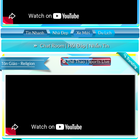
Tin Nhanh
Nhà Đẹp
Xe Mới
Du Lịch
Chat Room | Hỏi Đáp | Nhắn Tin
🔍 Trending
⚽ Thể Thao | Sports Live
Tôn Giáo - Religion