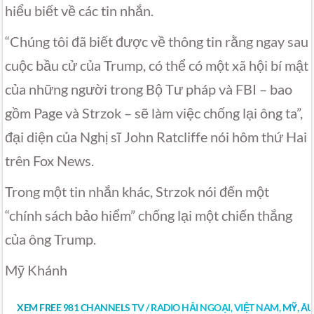
hiểu biết về các tin nhắn.
“Chúng tôi đã biết được về thông tin rằng ngay sau
cuộc bầu cử của Trump, có thể có một xã hội bí mật
của những người trong Bộ Tư pháp và FBI – bao
gồm Page và Strzok – sẽ làm việc chống lại ông ta”,
đại diện của Nghị sĩ John Ratcliffe nói hôm thứ Hai
trên Fox News.
Trong một tin nhắn khác, Strzok nói đến một
“chính sách bảo hiểm” chống lại một chiến thắng
của ông Trump.
Mỹ Khánh
XEM FREE 981 CHANNELS TV / RADIO HẢI NGOẠI, VIỆT NAM, MỸ, Â