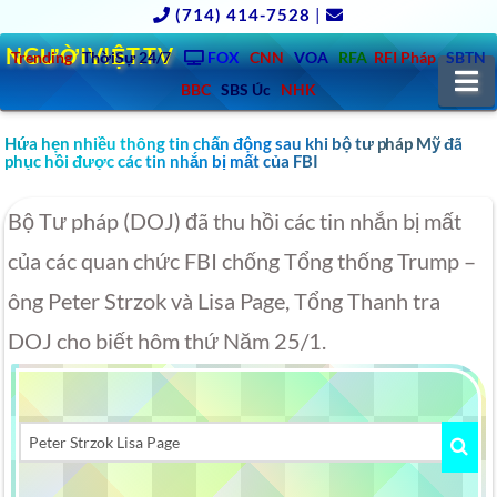
(714) 414-7528
|
NGƯỜIVIỆT.TV
Trending
ThờiSự 24/7
FOX
CNN
VOA
RFA
RFI Pháp
SBTN
N
BBC
SBS Úc
NHK
Hứa hẹn nhiều thông tin chấn động sau khi bộ tư pháp Mỹ đã
phục hồi được các tin nhắn bị mất của FBI
Bộ Tư pháp (DOJ) đã thu hồi các tin nhắn bị mất
của các quan chức FBI chống Tổng thống Trump –
ông Peter Strzok và Lisa Page, Tổng Thanh tra
DOJ cho biết hôm thứ Năm 25/1.
Videos
Search