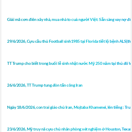
Giải mã cơn điên xây nhà, mua nhà to cuả người Việt: Sẵn sàng vay nợ để
29/6/2026, Cựu cầu thủ Football sinh1985 tại Florida tiết lộ bệnh ALS(thoá
TT Trump cho biết trong buổi lễ sinh nhật nước Mỹ 250 năm tại thủ đô 
26/6/2026, TT Trump tung đòn tấn công Iran
Ngày 18/6/2026, con trai giáo chủ Iran, Mojtaba Khamenei, lên tiếng : Tr
23/6/2026, Mỹ truy nã cựu chủ nhân phòng xét nghiệm ở Houston, Texas 