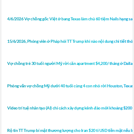
4/6/2026 Vợ chồng gốc Việt ở bang Texas làm chủ 60 tiệm Nails hạng sa
15/6/2026, Phóng viên ở Pháp hỏi TT Trump khi nào nội dung chi tiết thỏ
Vợ chồng trẻ 30 tuổi người Mỹ rời căn apartment $4,200/ tháng ở Dall
Phỏng vấn vợ chồng Mỹ dưới 40 tuổi cùng 4 con nhỏ rời Houston, Texas
Video trí tuệ nhân tạo (AI) chỉ cách xây dựng kênh đào mới khoảng $200 
Rộ tin TT Trump bí mật thương lượng cho Iran $20 tỉ USD tiền mặt nếu Ir