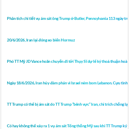
Phân tích chi tiết vụ ám sát ông Trump ở Butler, Pennsylvania 113 ngày 
20/6/2026, Iran lại đóng eo biển Hormuz
Phó TT Mỹ JD Vance hoãn chuyến đi tới Thụy Sĩ dự lể ký thoả thuận hoà 
Ngày 18/6/2026, Iran hủy đàm phán vì Israel ném bom Lebanon. Cựu tình 
TT Trump có thể bị ám sát do TT Trump “bênh vực” Iran, chỉ trích chống lại 
Có hay không thể xảy ra 1 vụ ám sát Tổng thống Mỹ sau khi TT Trump ký bả