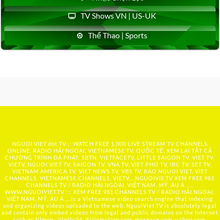
TV Shows VN | US-UK
Thể Thao | Sports
NGUOI VIET dot TV :: WATCH FREE 1,000 LIVE STREAM TV CHANNELS
ONLINE, RADIO HẢI NGOẠI, VIETNAMESE TV, QUỐC TẾ, XEM LẠI TẤT CẢ
CHƯƠNG TRÌNH ĐÃ PHÁT: SBTN, VIETFACETV, LITTLE SAIGON TV, VIET TV,
VIETV, NGUOI VIET TV, SAIGON TV, VNA TV, VIET PHO TV, IBC TV, SET TV,
VIETNAM AMERICA TV, VIET NEWS TV, VBS TV, BAO NGUOI VIET, VIET
CHANNELS, VIETNAMESE CHANNELS, VIETV,...
NGUOIVIE.TV
XEM FREE 981
CHANNELS TV / RADIO HẢI NGOẠI, VIỆT NAM, MỸ, ÂU Á …..
WWW.NGUOIVIET.TV ::: XEM FREE 981 CHANNELS TV / RADIO HẢI NGOẠI,
VIỆT NAM, MỸ, ÂU Á ….is a Vietnamese video search engine that indexing
and organizing videos uploaded to the web. NguoiViet.TV is absolutely legal
and contain only embed videos from legal and public domains on the Internet
such as filmon , Viettv24, dailymotion.com, myspace.com, yahoo.com,