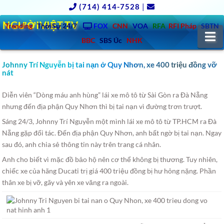
(714) 414-7528
|
NGƯỜIVIỆT.TV
Trending
ThờiSự 24/7
FOX
CNN
VOA
RFA
RFI Pháp
SBTN
N
BBC
SBS Úc
NHK
Johnny Trí Nguyễn bị tai nạn ở Quy Nhơn, xe 400 triệu đồng vỡ
nát
Diễn viên “Dòng máu anh hùng” lái xe mô tô từ Sài Gòn ra Đà Nẵng
nhưng đến địa phận Quy Nhơn thì bị tai nạn vì đường trơn trượt.
Sáng 24/3, Johnny Trí Nguyễn một mình lái xe mô tô từ TP.HCM ra Đà
Nẵng gặp đối tác. Đến địa phận Quy Nhơn, anh bất ngờ bị tai nạn. Ngay
sau đó, anh chia sẻ thông tin này trên trang cá nhân.
Anh cho biết vì mặc đồ bảo hộ nên cơ thể không bị thương. Tuy nhiên,
chiếc xe của hãng Ducati trị giá 400 triệu đồng bị hư hỏng nặng. Phần
thân xe bị vỡ, gãy và yên xe văng ra ngoài.