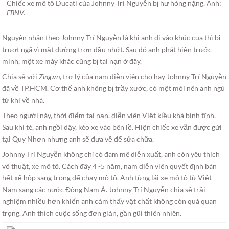
Chiếc xe mô tô Ducati của Johnny Trí Nguyễn bị hư hỏng nặng. Ảnh:
FBNV.
Nguyên nhân theo Johnny Trí Nguyễn là khi anh đi vào khúc cua thì bị
trượt ngã vì mặt đường trơn dầu nhớt. Sau đó anh phát hiện trước
mình, một xe máy khác cũng bị tai nạn ở đây.
Chia sẻ với
Zing.vn
, trợ lý của nam diễn viên cho hay Johnny Trí Nguyễn
đã về TP.HCM. Cơ thể anh không bị trầy xước, có mệt mỏi nên anh ngủ
từ khi về nhà.
Theo người này, thời điểm tai nạn, diễn viên Việt kiều khá bình tĩnh.
Sau khi té, anh ngồi dậy, kéo xe vào bên lề. Hiện chiếc xe vẫn được gửi
tại Quy Nhơn nhưng anh sẽ đưa về để sửa chữa.
Johnny Trí Nguyễn không chỉ có đam mê diễn xuất, anh còn yêu thích
võ thuật, xe mô tô. Cách đây 4 -5 năm, nam diễn viên quyết định bán
hết xế hộp sang trọng để chạy mô tô. Anh từng lái xe mô tô từ Việt
Nam sang các nước Đông Nam Á. Johnny Trí Nguyễn chia sẻ trải
nghiệm nhiều hơn khiến anh cảm thấy vật chất không còn quá quan
trọng. Anh thích cuộc sống đơn giản, gần gũi thiên nhiên.