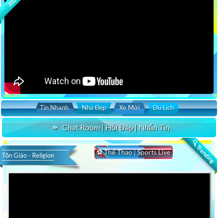
2026
Tin Nhanh
Nhà Đẹp
Xe Mới
Du Lịch
Chat Room | Hỏi Đáp | Nhắn Tin
🔍 Trending
⚽ Thể Thao | Sports Live
Tôn Giáo - Religion